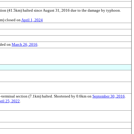
tion (41.5km) halted since August 31, 2016 due to the damage by typhoon.
km) closed on
April 1, 2024
nded on
March 26, 2016
.
erminal section (7.1km) halted. Shortened by 0.6km on
September 30, 2016
.
ril 25, 2022
.