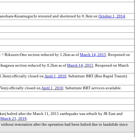
anohara-Kusatsuguchi rerouted and shortened by 0.3km on
October 1, 2014
.
i = Rikuzen-Ono section reduced by 1.2km as of
March 14, 2015
. Reopened on
 Onagawa section reduced by 0.2km as of
March 14, 2015
. Reopened on March
.3km) officially closed on
April 1, 2010
. Substitute BRT (Bus Rapid Transit)
7km) officially closed on
April 1, 2010
. Substitute BRT services available.
m) halted after the March 11, 2011 earthquake was rebuilt by JR East and
n
March 23, 2019
.
without restoration after the operation had been halted due to landslide since