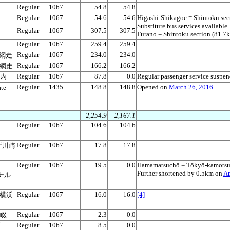
Regular
1067
54.8
54.8
Regular
1067
54.6
54.6
Higashi-Shikagoe = Shintoku sec
Substiture bus services available.
Regular
1067
307.5
307.5
Furano = Shintoku section (81.7
Regular
1067
259.4
259.4
Regular
1067
234.0
234.0
i 網走
Regular
1067
166.2
166.2
i 網走
Regular
1067
87.8
0.0
Regular passenger service suspe
古内
Regular
1435
148.8
148.8
Opened on
March 26, 2016
.
te-
2,254.9
2,167.1
Regular
1067
104.6
104.6
Regular
1067
17.8
17.8
i 新川崎
Regular
1067
19.5
0.0
Hamamatsuchō = Tōkyō-kamotsu-t
Further shortened by 0.5km on
Ap
ミナル
Regular
1067
16.0
16.0
[4]
a 横浜
Regular
1067
2.3
0.0
丁畷
Regular
1067
8.5
0.0
町