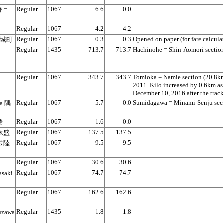
Regular
1067
6.6
0.0
野 =
Regular
1067
4.2
4.2
Regular
1067
0.3
0.3
Opened on paper (for fare calcul
 高城町
Regular
1435
713.7
713.7
Hachinohe = Shin-Aomori sectio
Regular
1067
343.7
343.7
Tomioka = Namie section (20.8km
2011. Kilo increased by 0.6km as
December 10, 2016 after the trac
Regular
1067
5.7
0.0
Sumidagawa = Minami-Senju sect
wa 隅
Regular
1067
1.6
0.0
端
Regular
1067
137.5
137.5
積永盛
Regular
1067
9.5
9.5
 常陸
Regular
1067
30.6
30.6
Regular
1067
74.7
74.7
saki
Regular
1067
162.6
162.6
Regular
1435
1.8
1.8
uzawa