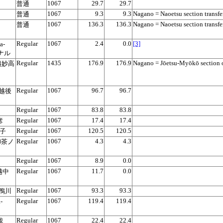
1067
29.7
29.7
普通
1067
9.3
9.3
Nagano = Naoetsu section transfe
普通
1067
136.3
136.3
Nagano = Naoetsu section transfe
普通
Regular
1067
2.4
0.0
[3]
a-
ミナル
Regular
1435
176.9
176.9
Nagano = Jōetsu-Myōkō section
 上越妙高
Regular
1067
96.7
96.7
i 越後
Regular
1067
83.8
83.8
Regular
1067
17.4
17.4
彦
Regular
1067
120.5
120.5
銚子
Regular
1067
4.3
4.3
 御茶ノ
Regular
1067
8.9
0.0
Regular
1067
11.7
0.0
 越中
Regular
1067
93.3
93.3
房鴨川
Regular
1067
119.4
119.4
-
Regular
1067
22.4
22.4
我