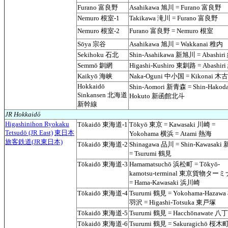
Furano 富良野
Asahikawa 旭川 = Furano 富良野
Nemuro 根室-1
Takikawa 滝川 = Furano 富良野
Nemuro 根室-2
Furano 富良野 = Nemuro 根室
Sōya 宗谷
Asahikawa 旭川 = Wakkanai 稚内
Sekihoku 石北
Shin-Asahikawa 新旭川 = Abashir
Semmō 釧網
Higashi-Kushiro 東釧路 = Abashir
Kaikyō 海峡
Naka-Oguni 中小国 = Kikonai 木
Hokkaidō
Shin-Aomori 新青森 = Shin-Hakoda
Sinkansen 北海道
Hokuto 新函館北斗
新幹線
JR Hokkaidō
Higashinihon Ryokaku
Tōkaidō 東海道-1
Tōkyō 東京 = Kawasaki 川崎 =
Tetsudō (JR East)
東日本
Yokohama 横浜 = Atami 熱海
旅客鉄道(JR東日本)
Tōkaidō 東海道-2
Shinagawa 品川 = Shin-Kawasak
= Tsurumi 鶴見
Tōkaidō 東海道-3
Hamamatsuchō 浜松町 = Tōkyō-
kamotsu-terminal 東京貨物ター
= Hama-Kawasaki 浜川崎
Tōkaidō 東海道-4
Tsurumi 鶴見 = Yokohama-Hazaw
羽沢 = Higashi-Totsuka 東戸塚
Tōkaidō 東海道-5
Tsurumi 鶴見 = Hacchōnawate 八
Tōkaidō 東海道-6
Tsurumi 鶴見 = Sakuragichō 桜木