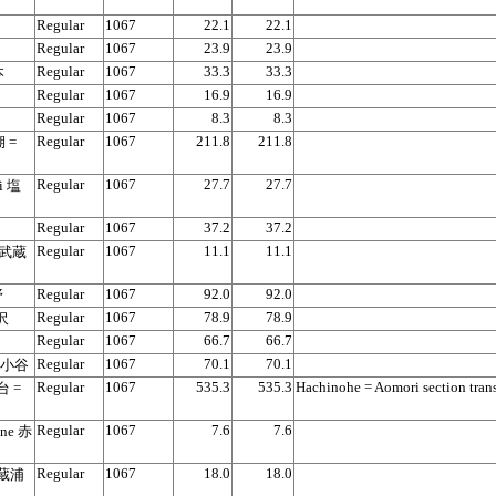
Regular
1067
22.1
22.1
Regular
1067
23.9
23.9
Regular
1067
33.3
33.3
本
Regular
1067
16.9
16.9
Regular
1067
8.3
8.3
Regular
1067
211.8
211.8
湖 =
Regular
1067
27.7
27.7
i 塩
Regular
1067
37.2
37.2
Regular
1067
11.1
11.1
i 武蔵
Regular
1067
92.0
92.0
野
Regular
1067
78.9
78.9
淵沢
Regular
1067
66.7
66.7
Regular
1067
70.1
70.1
 南小谷
Regular
1067
535.3
535.3
Hachinohe = Aomori section tran
台 =
Regular
1067
7.6
7.6
ane 赤
Regular
1067
18.0
18.0
 武蔵浦