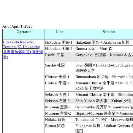
As of April 1, 2025
Operator
Line
Section
Hokkaidō Ryokaku
Hakodate 函館-1
Hakodate 函館 = Asahikawa 旭川
Tetsudō (JR Hokkaidō)
Hakodate 函館-2
Ōnuma 大沼 = Mori 森
北海道旅客鉄道(JR北海
Esashi 江差
Goryōkaku 五稜郭 = Kikonai 木
道)
Sasshō 札沼
Sōen 桑園 = Hokkaidō-Iryōdaiga
道医療大学
Chitose 千歳-1
Numanohata 沼ノ端 = Shiroishi 
Chitose 千歳-2
Minami-Chitose 南千歳 = Shin-Chit
kūkō 新千歳空港
Sekishō 石勝-1
Minami-Chitose 南千歳 = Shinto
Sekishō 石勝-2
Shin-Yūbari 新夕張 = Yūbari 夕張
Muroran 室蘭-1
Oshamambe 長万部 = Iwamizawa
Muroran 室蘭-2
Higashi-Muroran 東室蘭 = Muror
Hidaka 日高
Tomakomai 苫小牧 = Mukawa 鵡
Rumoi 留萌
Fukagawa 深川 = Ishikari-Numata
沼田