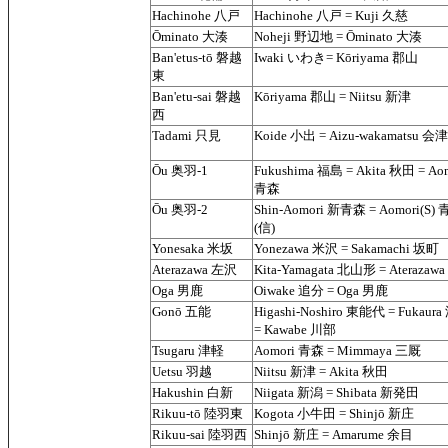
Hachinohe 八戸
Hachinohe 八戸 = Kuji 久慈
Ōminato 大湊
Noheji 野辺地 = Ōminato 大湊
Ban'etus-tō 磐越
Iwaki いわき= Kōriyama 郡山
東
Ban'etu-sai 磐越
Kōriyama 郡山 = Niitsu 新津
西
Tadami 只見
Koide 小出 = Aizu-wakamatsu 
Ōu 奥羽-1
Fukushima 福島 = Akita 秋田 = Ao
青森
Ōu 奥羽-2
Shin-Aomori 新青森 = Aomori(S)
(信)
Yonesaka 米坂
Yonezawa 米沢 = Sakamachi 坂町
Aterazawa 左沢
Kita-Yamagata 北山形 = Aterazaw
Oga 男鹿
Oiwake 追分 = Oga 男鹿
Gonō 五能
Higashi-Noshiro 東能代 = Fukaur
= Kawabe 川部
Tsugaru 津軽
Aomori 青森 = Mimmaya 三厩
Uetsu 羽越
Niitsu 新津 = Akita 秋田
Hakushin 白新
Niigata 新潟 = Shibata 新発田
Rikuu-tō 陸羽東
Kogota 小牛田 = Shinjō 新庄
Rikuu-sai 陸羽西
Shinjō 新庄 = Amarume 余目