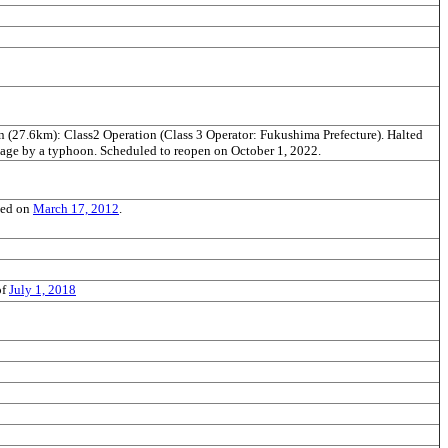
(27.6km): Class2 Operation (Class 3 Operator: Fukushima Prefecture). Halted
mage by a typhoon. Scheduled to reopen on October 1, 2022.
ded on
March 17, 2012
.
of
July 1, 2018