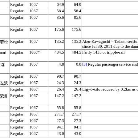
Regular
1067
64.9
64.9
Regular
1067
58.4
58.4
Regular
1067
85.6
85.6
Regular
1067
175.6
175.6
Regular
1067
135.2
135.2
Aizu-Kawaguchi = Tadami section 
会津若松
since Jul 30, 2011 due to the da
Regular
1067*
484.5
484.5
Partly 1435 or tripple-rail
mori
Regular
1067
4.8
0.0
[3]
Regular passenger service en
 青森
Regular
1067
90.7
90.7
Regular
1067
24.3
24.3
a 左沢
Regular
1067
26.4
26.4
Eigyō-kilo reduced by 0.2km as 
Regular
1067
147.2
147.2
a 深浦
Regular
1067
55.8
55.8
Regular
1067
271.7
271.7
Regular
1067
27.3
27.3
Regular
1067
94.1
94.1
Regular
1067
43.0
43.0