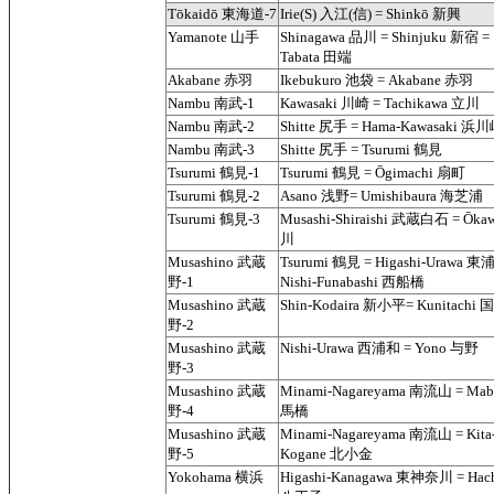
Tōkaidō 東海道-7
Irie(S) 入江(信) = Shinkō 新興
Yamanote 山手
Shinagawa 品川 = Shinjuku 新宿 =
Tabata 田端
Akabane 赤羽
Ikebukuro 池袋 = Akabane 赤羽
Nambu 南武-1
Kawasaki 川崎 = Tachikawa 立川
Nambu 南武-2
Shitte 尻手 = Hama-Kawasaki 浜
Nambu 南武-3
Shitte 尻手 = Tsurumi 鶴見
Tsurumi 鶴見-1
Tsurumi 鶴見 = Ōgimachi 扇町
Tsurumi 鶴見-2
Asano 浅野= Umishibaura 海芝浦
Tsurumi 鶴見-3
Musashi-Shiraishi 武蔵白石 = Ōka
川
Musashino 武蔵
Tsurumi 鶴見 = Higashi-Urawa 東
野-1
Nishi-Funabashi 西船橋
Musashino 武蔵
Shin-Kodaira 新小平= Kunitachi 
野-2
Musashino 武蔵
Nishi-Urawa 西浦和 = Yono 与野
野-3
Musashino 武蔵
Minami-Nagareyama 南流山 = Mab
野-4
馬橋
Musashino 武蔵
Minami-Nagareyama 南流山 = Kita
野-5
Kogane 北小金
Yokohama 横浜
Higashi-Kanagawa 東神奈川 = Hach