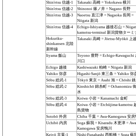
Shin'etsu 信越-1
Takasaki 高崎 = Yokokawa 横川
Shin'etsu 信越-2
Shinonoi 篠ノ井 = Nagano 長野
Shin'etsu 信越-3
Naoetsu 直江津 = Nagaoka 長岡 =
Niigata 新潟
Shin'etsu 信越-4
Echigo-Ishiyama 越後石山 = Niigat
kamotsu-terminal 新潟貨物ター
Hokuriku-
Takasaki 高崎 = Jōetsu-Myōkō
shinkansen 北陸
新幹線
Iiyama 飯山
Toyono 豊野 = Echigo-Kawaguch
川口
Echigo 越後
Kashiwazaki 柏崎 = Niigata 新潟
Yahiko 弥彦
Higashi-Sanjō 東三条 = Yahiko 弥
Sōbu 総武-1
Tōkyō 東京 = Asahi 旭 = Chōshi 
Sōbu 総武-2
Kinshichō 錦糸町 = Ochanomizu
水
Sōbu 総武-3
Koiwa 小岩 = Kanamachi 金町
Sōbu 総武-4
Koiwa 小岩 = Etchūjima-kamotsu
島貨物
Sotobō 外房
Chiba 千葉 = Awa-Kamogawa 安
Uchibō 内房
Soga 蘇我 = Kisaradu 木更津 = Awa
Kamogawa 安房鴨川
Keiyō 京葉-1
Nishi-Funabashi 西船橋 = Soga 蘇