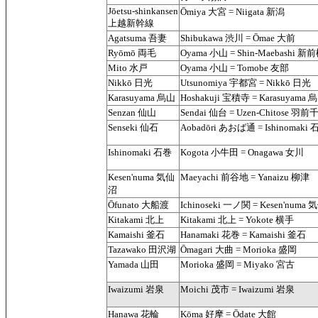
Jōetsu-shinkansen
Ōmiya 大宮 = Niigata 新潟
上越新幹線
Agatsuma 吾妻
Shibukawa 渋川 = Ōmae 大前
Ryōmō 両毛
Oyama 小山 = Shin-Maebashi 新
Mito 水戸
Oyama 小山 = Tomobe 友部
Nikkō 日光
Utsunomiya 宇都宮 = Nikkō 日光
Karasuyama 烏山
Hoshakuji 宝積寺 = Karasuyama 
Senzan 仙山
Sendai 仙台 = Uzen-Chitose 羽前
Senseki 仙石
Aobadōri あおば通 = Ishinomaki
Ishinomaki 石巻
Kogota 小牛田 = Onagawa 女川
Kesen'numa 気仙
Maeyachi 前谷地 = Yanaizu 柳津
沼
Ōfunato 大船渡
Ichinoseki 一ノ関 = Kesen'numa
Kitakami 北上
Kitakami 北上 = Yokote 横手
Kamaishi 釜石
Hanamaki 花巻 = Kamaishi 釜石
Tazawako 田沢湖
Ōmagari 大曲 = Morioka 盛岡
Yamada 山田
Morioka 盛岡 = Miyako 宮古
Iwaizumi 岩泉
Moichi 茂市 = Iwaizumi 岩泉
Hanawa 花輪
Kōma 好摩 = Ōdate 大館