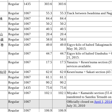
Regular
1435
303.6
303.6
Regular
1067
55.3
55.3
Track between Iwashima and Nag
Regular
1067
84.4
84.4
前橋
Regular
1067
50.2
50.2
Regular
1067
40.5
40.5
Regular
1067
20.4
20.4
烏山
Regular
1067
58.0
58.0
千歳
Regular
1067
49.0
49.0
Eigyo-kilo of halted Takagimach
 石巻
May 30, 2015.
Regular
1067
44.7
44.7
Eigyo kilo of halted Urashuku =
21, 2015.
Regular
1067
17.5
17.5
Yanaizu = Kesen'numa section (55
services available.
Regular
1067
62.0
62.0
Kesen'numa = Sakari section (43.
 気仙沼
Regular
1067
61.1
61.1
Regular
1067
90.2
90.2
Regular
1435
75.6
75.6
Regular
1067
102.1
102.1
Miyako = Kamaishi section (55.4k
transferred to Sanriku Tetsudō o
Regular
1067
Officially closed on
April 1, 2014
July 31, 2010
Regular
1067
106.9
106.9