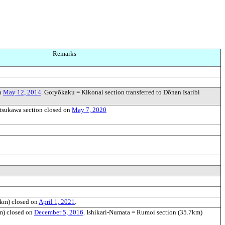
Remarks
on
May 12, 2014
. Goryōkaku = Kikonai section transferred to Dōnan Isaribi
tsukawa section closed on
May 7, 2020
km) closed on
April 1, 2021
.
m) closed on
December 5, 2016
. Ishikari-Numata = Rumoi section (35.7km)