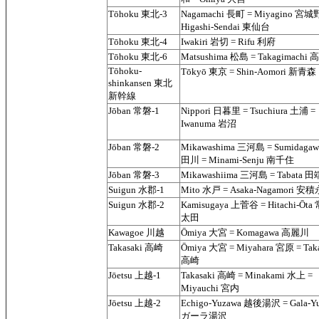
Tōhoku 東北-3
Nagamachi 長町 = Miyagino 宮城
Higashi-Sendai 東仙台
Tōhoku 東北-4
Iwakiri 岩切 = Rifu 利府
Tōhoku 東北-6
Matsushima 松島 = Takagimachi
Tōhoku-
Tōkyō 東京 = Shin-Aomori 新青森
shinkansen 東北
新幹線
Jōban 常磐-1
Nippori 日暮里 = Tsuchiura 土浦 =
Iwanuma 岩沼
Jōban 常磐-2
Mikawashima 三河島 = Sumidaga
田川 = Minami-Senju 南千住
Jōban 常磐-3
Mikawashiima 三河島 = Tabata 田
Suigun 水郡-1
Mito 水戸 = Asaka-Nagamori 安
Suigun 水郡-2
Kamisugaya 上菅谷 = Hitachi-Ōta
太田
Kawagoe 川越
Ōmiya 大宮 = Komagawa 高麗川
Takasaki 高崎
Ōmiya 大宮 = Miyahara 宮原 = Taka
高崎
Jōetsu 上越-1
Takasaki 高崎 = Minakami 水上 =
Miyauchi 宮内
Jōetsu 上越-2
Echigo-Yuzawa 越後湯沢 = Gala-Y
ガーラ湯沢