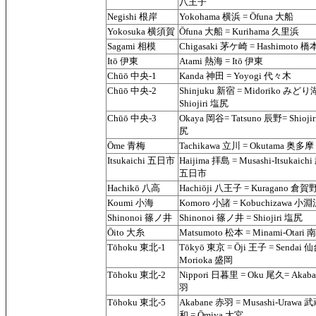
八王子
Negishi 根岸
Yokohama 横浜 = Ōfuna 大船
Yokosuka 横須賀
Ōfuna 大船 = Kurihama 久里浜
Sagami 相模
Chigasaki 茅ケ崎 = Hashimoto 橋
Itō 伊東
Atami 熱海 = Itō 伊東
Chūō 中央-1
Kanda 神田 = Yoyogi 代々木
Chūō 中央-2
Shinjuku 新宿 = Midoriko みどり
Shiojiri 塩尻
Chūō 中央-3
Okaya 岡谷= Tatsuno 辰野= Shiojir
尻
Ōme 青梅
Tachikawa 立川 = Okutama 奥多摩
Itsukaichi 五日市
Haijima 拝島 = Musashi-Itsukaich
五日市
Hachikō 八高
Hachiōji 八王子 = Kuragano 倉賀
Koumi 小海
Komoro 小諸 = Kobuchizawa 小
Shinonoi 篠ノ井
Shinonoi 篠ノ井 = Shiojiri 塩尻
Ōito 大糸
Matsumoto 松本 = Minami-Otari
Tōhoku 東北-1
Tōkyō 東京 = Ōji 王子 = Sendai 仙
Morioka 盛岡
Tōhoku 東北-2
Nippori 日暮里 = Oku 尾久= Akab
羽
Tōhoku 東北-5
Akabane 赤羽 = Musashi-Urawa
和 = Ōmiya 大宮