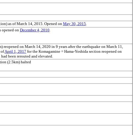
ation) as of March 14, 2015. Opened on
May 30, 2015
.
n opened on
December 4, 2010
.
) reopened on March 14, 2020 in 9 years after the earthquake on March 11,
 of
April 1, 2017
for the Komagamine = Hama-Yoshida section reopened on
k had been rerouted and elevated.
ion (2.5km) halted