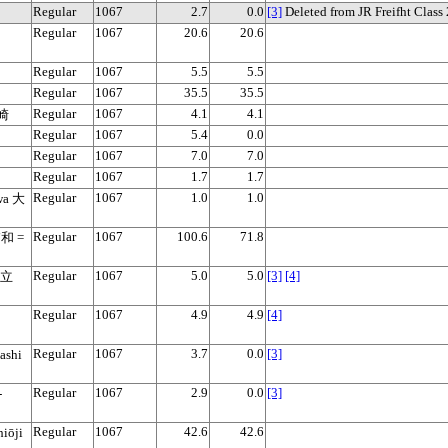
Regular
1067
2.7
0.0
[3]
Deleted from JR Freifht Class
Regular
1067
20.6
20.6
Regular
1067
5.5
5.5
Regular
1067
35.5
35.5
Regular
1067
4.1
4.1
川崎
Regular
1067
5.4
0.0
Regular
1067
7.0
7.0
Regular
1067
1.7
1.7
Regular
1067
1.0
1.0
wa 大
Regular
1067
100.6
71.8
浦和 =
Regular
1067
5.0
5.0
[3]
[4]
国立
Regular
1067
4.9
4.9
[4]
Regular
1067
3.7
0.0
[3]
ashi
Regular
1067
2.9
0.0
[3]
-
Regular
1067
42.6
42.6
iōji