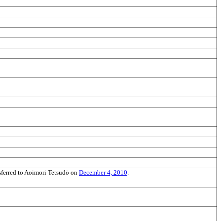
sferred to Aoimori Tetsudō on
December 4, 2010
.