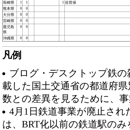
1
1
1
長崎県
佐世保
0
0
熊本県
0
0
大分県
0
0
宮崎県
0
0
鹿児島
県
0
0
沖縄県
凡例
ブログ・デスクトップ鉄の
載した国土交通省の都道府県
数との差異を見るために、事
4月1日鉄道事業が廃止され
は、BRT化以前の鉄道駅のみ