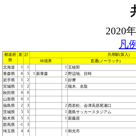
2020
凡
都道府
差
計
共用駅(算入)
県
JR境界
直通(ノーラッチ)
1
1
1
北海道
五稜郭
6
5
1
2
青森県
新青森
野辺地、目時
1
2
1
岩手県
好摩
1
2
2
宮城県
槻木、名取
0
0
秋田県
0
1
山形県
2
3
2
福島県
西若松、会津高原尾瀬口
5
5
1
茨城県
鹿島サッカースタジアム
5
1
1
栃木県
新藤原
-1
3
群馬県
4
4
1
埼玉県
和光市