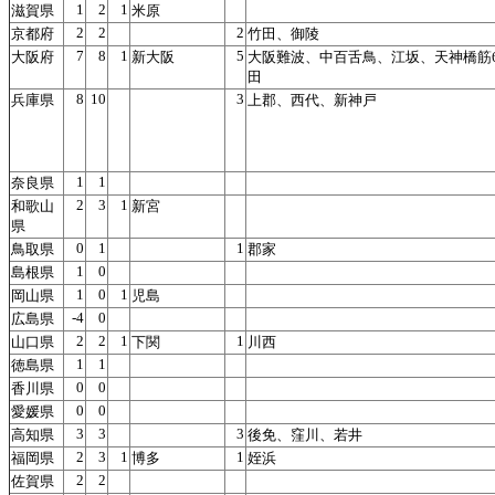
1
2
1
滋賀県
米原
2
2
2
京都府
竹田、御陵
7
8
1
5
大阪府
新大阪
大阪難波、中百舌鳥、江坂、天神橋筋
田
8
10
3
兵庫県
上郡、西代、新神戸
1
1
奈良県
2
3
1
和歌山
新宮
県
0
1
1
鳥取県
郡家
1
0
島根県
1
0
1
岡山県
児島
-4
0
広島県
2
2
1
1
山口県
下関
川西
1
1
徳島県
0
0
香川県
0
0
愛媛県
3
3
3
高知県
後免、窪川、若井
2
3
1
1
福岡県
博多
姪浜
2
2
佐賀県