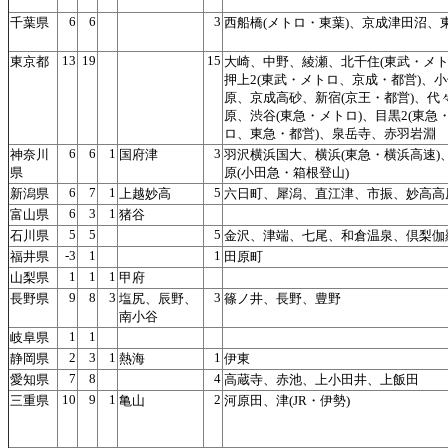
6
6
3
千葉県
西船橋(メトロ・東葉)、京成津田沼、
13
19
15
東京都
大崎、中野、綾瀬、北千住(東武・メト
押上2(東武・メトロ、京成・都営)、
原、京成高砂、新宿(京王・都営)、代
原、渋谷(東急・メトロ)、目黒2(東急
ロ、東急・都営)、泉岳寺、赤羽岩淵
6
6
1
3
神奈川
国府津
羽沢横浜国大、横浜(東急・横浜高速)
県
原(小田急・箱根登山)
6
7
1
5
新潟県
上越妙高
六日町、犀潟、直江津、市振、妙高高
6
3
1
富山県
猪谷
5
5
5
石川県
金沢、津端、七尾、和倉温泉、倶梨伽
-3
1
1
福井県
田原町
1
1
1
山梨県
甲府
9
8
3
3
長野県
塩尻、辰野、
篠ノ井、長野、豊野
南小谷
1
1
岐阜県
2
3
1
1
静岡県
熱海
伊東
7
8
4
愛知県
高蔵寺、赤池、上小田井、上飯田
10
9
1
2
三重県
亀山
河原田、津(JR・伊勢)