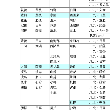
JR九・鹿児島
筑後
豊後
竹野
日田
JR九・久大
豊前
豊後
宇佐
西国東
JR九・日豊
豊後
肥後
直入
阿蘇
JR九・豊肥
肥後
日向
球磨
西諸県
JR九・肥薩
肥後
薩摩
葦北
出水
JR九・九州幹
肥薩おれんじ
豊後
日向
南海部
東臼杵
JR九・日豊
日向
大隅
西諸県
姶良
JR九・肥薩
JR九・吉都
北諸県
噌唹
JR九・日豊
南那珂
JR九・日南
大隅
薩摩
鹿児島
姶良
JR九・日豊
渡島
後志
山越
寿都
JR北・函館
渡島
胆振
山越
虻田
JR北・室蘭
後志
石狩
小樽
札幌
JR北・函館
胆振
石狩
勇払
夕張
JR北・石勝
千歳
JR北・石勝
JR北・室蘭
札幌
JR北・千歳
胆振
日高
勇払
沙流
JR北・日高