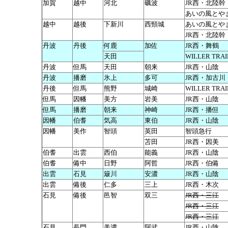
加賀
越中
河北
礪波
JR西・北陸幹
あいの風とや
越中
越後
下新川
西頸城
あいの風とや
JR西・北陸幹
丹波
丹後
何鹿
加佐
JR西・舞鶴
天田
WILLER TR
丹波
但馬
天田
朝来
JR西・山陰
丹波
播磨
氷上
多可
JR西・加古川
丹後
但馬
熊野
城崎
WILLER TR
但馬
因幡
美方
岩美
JR西・山陰
但馬
播磨
朝来
神崎
JR西・播但
因幡
伯耆
気高
東伯
JR西・山陰
因幡
美作
智頭
英田
智頭急行
苫田
JR西・因美
伯耆
出雲
西伯
能義
JR西・山陰
伯耆
備中
日野
阿哲
JR西・伯備
出雲
石見
簸川
安濃
JR西・山陰
出雲
備後
仁多
三上
JR西・木次
石見
備後
邑智
双三
JR西・三江
JR西・三江
JR西・三江
石見
長門
美濃
阿武
JR西・山陰