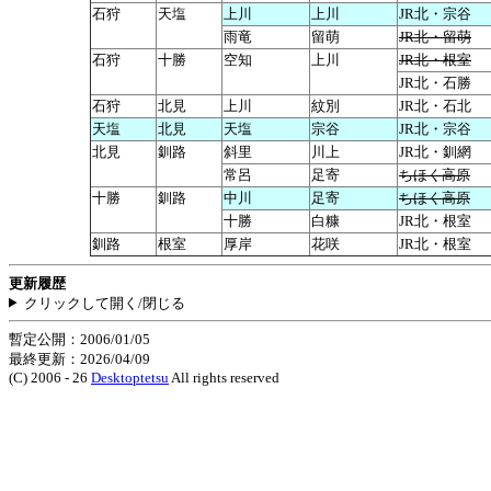
石狩
天塩
上川
上川
JR北・宗谷
雨竜
留萌
JR北・留萌
石狩
十勝
空知
上川
JR北・根室
JR北・石勝
石狩
北見
上川
紋別
JR北・石北
天塩
北見
天塩
宗谷
JR北・宗谷
北見
釧路
斜里
川上
JR北・釧網
常呂
足寄
ちほく高原
十勝
釧路
中川
足寄
ちほく高原
十勝
白糠
JR北・根室
釧路
根室
厚岸
花咲
JR北・根室
更新履歴
クリックして開く/閉じる
暫定公開：2006/01/05
最終更新：2026/04/09
(C) 2006 - 26
Desktoptetsu
All rights reserved