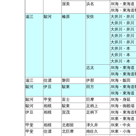
渥美
浜名
JR海・東海道
JR海・東海道
遠江
駿河
榛原
安倍
大井川・井川
大井川・井川
大井川・井川
大井川・井川
大井川・井川
大井川・本
大井川・本
大井川・本
志太
JR海・東海道
JR海・東海道
遠江
信濃
磐田
伊那
JR海・飯田
駿河
伊豆
駿東
田方
JR海・東海道
JR海・東海道
駿河
甲斐
富士
巨摩
JR海・身延
駿河
相模
駿東
足柄上
JR海・御殿場
伊豆
相模
賀茂
足柄下
JR海・東海道
JR東・東海道
甲斐
相模
北都留
津久井
JR東・中央
甲斐
信濃
北巨摩
南佐久
JR東・小海