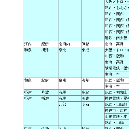
大阪メトロ・
JR西・おおさ
JR西・関西
JR西・関西（
JR西・関西（
JR西・関西（
近鉄・南大阪
河内
紀伊
南河内
伊都
南海・高野
和泉
摂津
泉北
東成
大阪メトロ・
JR西・阪和
南海・高野
阪堺電鉄・阪
南海・本
和泉
紀伊
泉南
海草
JR西・阪和
南海・本
摂津
丹波
有馬
多紀
JR西・福知山
摂津
播磨
有馬
美嚢
神戸電鉄・粟
八部
明石
JR西・山陽幹
神戸市・西神
山陽電鉄・本
JR西・山陽
伊賀
伊勢
阿山
鈴鹿
JR西・関西