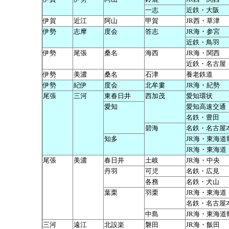
一志
近鉄・大阪
伊賀
近江
阿山
甲賀
JR西・草津
伊勢
志摩
度会
答志
JR海・参宮
近鉄・鳥羽
伊勢
尾張
桑名
海西
JR海・関西
近鉄・名古屋
伊勢
美濃
桑名
石津
養老鉄道
伊勢
紀伊
度会
北牟婁
JR海・紀勢
尾張
三河
東春日井
西加茂
愛知環状
愛知
愛知高速交通
名鉄・豊田
碧海
名鉄・名古屋
知多
JR海・東海道
JR海・東海道
尾張
美濃
春日井
土岐
JR海・中央
丹羽
可児
名鉄・広見
各務
名鉄・犬山
葉栗
羽栗
JR海・東海道
名鉄・名古屋
中島
JR海・東海道
三河
遠江
北設楽
磐田
JR海・飯田