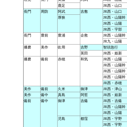
鹿足
JR西・山口
長門
周防
阿武
吉敷
JR西・山口
厚狭
JR西・山陽幹
JR西・山陽
JR西・宇部
長門
豊前
豊浦
企救
JR西・山陽幹
JR九・山陽
播磨
美作
佐用
吉野
智頭急行
英田
JR西・姫新
播磨
備前
赤穂
和気
JR西・山陽
JR西・山陽幹
JR西・山陽幹
JR西・山陽幹
JR西・赤穂
美作
備前
久米
御津
JR西・津山
美作
備中
真島
阿哲
JR西・姫新
備前
備中
御津
吉備
JR西・吉備
JR西・山陽幹
JR西・山陽
児島
都窪
JR西・宇野
JR西・宇野