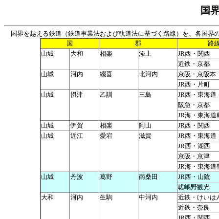
国
国界を越える鉄道（鉄道事業法および軌道法に基づく路線）を、各国界
国
郡
路
山城
大和
相楽
添上
JR西・関西
近鉄・京都
山城
河内
綴喜
北河内
京阪・京阪本
JR西・片町
山城
摂津
乙訓
三島
JR西・東海道
阪急・京都
JR海・東海道
山城
伊賀
相楽
阿山
JR西・関西
山城
近江
愛宕
滋賀
JR西・東海道
JR西・湖西
京阪・京津
JR海・東海道
山城
丹波
葛野
南桑田
JR西・山陰
嵯峨野観光
大和
河内
生駒
中河内
近鉄・けいは
近鉄・奈良
JR西・関西