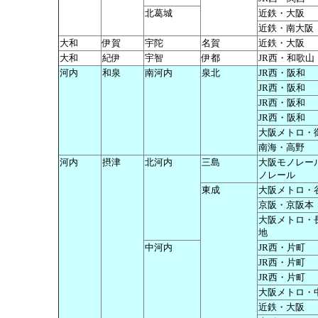
北葛城
近鉄・大阪
近鉄・南大阪
大和
伊賀
宇陀
名賀
近鉄・大阪
大和
紀伊
宇智
伊都
JR西・和歌山
河内
和泉
南河内
泉北
JR西・阪和
JR西・阪和
JR西・阪和
JR西・阪和
大阪メトロ・
南海・高野
河内
摂津
北河内
三島
大阪モノレー
ノレール
東成
大阪メトロ・
京阪・京阪本
大阪メトロ・
地
中河内
JR西・片町
JR西・片町
JR西・片町
大阪メトロ・
近鉄・大阪