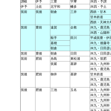
讃岐
伊予
三豊
宇摩
JR四・予讃
伊予
土佐
北宇和
幡多
JR四・予土
筑前
筑後
朝倉
三井
西鉄・甘木
甘木鉄道
西鉄・天神大
筑前
豊前
遠賀
企救
JR九・鹿児島
JR西・山陽幹
鞍手
田川
平成筑豊・伊
嘉穂
JR九・後藤寺
朝倉
JR九・日田彦
筑前
豊後
朝倉
日田
JR九・日田彦
筑前
肥前
糸島
東松浦
JR九・筑肥
筑紫
基肄
JR九・九州幹
JR九・鹿児島
筑後
肥前
御井
基肄
甘木鉄道
JR九・鹿児島
JR九・鹿児島
筑後
肥後
三池
玉名
JR九・九州幹
JR九・九州幹
JR九・九州幹
JR九・九州幹
JR九・九州幹