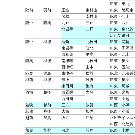
JR東・東北
陸前
羽前
玉造
東村山
JR東・陸羽東
名取
南村山
JR東・仙山
陸中
陸奥
九戸
三戸
JR東・八戸
北岩手
二戸
JR東・東北幹
いわて銀河
陸中
羽後
鹿角
北秋田
JR東・花輪
南岩手
仙北
JR東・田沢湖
西和賀
平鹿
JR東・北上
陸奥
羽後
南津軽
北秋田
JR東・奥羽
西津軽
山本
JR東・五能
陸奥
渡島
東津軽
松前
JR北・北海道
羽前
羽後
最上
雄勝
JR東・奥羽
東田川
飽海
JR東・羽越
羽前
越後
西置賜
岩船
JR東・米坂
西田川
JR東・羽越
若狭
越前
三方
敦賀
JR西・小浜
若狭
丹後
大飯
加佐
JR西・小浜
越前
加賀
坂井
江沼
ハピラインふ
JR西・北陸幹
加賀
能登
河北
羽咋
JR西・七尾