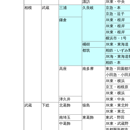
諏訪
JR東・中央
相模
武蔵
三浦
久良岐
京急・本
京急・逗子
鎌倉
JR東・根岸
JR東・根岸
JR東・根岸
横浜市・1号
橘樹
JR東・東海道
都筑
相鉄・いずみ
JR海・東海道
相鉄・本
高座
南多摩
東急・田園都
小田急・小田
JR東・横浜
京王・相模原
JR東・横浜
津久井
JR東・中央
武蔵
下総
北葛飾
猿島
JR東・東北幹
JR東・東北
南埼玉
東葛飾
東武・野田
中葛飾
JR東・武蔵野
首都圏新都市