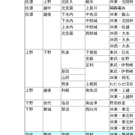
信濃
上野
北佐久
碓氷
JR東・北陸幹
信濃
越中
北安曇
上新川
関西電力
信濃
越後
下水内
中魚沼
JR東・飯山
下水内
中頸城
JR東・北陸幹
上水内
中頸城
JR東・信越
北安曇
西頸城
JR西・大糸
JR西・大糸
JR西・大糸
上野
下野
邑楽
下都賀
東武・日光
安蘇
東武・佐野
足利
東武・伊勢崎
新田
東武・伊勢崎
山田
JR東・両毛
勢多
上都賀
わたらせ渓谷
上野
越後
利根
南魚沼
JR東・上越
JR東・上越幹
下野
岩代
塩谷
南会津
野岩鉄道
下野
磐城
那須
西白河
JR東・東北
JR東・東北幹
JR東・東北幹
JR東・東北幹
岩代
磐城
安積
田村
JR東・磐越東