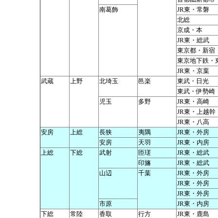
南葛飾
JR東・常磐
北総
京成・本
JR東・総武
東京都・新宿
東京地下鉄・
JR東・京葉
武蔵
上野
北埼玉
邑楽
東武・日光
東武・伊勢崎
児玉
多野
JR東・高崎
JR東・上越幹
JR東・八高
安房
上総
長狭
夷隅
JR東・外房
安房
天羽
JR東・内房
上総
下総
武射
匝瑳
JR東・総武
印旛
JR東・総武
山辺
千葉
JR東・外房
JR東・外房
JR東・外房
市原
JR東・内房
下総
常陸
香取
行方
JR東・鹿島