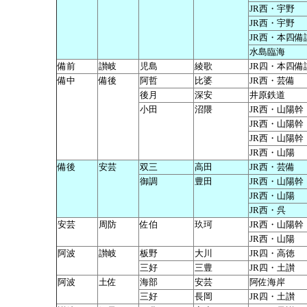
JR西・宇野
JR西・宇野
JR西・本四備
水島臨海
備前
讃岐
児島
綾歌
JR四・本四備
備中
備後
阿哲
比婆
JR西・芸備
後月
深安
井原鉄道
小田
沼隈
JR西・山陽幹
JR西・山陽幹
JR西・山陽幹
JR西・山陽
備後
安芸
双三
高田
JR西・芸備
御調
豊田
JR西・山陽幹
JR西・山陽
JR西・呉
安芸
周防
佐伯
玖珂
JR西・山陽幹
JR西・山陽
阿波
讃岐
板野
大川
JR四・高徳
三好
三豊
JR四・土讃
阿波
土佐
海部
安芸
阿佐海岸
三好
長岡
JR四・土讃