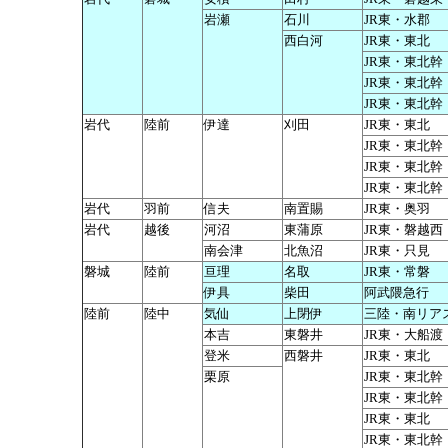
岩瀬
石川
JR東・水郡
西白河
JR東・東北
JR東・東北幹
JR東・東北幹
JR東・東北幹
岩代
陸前
伊達
刈田
JR東・東北
JR東・東北幹
JR東・東北幹
JR東・東北幹
岩代
羽前
信夫
南置賜
JR東・奥羽
岩代
越後
河沼
東蒲原
JR東・磐越西
南会津
北魚沼
JR東・只見
磐城
陸前
亘理
名取
JR東・常磐
伊具
柴田
阿武隈急行
陸前
陸中
気仙
上閉伊
三陸・南リア
本吉
東磐井
JR東・大船渡
登米
西磐井
JR東・東北
栗原
JR東・東北幹
JR東・東北幹
JR東・東北
JR東・東北幹