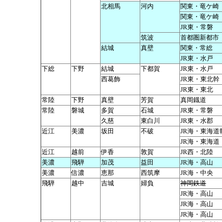
北相馬
河内
関東・竜ケ崎
関東・竜ケ崎
JR東・常磐
筑波
首都圏新都市
結城
真壁
関東・常総
JR東・水戸
下総
下野
結城
下都賀
JR東・水戸
西葛飾
JR東・東北幹
JR東・東北
常陸
下野
真壁
芳賀
真岡鐡道
常陸
磐城
多賀
石城
JR東・常磐
久慈
東白川
JR東・水郡
近江
美濃
坂田
不破
JR海・東海道
JR海・東海道
近江
越前
伊香
敦賀
JR西・北陸
美濃
飛騨
加茂
益田
JR海・高山
美濃
信濃
恵那
西筑摩
JR海・中央
飛騨
越中
吉城
婦負
神岡鉄道
JR海・高山
JR海・高山
JR海・高山