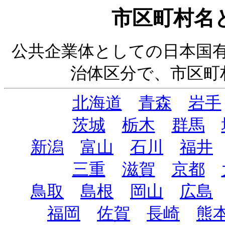
市区町村名と
公共企業体としての日本国有鉄
治体区分で、市区町
北海道
青森
岩手
茨城
栃木
群馬
新潟
富山
石川
福井
三重
滋賀
京都
鳥取
島根
岡山
広島
福岡
佐賀
長崎
熊