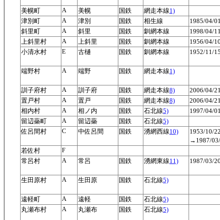
A
美幌町
美幌
国鉄
網走本線
1)
A
津別町
津別
国鉄
相生線
1985/04/
A
斜里町
斜里
国鉄
釧網本線
1998/04
A
上斜里村
上斜里
国鉄
釧網本線
1956/04
E
小清水村
古樋
国鉄
釧網本線
1952/11
A
端野村
端野
国鉄
網走本線
1)
A
訓子府村
訓子府
国鉄
網走本線
8)
2006/04/
A
置戸村
置戸
国鉄
網走本線
8)
2006/04/
A
相内村
相ノ内
国鉄
石北線
5)
1997/04/
A
留辺蘂町
留辺蘂
国鉄
石北線
5)
C
佐呂間村
中佐呂間
国鉄
湧網西線
10)
1953/10
→1987/0
F
若佐村
A
常呂村
常呂
国鉄
湧網東線
11)
1987/03/
A
生田原村
生田原
国鉄
石北線
5)
A
遠軽町
遠軽
国鉄
石北線
5)
A
丸瀬布村
丸瀬布
国鉄
石北線
5)