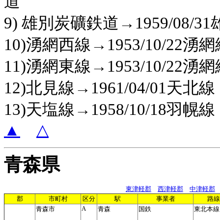
道
9) 雄別炭礦鉄道→1959/08/3
10)湧網西線→1953/10/22湧
11)湧網東線→1953/10/22湧
12)北見線→1961/04/01天北線
13)天塩線→1958/10/18羽幌線
▲
△
青森県
東津軽郡
西津軽郡
中津軽郡
郡
市町村
区分
駅
事業者
路線
A
青森市
青森
国鉄
東北本線