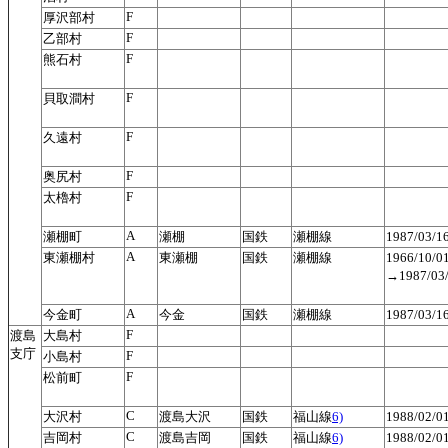
F
厚沢部村
F
乙部村
F
熊石村
F
貝取澗村
F
久遠村
F
奥尻村
F
太櫓村
A
瀬棚町
瀬棚
国鉄
瀬棚線
1987/03/
A
東瀬棚村
東瀬棚
国鉄
瀬棚線
1966/10
→1987/0
A
今金町
今金
国鉄
瀬棚線
1987/03/
F
渡島
大島村
支庁
F
小島村
F
松前町
C
大沢村
渡島大沢
国鉄
福山線
6)
1988/02/
C
吉岡村
渡島吉岡
国鉄
福山線
6)
1988/02/