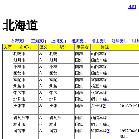
凡例
北海道
石狩支庁
空知支庁
上川支庁
後志支庁
檜山支庁
渡島支庁
胆
支庁
市町村
区分
駅
事業者
路線
A
札幌市
札幌
国鉄
函館本線
A
旭川市
旭川
国鉄
函館本線
A
小樽市
小樽
国鉄
函館本線
A
函館市
函館
国鉄
函館本線
A
室蘭市
室蘭
国鉄
室蘭本線
A
釧路市
釧路
国鉄
根室本線
A
帯広市
帯広
国鉄
根室本線
A
北見市
北見
国鉄
網走本線
1)
A
夕張市
夕張
国鉄
夕張線
2)
2019/04/
A
岩見沢市
岩見沢
国鉄
函館本線
A
網走市
網走
国鉄
網走本線
1)
A
留萌市
留萠
国鉄
留萠本線
3)
1997/04/
廃止