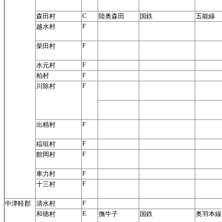
C
森田村
陸奥森田
国鉄
五能線
F
越水村
F
柴田村
F
水元村
F
柏村
F
川除村
F
出精村
F
稲垣村
F
館岡村
F
車力村
F
十三村
F
中津軽郡
清水村
E
和徳村
撫牛子
国鉄
奥羽本線