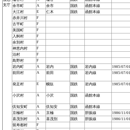
支庁
A
余市町
余市
国鉄
函館本線
E
大江村
仁木
国鉄
函館本線
F
赤井川村
F
古平町
F
美国町
F
入舸村
F
余別村
F
神恵内村
F
泊村
F
島野村
A
岩内町
岩内
国鉄
岩内線
1985/07/
A
前田村
前田
国鉄
岩内線
1985/07/
E
発足村
幌似
国鉄
岩内線
1985/07/
A
小沢村
小沢
国鉄
函館本線
A
倶知安町
倶知安
国鉄
函館本線
A
京極村
京極
国鉄
胆振線
1986/11/
A
喜茂別村
喜茂別
国鉄
胆振線
1986/11/
F
留寿都村