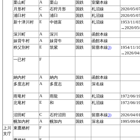
A
栗山町
栗山
国鉄
室蘭本線
C
月形村
石狩月形
国鉄
札沼線
2020/05/
A
浦臼村
浦臼
国鉄
札沼線
2020/05/
E
新十津川村
中徳富
国鉄
札沼線
1953/11
→2020/0
A
深川町
深川
国鉄
函館本線
A
妹背牛村
妹背牛
国鉄
函館本線
E
秩父別村
筑紫
国鉄
留萠本線
3)
1954/11
→2026/0
F
一已村
A
納内村
納内
国鉄
函館本線
A
多度志村
多度志
国鉄
深名線
A
雨竜村
雨龍
国鉄
札沼線
1972/06/
E
北竜村
和
国鉄
札沼線
1972/06/
C
沼田町
石狩沼田
国鉄
留萠本線
3)
2026/04/
A
幌加内村
幌加内
国鉄
深名線
1995/09/
F
上川
東鷹栖村
支庁
F