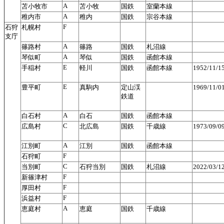
A
苫小牧市
苫小牧
国鉄
室蘭本線
A
稚内市
稚内
国鉄
宗谷本線
F
石狩
札幌村
支庁
A
篠路村
篠路
国鉄
札沼線
A
琴似町
琴似
国鉄
函館本線
E
手稲村
軽川
国鉄
函館本線
1952/11/
E
豊平町
真駒内
定山渓
1969/11/
鉄道
A
白石村
白石
国鉄
函館本線
C
広島村
北広島
国鉄
千歳線
1973/09/
A
江別町
江別
国鉄
函館本線
F
石狩町
C
当別町
石狩当別
国鉄
札沼線
2022/03/
F
新篠津村
F
厚田村
F
浜益村
A
恵庭村
恵庭
国鉄
千歳線