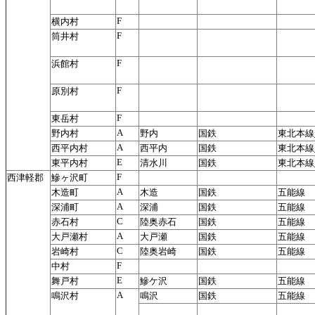
F
横内村
F
筒井村
F
浜館村
F
原別村
F
東岳村
A
野内村
野内
国鉄
東北本線
A
西平内村
西平内
国鉄
東北本線
E
東平内村
清水川
国鉄
東北本線
F
西津軽郡
鰺ヶ沢町
A
木造町
木造
国鉄
五能線
A
深浦町
深浦
国鉄
五能線
C
赤石村
陸奥赤石
国鉄
五能線
A
大戸瀬村
大戸瀬
国鉄
五能線
C
岩崎村
陸奥岩崎
国鉄
五能線
F
中村
E
舞戸村
鰺ケ沢
国鉄
五能線
A
鳴沢村
鳴沢
国鉄
五能線