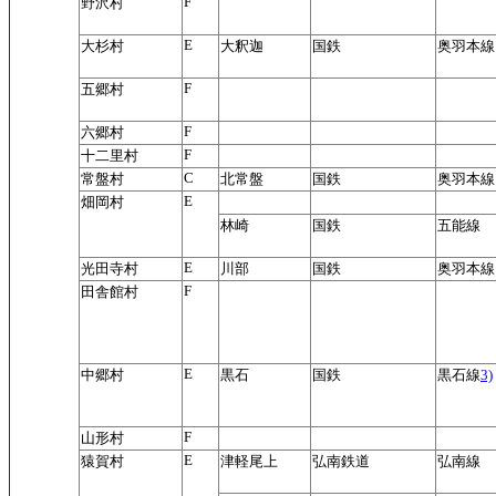
F
野沢村
E
大杉村
大釈迦
国鉄
奥羽本線
F
五郷村
F
六郷村
F
十二里村
C
常盤村
北常盤
国鉄
奥羽本線
E
畑岡村
林崎
国鉄
五能線
E
光田寺村
川部
国鉄
奥羽本線
F
田舎館村
E
中郷村
黒石
国鉄
黒石線
3)
F
山形村
E
猿賀村
津軽尾上
弘南鉄道
弘南線