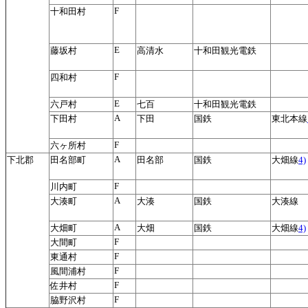
F
十和田村
E
藤坂村
高清水
十和田観光電鉄
F
四和村
E
六戸村
七百
十和田観光電鉄
A
下田村
下田
国鉄
東北本線
F
六ヶ所村
A
下北郡
田名部町
田名部
国鉄
大畑線
4)
F
川内町
A
大湊町
大湊
国鉄
大湊線
A
大畑町
大畑
国鉄
大畑線
4)
F
大間町
F
東通村
F
風間浦村
F
佐井村
F
脇野沢村