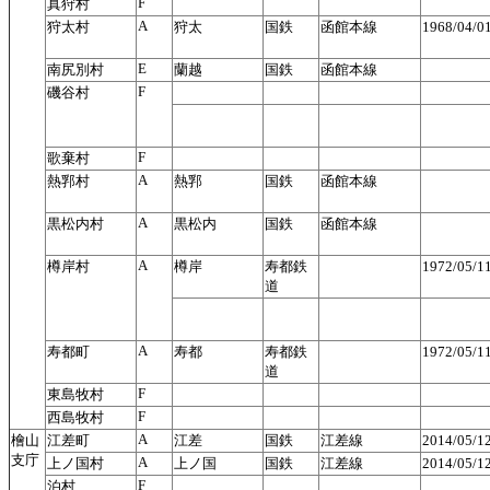
F
真狩村
A
狩太村
狩太
国鉄
函館本線
1968/04
E
南尻別村
蘭越
国鉄
函館本線
F
磯谷村
F
歌棄村
A
熱郛村
熱郛
国鉄
函館本線
A
黒松内村
黒松内
国鉄
函館本線
A
樽岸村
樽岸
寿都鉄
1972/05/
道
A
寿都町
寿都
寿都鉄
1972/05/
道
F
東島牧村
F
西島牧村
A
檜山
江差町
江差
国鉄
江差線
2014/05/
支庁
A
上ノ国村
上ノ国
国鉄
江差線
2014/05/
F
泊村