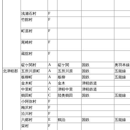
F
浅瀬石村
F
竹館村
F
町居村
F
尾崎村
F
蔵舘村
A
碇ケ関村
碇ケ関
国鉄
奥羽本線
A
北津軽郡
五所川原町
五所川原
国鉄
五能線
A
板柳町
板柳
国鉄
五能線
A
金木町
金木
津軽鉄道
C
中里町
津軽中里
津軽鉄道
C
鶴田町
陸奥鶴田
国鉄
五能線
F
小阿弥村
F
梅沢村
F
沿川村
E
六郷村
鶴泊
国鉄
五能線
F
栄村