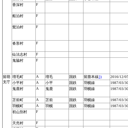
F
香深村
F
船泊村
F
鴛泊村
F
沓形村
F
仙法志村
F
鬼脇村
A
留萌
増毛町
増毛
国鉄
留萠本線
3)
2016/12/
支庁
A
小平村
小平
国鉄
羽幌線
1987/03/
A
鬼鹿村
鬼鹿
国鉄
羽幌線
1987/03/
A
苫前町
苫前
国鉄
羽幌線
1987/03/
A
羽幌町
羽幌
国鉄
羽幌線
1987/03/
F
初山別村
F
天売村