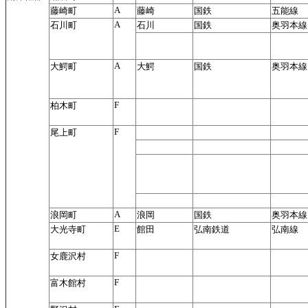
A
藤崎町
藤崎
国鉄
五能線
A
石川町
石川
国鉄
奥羽本線
A
大鰐町
大鰐
国鉄
奥羽本線
F
柏木町
F
尾上町
A
浪岡町
浪岡
国鉄
奥羽本線
E
大光寺町
館田
弘南鉄道
弘南線
F
女鹿沢村
F
富木館村