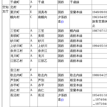
A
千歳町
千歳
国鉄
千歳線
F
空知
北村
支庁
E
栗沢町
清真布
国鉄
室蘭本線
1949/09/
C
幌向村
南幌向
夕張鉄
1963/04/
道
4)
旅客営業休止
止
A
三笠町
三笠
国鉄
幌内線
1987/07/
A
美唄町
美唄
国鉄
函館本線
A
砂川町
砂川
国鉄
函館本線
A
上砂川町
上砂川
国鉄
函館本線
1994/05/
A
奈井江村
奈井江
国鉄
函館本線
A
滝川町
滝川
国鉄
函館本線
A
江部乙村
江部乙
国鉄
函館本線
F
音江村
A
歌志内町
歌志内
国鉄
歌志内線
1988/04/
A
芦別町
芦別
国鉄
根室本線
A
赤平町
赤平
国鉄
根室本線
A
由仁村
由仁
国鉄
室蘭本線
A
長沼村
長沼
夕張鉄
1954/01
道
4)
→1974/
→1975/0