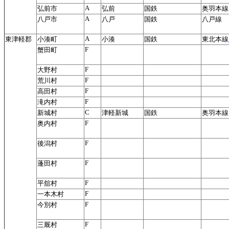
A
弘前市
弘前
国鉄
奥羽本線
A
八戸市
八戸
国鉄
八戸線
A
東津軽郡
小湊町
小湊
国鉄
東北本線
F
蟹田町
F
大野村
F
荒川村
F
高田村
F
滝内村
C
新城村
津軽新城
国鉄
奥羽本線
F
奥内村
F
後潟村
F
蓬田村
F
平舘村
F
一本木村
F
今別村
F
三厩村