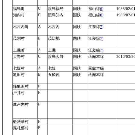
C
福島町
渡島福島
国鉄
福山線
6)
1988/02/
C
知内村
渡島知内
国鉄
福山線
6)
1988/02/
A
木古内町
木古内
国鉄
江差線
7)
E
茂別村
茂辺地
国鉄
江差線
7)
A
上磯町
上磯
国鉄
江差線
7)
C
大野村
渡島大野
国鉄
函館本線
2016/03
A
七飯村
七飯
国鉄
函館本線
E
亀田村
五稜郭
国鉄
函館本線
F
銭亀沢村
F
戸井村
F
尻岸内村
F
椴法華村
F
尾札部村