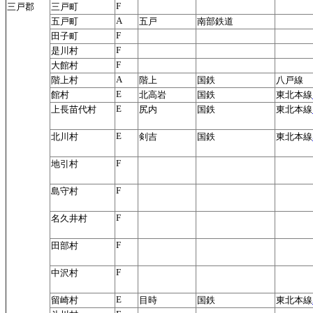
F
三戸郡
三戸町
A
五戸町
五戸
南部鉄道
F
田子町
F
是川村
F
大館村
A
階上村
階上
国鉄
八戸線
E
館村
北高岩
国鉄
東北本線
E
上長苗代村
尻内
国鉄
東北本線
E
北川村
剣吉
国鉄
東北本線
F
地引村
F
島守村
F
名久井村
F
田部村
F
中沢村
E
留崎村
目時
国鉄
東北本線