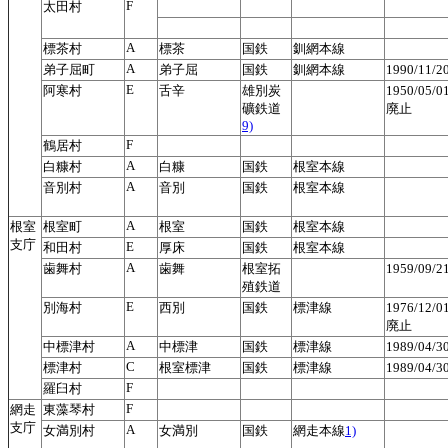
F
太田村
A
標茶村
標茶
国鉄
釧網本線
A
弟子屈町
弟子屈
国鉄
釧網本線
1990/11/
E
阿寒村
舌辛
雄別炭
1950/05/
礦鉄道
廃止
9)
F
鶴居村
A
白糠村
白糠
国鉄
根室本線
A
音別村
音別
国鉄
根室本線
A
根室
根室町
根室
国鉄
根室本線
支庁
E
和田村
厚床
国鉄
根室本線
A
歯舞村
歯舞
根室拓
1959/09/
殖鉄道
E
別海村
西別
国鉄
標津線
1976/12/
廃止
A
中標津村
中標津
国鉄
標津線
1989/04/
C
標津村
根室標津
国鉄
標津線
1989/04/
F
羅臼村
F
網走
東藻琴村
支庁
A
女満別村
女満別
国鉄
網走本線
1)