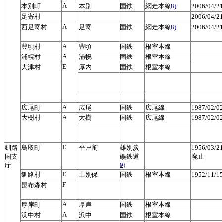
A
本別町
本別
国鉄
網走本線
8)
2006/04/
足寄村
2006/04/
A
西足寄村
足寄
国鉄
網走本線
8)
2006/04/
A
豊頃村
豊頃
国鉄
根室本線
A
浦幌村
浦幌
国鉄
根室本線
E
大津村
厚内
国鉄
根室本線
A
広尾町
広尾
国鉄
広尾線
1987/02/
A
大樹村
大樹
国鉄
広尾線
1987/02/
E
釧路
鳥取町
平戸前
雄別炭
1956/03/
国支
礦鉄道
廃止
9)
庁
E
釧路村
上別保
国鉄
根室本線
1952/11/
F
昆布森村
A
厚岸町
厚岸
国鉄
根室本線
A
浜中村
浜中
国鉄
根室本線