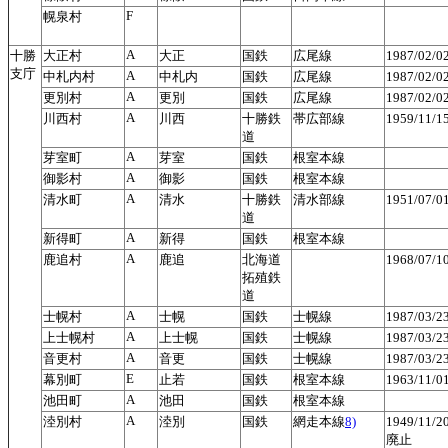
F
幌泉村
A
十勝
大正村
大正
国鉄
広尾線
1987/02/
支庁
A
中札内村
中札内
国鉄
広尾線
1987/02/
A
更別村
更別
国鉄
広尾線
1987/02/
A
川西村
川西
十勝鉄
帯広部線
1959/11/
道
A
芽室町
芽室
国鉄
根室本線
A
御影村
御影
国鉄
根室本線
A
清水町
清水
十勝鉄
清水部線
1951/07/
道
A
新得町
新得
国鉄
根室本線
A
鹿追村
鹿追
北海道
1968/07/
拓殖鉄
道
A
士幌村
士幌
国鉄
士幌線
1987/03/
A
上士幌村
上士幌
国鉄
士幌線
1987/03/
A
音更村
音更
国鉄
士幌線
1987/03/
E
幕別町
止若
国鉄
根室本線
1963/11/
A
池田町
池田
国鉄
根室本線
A
淕別村
淕別
国鉄
網走本線
8)
1949/11/
廃止