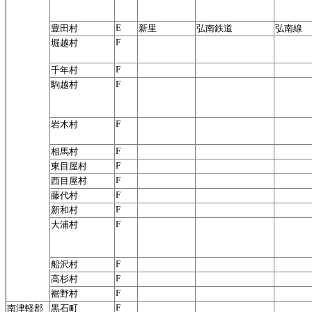
E
豊田村
新里
弘南鉄道
弘南線
F
堀越村
F
千年村
F
駒越村
F
岩木村
F
相馬村
F
東目屋村
F
西目屋村
F
藤代村
F
新和村
F
大浦村
F
船沢村
F
高杉村
F
裾野村
F
南津軽郡
黒石町