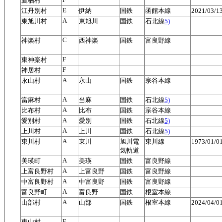
鷹栖村
E
江丹別村
伊納
国鉄
函館本線
2021/03/
A
東旭川村
東旭川
国鉄
石北線
5)
C
神楽村
西神楽
国鉄
富良野線
F
東神楽村
F
神居村
A
永山村
永山
国鉄
宗谷本線
A
當麻村
当麻
国鉄
石北線
5)
A
比布村
比布
国鉄
宗谷本線
A
愛別村
愛別
国鉄
石北線
5)
A
上川村
上川
国鉄
石北線
5)
A
東川村
東川
旭川電
東川線
1973/01/
気軌道
A
美瑛町
美瑛
国鉄
富良野線
A
上富良野村
上富良野
国鉄
富良野線
A
中富良野村
中富良野
国鉄
富良野線
A
富良野町
富良野
国鉄
根室本線
A
山部村
山部
国鉄
根室本線
2024/04/
F
東山村