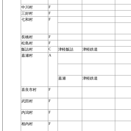
F
中川村
F
三好村
F
七和村
F
長橋村
F
松島村
C
飯詰村
津軽飯詰
津軽鉄道
A
嘉瀬村
嘉瀬
津軽鉄道
F
喜良市村
F
武田村
F
内潟村
F
相内村