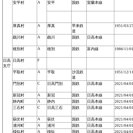
A
安平村
安平
国鉄
室蘭本線
A
厚真村
厚真
早来鉄
1951/03/
道
A
鵡川村
鵡川
国鉄
日高本線
A
穂別村
穂別
国鉄
富内線
1986/11/
F
日高
日高村
支庁
A
平取村
平取
沙流鉄
1951/12/
道
C
門別村
日高門別
国鉄
日高本線
2021/04/
A
新冠村
新冠
国鉄
日高本線
2021/04/
A
静内町
静内
国鉄
日高本線
2021/04/
C
三石村
日高三石
国鉄
日高本線
2021/04/
A
荻伏村
荻伏
国鉄
日高本線
2021/04/
A
浦河町
浦河
国鉄
日高本線
2021/04/
A
様似村
様似
国鉄
日高本線
2021/04/