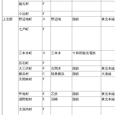
F
脇元村
F
小泊村
A
上北郡
野辺地町
野辺地
国鉄
東北本線
F
七戸町
A
三本木町
三本木
十和田観光電鉄
F
百石町
E
大三沢町
古間木
国鉄
東北本線
C
横浜村
陸奥横浜
国鉄
大湊線
F
天間林村
E
甲地村
乙供
国鉄
東北本線
E
浦野館村
沼崎
国鉄
東北本線
F
大深内村