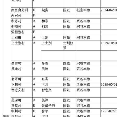
E
南富良野村
幾寅
国鉄
根室本線
2024/04/
F
占冠村
A
和寒村
和寒
国鉄
宗谷本線
A
剣淵村
剣淵
国鉄
宗谷本線
F
温根別村
A
士別町
士別
国鉄
宗谷本線
A
上士別村
上士別
士別軌
1959/10/
道
A
多寄村
多寄
国鉄
宗谷本線
A
風連村
風連
国鉄
宗谷本線
A
名寄町
名寄
国鉄
宗谷本線
A
下川村
下川
国鉄
名寄本線
1989/05/
A
智恵文村
智恵文
国鉄
宗谷本線
A
美深町
美深
国鉄
宗谷本線
E
常盤村
音威子府
国鉄
宗谷本線
E
中川村
誉平
国鉄
宗谷本線
1951/07
A
後志
塩谷村
塩谷
国鉄
函館本線