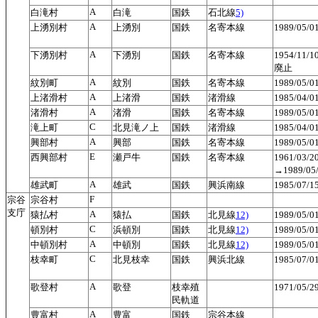
A
白滝村
白滝
国鉄
石北線
5)
A
上湧別村
上湧別
国鉄
名寄本線
1989/05/
A
下湧別村
下湧別
国鉄
名寄本線
1954/11/
廃止
A
紋別町
紋別
国鉄
名寄本線
1989/05/
A
上渚滑村
上渚滑
国鉄
渚滑線
1985/04/
A
渚滑村
渚滑
国鉄
名寄本線
1989/05/
C
滝上町
北見滝ノ上
国鉄
渚滑線
1985/04/
A
興部村
興部
国鉄
名寄本線
1989/05/
E
西興部村
瀬戸牛
国鉄
名寄本線
1961/03
→1989/0
A
雄武町
雄武
国鉄
興浜南線
1985/07/
F
宗谷
宗谷村
支庁
A
猿払村
猿払
国鉄
北見線
12)
1989/05/
C
頓別村
浜頓別
国鉄
北見線
12)
1989/05/
A
中頓別村
中頓別
国鉄
北見線
12)
1989/05/
C
枝幸町
北見枝幸
国鉄
興浜北線
1985/07/
A
歌登村
歌登
枝幸殖
1971/05/
民軌道
A
豊富村
豊富
国鉄
宗谷本線