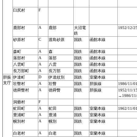
F
臼尻村
A
鹿部村
鹿部
大沼電
1952/12/
鉄
C
砂原村
渡島砂原
国鉄
函館本線
A
森町
森
国鉄
函館本線
A
落部村
落部
国鉄
函館本線
A
八雲町
八雲
国鉄
函館本線
A
長万部町
長万部
国鉄
函館本線
D
胆振
伊達町
伊達紋別
国鉄
室蘭本線
支庁
A
壮瞥村
壮瞥
国鉄
胆振線
1986/11/
A
徳舜瞥村
徳舜瞥
国鉄
胆振線
1952/11
→1986/1
F
洞爺村
A
虻田町
虻田
国鉄
室蘭本線
1962/11/
A
豊浦町
豊浦
国鉄
室蘭本線
A
幌別村
幌別
国鉄
室蘭本線
A
白老村
白老
国鉄
室蘭本線