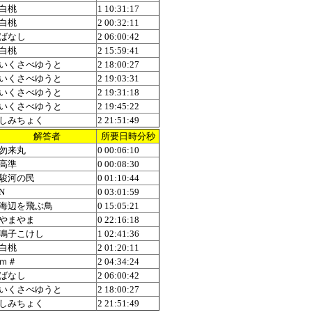
白桃
1 10:31:17
白桃
2 00:32:11
ばなし
2 06:00:42
白桃
2 15:59:41
いくさべゆうと
2 18:00:27
いくさべゆうと
2 19:03:31
いくさべゆうと
2 19:31:18
いくさべゆうと
2 19:45:22
しみちょく
2 21:51:49
解答者
所要日時分秒
勿来丸
0 00:06:10
高準
0 00:08:30
駿河の民
0 01:10:44
N
0 03:01:59
海辺を飛ぶ鳥
0 15:05:21
やまやま
0 22:16:18
鳴子こけし
1 02:41:36
白桃
2 01:20:11
ｍ＃
2 04:34:24
ばなし
2 06:00:42
いくさべゆうと
2 18:00:27
しみちょく
2 21:51:49