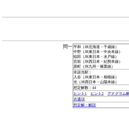
問一
平和（JR北海道・千歳線）
中野（JR東日本・中央本線）
稲田（JR東日本・水戸線）
宮前（JR西日本・紀勢本線）
原町（JR九州・篠栗線）
非該当駅：
入谷（JR東日本・相模線）
光（JR西日本・山陽本線）
想定解数：44
ヒント1
ヒント2
アナグラム
共通項
想定解・解説