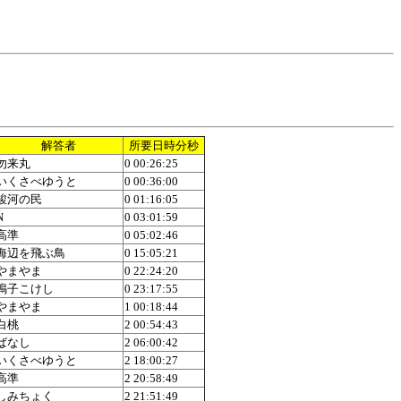
解答者
所要日時分秒
勿来丸
0 00:26:25
いくさべゆうと
0 00:36:00
駿河の民
0 01:16:05
N
0 03:01:59
高準
0 05:02:46
海辺を飛ぶ鳥
0 15:05:21
やまやま
0 22:24:20
鳴子こけし
0 23:17:55
やまやま
1 00:18:44
白桃
2 00:54:43
ばなし
2 06:00:42
いくさべゆうと
2 18:00:27
高準
2 20:58:49
しみちょく
2 21:51:49