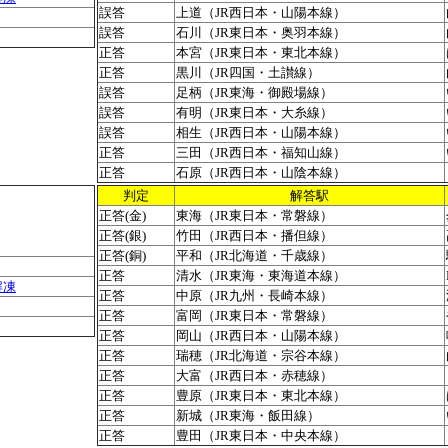
誤答
上道（JR西日本・山陽本線）
誤答
石川（JR東日本・奥羽本線）
正答
本宮（JR東日本・東北本線）
正答
黒川（JR四国・土讃線）
誤答
足柄（JR東海・御殿場線）
誤答
有明（JR東日本・大糸線）
誤答
相生（JR西日本・山陽本線）
正答
三田（JR西日本・福知山線）
正答
石原（JR西日本・山陰本線）
判定
解答駅
正答(金)
東海（JR東日本・常磐線）
正答(銀)
竹田（JR西日本・播但線）
正答(銅)
平和（JR北海道・千歳線）
正答
清水（JR東海・東海道本線）
解凍
正答
中原（JR九州・長崎本線）
正答
富岡（JR東日本・常磐線）
正答
岡山（JR西日本・山陽本線）
正答
瑞穂（JR北海道・宗谷本線）
正答
大富（JR西日本・赤穂線）
正答
豊原（JR東日本・東北本線）
正答
新城（JR東海・飯田線）
正答
豊田（JR東日本・中央本線）