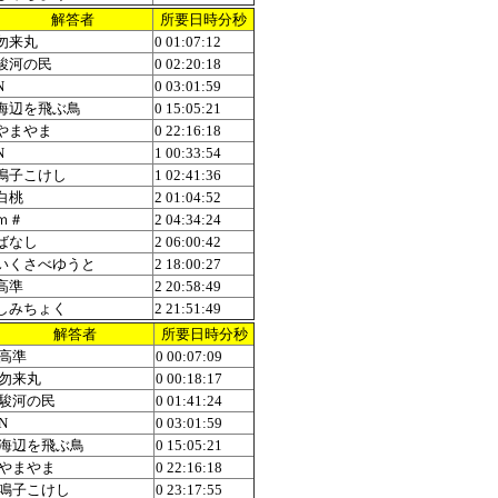
解答者
所要日時分秒
勿来丸
0 01:07:12
駿河の民
0 02:20:18
N
0 03:01:59
海辺を飛ぶ鳥
0 15:05:21
やまやま
0 22:16:18
N
1 00:33:54
鳴子こけし
1 02:41:36
白桃
2 01:04:52
ｍ＃
2 04:34:24
ばなし
2 06:00:42
いくさべゆうと
2 18:00:27
高準
2 20:58:49
しみちょく
2 21:51:49
解答者
所要日時分秒
高準
0 00:07:09
勿来丸
0 00:18:17
駿河の民
0 01:41:24
N
0 03:01:59
海辺を飛ぶ鳥
0 15:05:21
やまやま
0 22:16:18
鳴子こけし
0 23:17:55