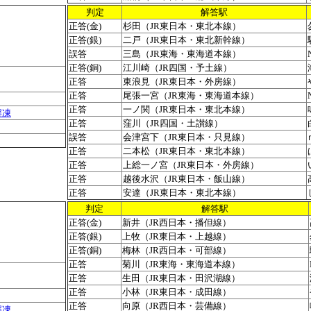
判定
解答駅
正答(金)
杉田（JR東日本・東北本線）
正答(銀)
二戸（JR東日本・東北新幹線）
誤答
三島（JR東海・東海道本線）
正答(銅)
江川崎（JR四国・予土線）
正答
東浪見（JR東日本・外房線）
正答
尾張一宮（JR東海・東海道本線）
正答
一ノ関（JR東日本・東北本線）
解凍
正答
窪川（JR四国・土讃線）
誤答
会津宮下（JR東日本・只見線）
正答
二本松（JR東日本・東北本線）
正答
上総一ノ宮（JR東日本・外房線）
正答
越後水沢（JR東日本・飯山線）
正答
安達（JR東日本・東北本線）
判定
解答駅
正答(金)
新井（JR西日本・播但線）
正答(銀)
上牧（JR東日本・上越線）
正答(銅)
梅林（JR西日本・可部線）
正答
菊川（JR東海・東海道本線）
正答
生田（JR東日本・田沢湖線）
正答
小林（JR東日本・成田線）
正答
向原（JR西日本・芸備線）
解凍