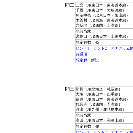
問二
二宮（JR東日本・東海道本線）
千厩（JR東日本・大船渡線）
魚沼中条（JR東日本・飯山線）
木曽川（JR東海・東海道本線）
六反地（JR四国・土讃線）
非該当駅：
宮島口（JR西日本・山陽本線）
想定解数：45
ヒント1
ヒント2
アナグラム
共通項
想定解・解説
問三
新川（JR北海道・札沼線）
大塚（JR東日本・山手線）
篠原（JR西日本・東海道本線）
観音寺（JR四国・予讃線）
渡瀬（JR九州・鹿児島本線）
非該当駅：
高田（JR西日本・和歌山線）
想定解数：49
ヒント1
ヒント2
アナグラム