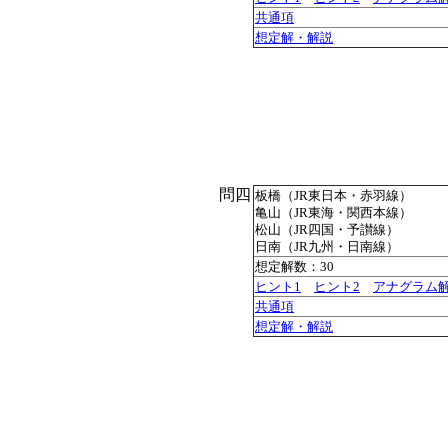
共通項
想定解・解説
問四
板橋（JR東日本・赤羽線）
亀山（JR東海・関西本線）
松山（JR四国・予讃線）
日南（JR九州・日南線）
想定解数：30
ヒント1
ヒント2
アナグラム
共通項
想定解・解説