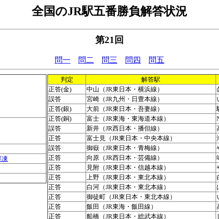
全国のJR駅五番勝負解答状況
第21回
問一
問二
問三
問四
問五
判定
解答駅
正答(金)
中山（JR東日本・横浜線）
誤答
宮崎（JR九州・日豊本線）
正答(銀)
大前（JR東日本・吾妻線）
正答(銅)
富士（JR東海・東海道本線）
誤答
新井（JR西日本・播但線）
正答
富士見（JR東日本・中央本線）
誤答
御嶽（JR東日本・青梅線）
正答
向原（JR西日本・芸備線）
解凍
正答
見附（JR東日本・信越本線）
正答
上野（JR東日本・東北本線）
正答
白河（JR東日本・東北本線）
正答
御徒町（JR東日本・東北本線）
正答
飯田（JR東海・飯田線）
正答
船橋（JR東日本・総武本線）