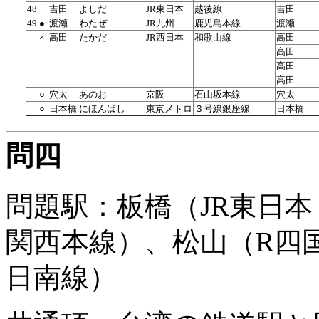
48
吉田
よしだ
JR東日本
越後線
吉田
49
●
渡瀬
わたぜ
JR九州
鹿児島本線
渡瀬
×
高田
たかだ
JR西日本
和歌山線
高田
高田
高田
高田
○
穴太
あのお
京阪
石山坂本線
穴太
○
日本橋
にほんばし
東京メトロ
３号線銀座線
日本橋
問四
問題駅：板橋（JR東日本
関西本線）、松山（R四
日南線）