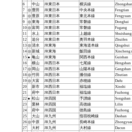
6
中山
JR東日本
横浜線
Zhongsha
7
◎
豊田
JR東日本
中央本線
Fengtian
8
◎
豊原
JR東日本
東北本線
Fengyuan
9
◎
東海
JR東日本
常磐線
Donghai
10
◎
富岡
JR東日本
常磐線
Fugang
11
水上
JR東日本
上越線
Shuishang
12
追分
JR東日本
奥羽本線
Zhuifen
13
◎
清水
JR東海
東海道本線
Qingshui
14
◎
新城
JR東海
飯田線
Xincheng 
15
●
亀山
JR東海
関西本線
Guishan
16
横山
JR西日本
七尾線
Hengshan
17
◎
岡山
JR西日本
山陽本線
Gangshan
18
◎
竹田
JR西日本
播但線
Zhutian
19
◎
大富
JR西日本
赤穂線
Dafu
20
新市
JR西日本
福塩線
Xinshi
21
府中
JR西日本
福塩線
Fuzhong
22
●
松山
JR四国
予讃線
Songshan
23
栗林
JR四国
高徳線
Lilin
24
府中
JR四国
徳島線
Fuzhong
25
大山
JR九州
指宿枕崎線
Dashan
26
◎
中原
JR九州
長崎本線
Zhongyua
27
大村
JR九州
大村線
Dacun