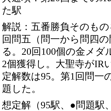
た駅
解説：五番勝負そのもの
回問五（問一から問四の
る。20回100個の金メ
2個獲得し。大聖寺がI
定解数は95。第1回問一
題した。
想定解（95駅、●問題駅