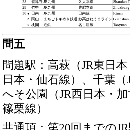
28
善導寺
JR九州
久大本線
Shandao T
29
竹中
JR九州
豊肥本線
Zhuzhong
30
●
日南
JR九州
日南線
Rinan
○
関山
えちごトキめき鉄道
妙高はねうまライン
Guanshan
○
桃園
近鉄
名古屋線
Taoyuan
問五
問題駅：高萩（JR東日本
日本・仙石線）、千葉（
へそ公園（JR西日本・加
篠栗線）
共通項：第20回までのJ