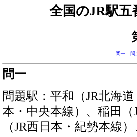
全国のJR駅
問一
問
問一
問題駅：平和（JR北海道
本・中央本線）、稲田（
（JR西日本・紀勢本線）