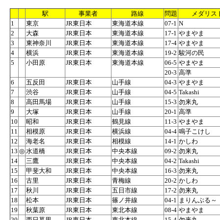
駅
事業者
路線
問題
メダリス
1
東京
JR東日本
東海道本線
07-1
N
2
大森
JR東日本
東海道本線
17-1
やまやま
3
東神奈川
JR東日本
東海道本線
17-4
やまやま
4
横浜
JR東日本
東海道本線
19-2
駿河の民
5
小田原
JR東日本
東海道本線
06-5
やまやま
20-3
高準
6
五反田
JR東日本
山手線
04-3
やまやま
7
渋谷
JR東日本
山手線
04-5
Takashi
8
高田馬場
JR東日本
山手線
15-3
勿来丸
9
大塚
JR東日本
山手線
20-1
高準
10
昭和
JR東日本
鶴見線
11-3
やまやま
11
相模原
JR東日本
横浜線
04-4
鳴子こけし
12
海老名
JR東日本
相模線
14-1
かしわ
13
◎
水道橋
JR東日本
中央本線
09-2
勿来丸
14
三鷹
JR東日本
中央本線
04-2
Takashi
15
甲斐大和
JR東日本
中央本線
16-3
勿来丸
16
古里
JR東日本
青梅線
20-2
かしわ
17
秋川
JR東日本
五日市線
17-2
勿来丸
18
松本
JR東日本
篠ノ井線
04-1
まりんぶる～
19
秋葉原
JR東日本
東北本線
08-4
やまやま
20
西日暮里
JR東日本
東北本線
15-4
勿来丸