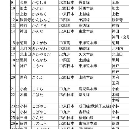
9
金島
かなしま
JR東日本
吾妻線
金島
10
加太
かぶと
JR西日本
関西本線
加太
11
◎
上牧
かみもく
JR東日本
上越線
上牧
12
●
観音寺
かんおんじ
JR四国
予讃線
観音寺
13
神前
かんざき
JR四国
高徳線
神前
14
神田
かんだ
JR東日本
東北本線
神田
神田（交
15
◎
菊川
きくがわ
JR東海
東海道本線
菊川
16
北河内
きたがわち
JR四国
牟岐線
北河内
17
北山田
きたやまだ
JR九州
久大本線
北山田
18
◎
黒川
くろかわ
JR四国
土讃線
黒川
19
神戸
こうべ
JR西日本
東海道本線
神戸
神戸
20
国府
こくふ
JR西日本
山陰本線
国府
国府
21
小倉
こくら
JR九州
鹿児島本線
小倉
22
木幡
こはた
JR西日本
奈良線
木幡
木幡
23
◎
小林
こばやし
JR東日本
成田線(我孫子支線)
小林
24
小林
こばやし
JR九州
吉都線
小林
25
◎
三田
さんだ
JR西日本
福知山線
三田
26
●
篠原
しのはら
JR西日本
東海道本線
篠原