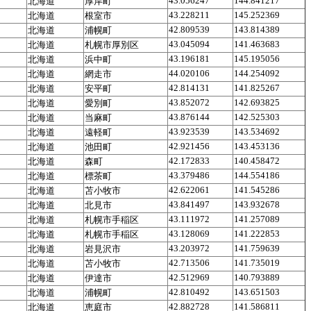
43.056247
144.841217
北海道
厚岸町
43.228211
145.252369
北海道
根室市
42.809539
143.814389
北海道
浦幌町
43.045094
141.463683
北海道
札幌市厚別区
43.196181
145.195056
北海道
浜中町
44.020106
144.254092
北海道
網走市
42.814131
141.825267
北海道
安平町
43.852072
142.693825
北海道
愛別町
43.876144
142.525303
北海道
当麻町
43.923539
143.534692
北海道
遠軽町
42.921456
143.453136
北海道
池田町
42.172833
140.458472
北海道
森町
43.379486
144.554186
北海道
標茶町
42.622061
141.545286
北海道
苫小牧市
43.841497
143.932678
北海道
北見市
43.111972
141.257089
北海道
札幌市手稲区
43.128069
141.222853
北海道
札幌市手稲区
43.203972
141.759639
北海道
岩見沢市
42.713506
141.735019
北海道
苫小牧市
42.512969
140.793889
北海道
伊達市
42.810492
143.651503
北海道
浦幌町
42.882728
141.586811
北海道
恵庭市