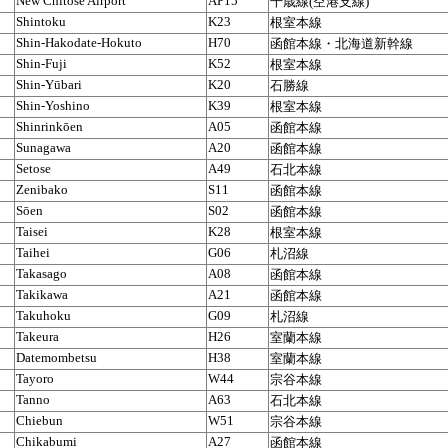
New Chitose Airport
AP15
千歳線(空港支線)
Shintoku
K23
根室本線
Shin-Hakodate-Hokuto
H70
函館本線・北海道新幹線
Shin-Fuji
K52
根室本線
Shin-Yūbari
K20
石勝線
Shin-Yoshino
K39
根室本線
Shinrinkōen
A05
函館本線
Sunagawa
A20
函館本線
Setose
A49
石北本線
Zenibako
S11
函館本線
Sōen
S02
函館本線
Taisei
K28
根室本線
Taihei
G06
札沼線
Takasago
A08
函館本線
Takikawa
A21
函館本線
Takuhoku
G09
札沼線
Takeura
H26
室蘭本線
Datemombetsu
H38
室蘭本線
Tayoro
W44
宗谷本線
Tanno
A63
石北本線
Chiebun
W51
宗谷本線
Chikabumi
A27
函館本線