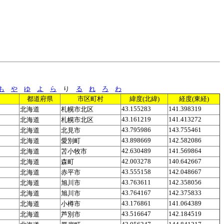
も
や
ゆ
よ
ら
り
る
れ
ろ
わ
都道府県
市区町村
緯度(北緯)
経度(東経)
43.155283
141.398319
北海道
札幌市北区
43.161219
141.413272
北海道
札幌市北区
43.795986
143.755461
北海道
北見市
43.898669
142.582086
北海道
愛別町
42.630489
141.569864
北海道
苫小牧市
42.003278
140.642667
北海道
森町
43.555158
142.048667
北海道
赤平市
43.763611
142.358056
北海道
旭川市
43.764167
142.375833
北海道
旭川市
43.176861
141.064389
北海道
小樽市
43.516647
142.184519
北海道
芦別市