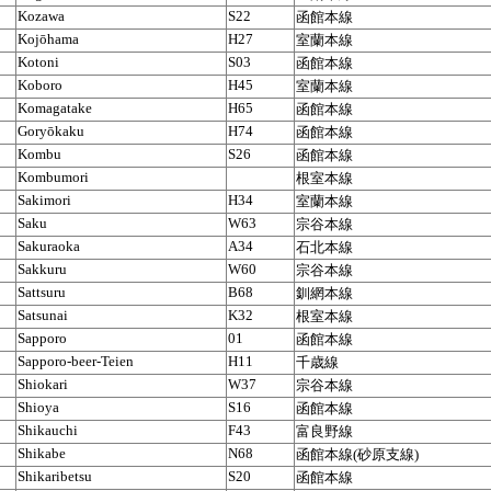
Kozawa
S22
函館本線
Kojōhama
H27
室蘭本線
Kotoni
S03
函館本線
Koboro
H45
室蘭本線
Komagatake
H65
函館本線
Goryōkaku
H74
函館本線
Kombu
S26
函館本線
Kombumori
根室本線
Sakimori
H34
室蘭本線
Saku
W63
宗谷本線
Sakuraoka
A34
石北本線
Sakkuru
W60
宗谷本線
Sattsuru
B68
釧網本線
Satsunai
K32
根室本線
Sapporo
01
函館本線
Sapporo-beer-Teien
H11
千歳線
Shiokari
W37
宗谷本線
Shioya
S16
函館本線
Shikauchi
F43
富良野線
Shikabe
N68
函館本線(砂原支線)
Shikaribetsu
S20
函館本線