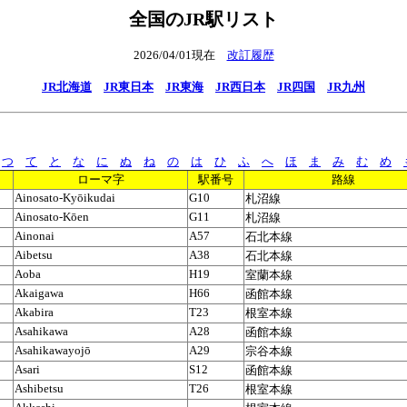
全国のJR駅リスト
2026/04/01現在
改訂履歴
JR北海道
JR東日本
JR東海
JR西日本
JR四国
JR九州
つ
て
と
な
に
ぬ
ね
の
は
ひ
ふ
へ
ほ
ま
み
む
め
ローマ字
駅番号
路線
Ainosato-Kyōikudai
G10
札沼線
Ainosato-Kōen
G11
札沼線
Ainonai
A57
石北本線
Aibetsu
A38
石北本線
Aoba
H19
室蘭本線
Akaigawa
H66
函館本線
Akabira
T23
根室本線
Asahikawa
A28
函館本線
Asahikawayojō
A29
宗谷本線
Asari
S12
函館本線
Ashibetsu
T26
根室本線