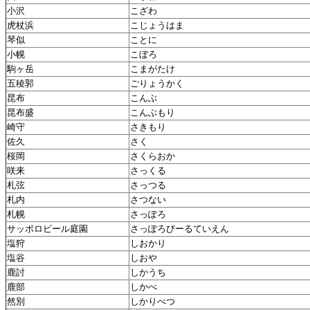
小沢
こざわ
虎杖浜
こじょうはま
琴似
ことに
小幌
こぼろ
駒ヶ岳
こまがたけ
五稜郭
ごりょうかく
昆布
こんぶ
昆布盛
こんぶもり
崎守
さきもり
佐久
さく
桜岡
さくらおか
咲来
さっくる
札弦
さっつる
札内
さつない
札幌
さっぽろ
サッポロビール庭園
さっぽろびーるていえん
塩狩
しおかり
塩谷
しおや
鹿討
しかうち
鹿部
しかべ
然別
しかりべつ