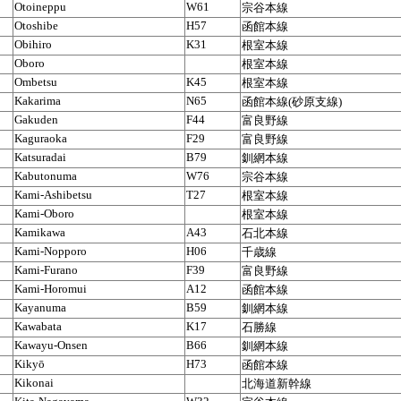
Otoineppu
W61
宗谷本線
Otoshibe
H57
函館本線
Obihiro
K31
根室本線
Oboro
根室本線
Ombetsu
K45
根室本線
Kakarima
N65
函館本線(砂原支線)
Gakuden
F44
富良野線
Kaguraoka
F29
富良野線
Katsuradai
B79
釧網本線
Kabutonuma
W76
宗谷本線
Kami-Ashibetsu
T27
根室本線
Kami-Oboro
根室本線
Kamikawa
A43
石北本線
Kami-Nopporo
H06
千歳線
Kami-Furano
F39
富良野線
Kami-Horomui
A12
函館本線
Kayanuma
B59
釧網本線
Kawabata
K17
石勝線
Kawayu-Onsen
B66
釧網本線
Kikyō
H73
函館本線
Kikonai
北海道新幹線