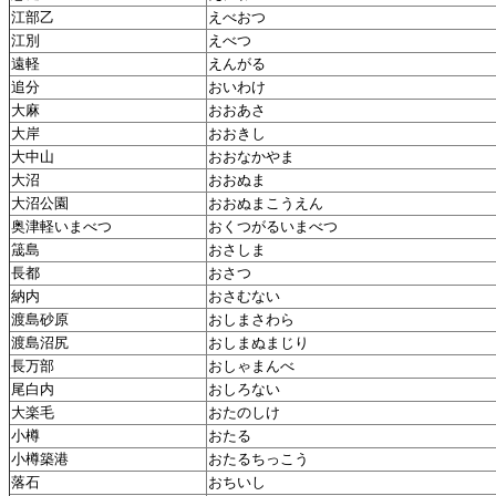
江部乙
えべおつ
江別
えべつ
遠軽
えんがる
追分
おいわけ
大麻
おおあさ
大岸
おおきし
大中山
おおなかやま
大沼
おおぬま
大沼公園
おおぬまこうえん
奥津軽いまべつ
おくつがるいまべつ
筬島
おさしま
長都
おさつ
納内
おさむない
渡島砂原
おしまさわら
渡島沼尻
おしまぬまじり
長万部
おしゃまんべ
尾白内
おしろない
大楽毛
おたのしけ
小樽
おたる
小樽築港
おたるちっこう
落石
おちいし