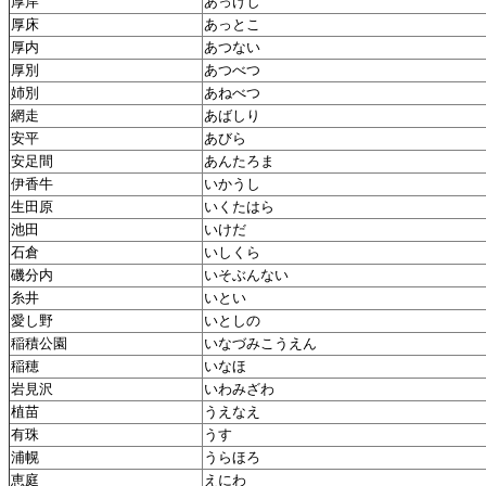
厚岸
あっけし
厚床
あっとこ
厚内
あつない
厚別
あつべつ
姉別
あねべつ
網走
あばしり
安平
あびら
安足間
あんたろま
伊香牛
いかうし
生田原
いくたはら
池田
いけだ
石倉
いしくら
磯分内
いそぶんない
糸井
いとい
愛し野
いとしの
稲積公園
いなづみこうえん
稲穂
いなほ
岩見沢
いわみざわ
植苗
うえなえ
有珠
うす
浦幌
うらほろ
恵庭
えにわ