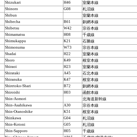
Shizukari
H46
室蘭本線
Shinoro
G08
札沼線
Shibun
室蘭本線
Shibecha
B61
釧網本線
Shibetsu
W42
宗谷本線
Shimamatsu
H08
千歳線
Shimukappu
K21
石勝線
Shimonuma
W73
宗谷本線
Shadai
H22
室蘭本線
Shoro
K49
根室本線
Shiraoi
H23
室蘭本線
Shirataki
A45
石北本線
Shiranuka
K47
根室本線
Shiretoko-Shari
B72
釧網本線
Shiroishi
H03
函館本線
Shin-Aomori
北海道新幹線
Shin-Asahikawa
A30
宗谷本線
Shin-Otanoshike
K51
根室本線
Shinkawa
G04
札沼線
Shin-Kotoni
G05
札沼線
Shin-Sapporo
H05
千歳線