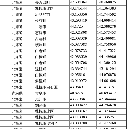
42.584064
140.460025
北海道
長万部町
43.145144
141.364383
北海道
札幌市北区
43.158856
141.744592
北海道
岩見沢市
43.298419
144.608414
北海道
標茶町
44.1725
142.388278
北海道
士別市
42.921808
141.573453
北海道
恵庭市
42.993039
142.400081
北海道
占冠村
45.037083
141.758056
北海道
幌延町
42.578733
141.417522
北海道
白老町
42.983639
144.149986
北海道
白糠町
42.554708
141.360125
北海道
白老町
43.884744
143.181294
北海道
遠軽町
42.956161
144.076878
北海道
白糠町
43.910972
144.661608
北海道
斜里町
43.054917
141.41375
北海道
札幌市白石区
40.8275
140.693472
青森県
青森市
43.779861
142.384444
北海道
旭川市
43.009422
144.294678
北海道
釧路市
43.098167
141.323444
北海道
札幌市北区
43.113083
141.33525
北海道
札幌市北区
43.038789
141.472469
北海道
札幌市厚別区