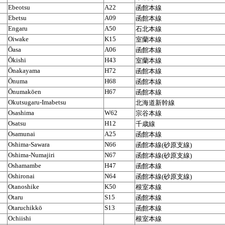
Ebeotsu
A22
函館本線
Ebetsu
A09
函館本線
Engaru
A50
石北本線
Oiwake
K15
室蘭本線
Ōasa
A06
函館本線
Ōkishi
H43
室蘭本線
Ōnakayama
H72
函館本線
Ōnuma
H68
函館本線
Ōnumakōen
H67
函館本線
Okutsugaru-Imabetsu
北海道新幹線
Osashima
W62
宗谷本線
Osatsu
H12
千歳線
Osamunai
A25
函館本線
Oshima-Sawara
N66
函館本線(砂原支線)
Oshima-Numajiri
N67
函館本線(砂原支線)
Oshamambe
H47
函館本線
Oshironai
N64
函館本線(砂原支線)
Otanoshike
K50
根室本線
Otaru
S15
函館本線
Otaruchikkō
S13
函館本線
Ochiishi
根室本線