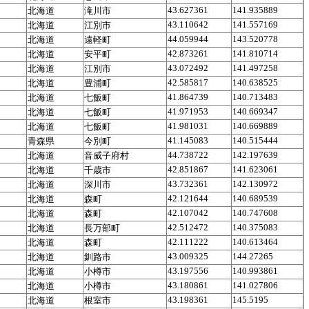
43.627361
141.935889
北海道
滝川市
43.110642
141.557169
北海道
江別市
44.059944
143.520778
北海道
遠軽町
42.873261
141.810714
北海道
安平町
43.072492
141.497258
北海道
江別市
42.585817
140.638525
北海道
豊浦町
41.864739
140.713483
北海道
七飯町
41.971953
140.669347
北海道
七飯町
41.981031
140.669889
北海道
七飯町
41.145083
140.515444
青森県
今別町
44.738722
142.197639
北海道
音威子府村
42.851867
141.623061
北海道
千歳市
43.732361
142.130972
北海道
深川市
42.121644
140.689539
北海道
森町
42.107042
140.747608
北海道
森町
42.512472
140.375083
北海道
長万部町
42.111222
140.613464
北海道
森町
43.009325
144.27265
北海道
釧路市
43.197556
140.993861
北海道
小樽市
43.180861
141.027806
北海道
小樽市
43.198361
145.5195
北海道
根室市