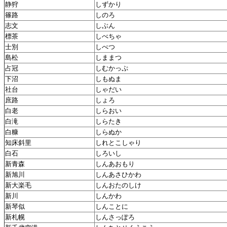
静狩
しずかり
篠路
しのろ
志文
しぶん
標茶
しべちゃ
士別
しべつ
島松
しままつ
占冠
しむかっぷ
下沼
しもぬま
社台
しゃだい
庶路
しょろ
白老
しらおい
白滝
しらたき
白糠
しらぬか
知床斜里
しれとこしゃり
白石
しろいし
新青森
しんあおもり
新旭川
しんあさひかわ
新大楽毛
しんおたのしけ
新川
しんかわ
新琴似
しんことに
新札幌
しんさっぽろ