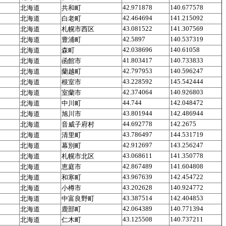
42.971878
140.677578
北海道
共和町
42.464694
141.215092
北海道
白老町
43.081522
141.307569
北海道
札幌市西区
42.5897
140.537319
北海道
豊浦町
42.038696
140.61058
北海道
森町
41.803417
140.733833
北海道
函館市
42.797953
140.596247
北海道
蘭越町
43.228592
145.542444
北海道
根室市
42.374064
140.926803
北海道
室蘭市
44.744
142.048472
北海道
中川町
43.801944
142.486944
北海道
旭川市
44.692778
142.2675
北海道
音威子府村
43.786497
144.531719
北海道
清里町
42.912697
143.256247
北海道
幕別町
43.068611
141.350778
北海道
札幌市北区
42.867489
141.604808
北海道
恵庭市
43.967639
142.454722
北海道
和寒町
43.202628
140.924772
北海道
小樽市
43.387514
142.404853
北海道
中富良野町
42.064389
140.771394
北海道
鹿部町
43.125508
140.737211
北海道
仁木町