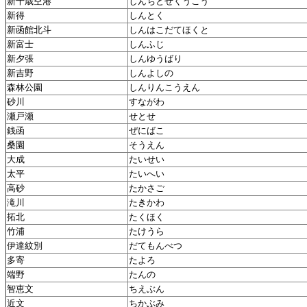
新千歳空港
しんちとせくうこう
新得
しんとく
新函館北斗
しんはこだてほくと
新富士
しんふじ
新夕張
しんゆうばり
新吉野
しんよしの
森林公園
しんりんこうえん
砂川
すながわ
瀬戸瀬
せとせ
銭函
ぜにばこ
桑園
そうえん
大成
たいせい
太平
たいへい
高砂
たかさご
滝川
たきかわ
拓北
たくほく
竹浦
たけうら
伊達紋別
だてもんべつ
多寄
たよろ
端野
たんの
智恵文
ちえぶん
近文
ちかぶみ