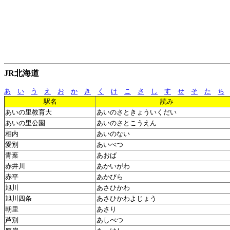
JR北海道
あ
い
う
え
お
か
き
く
け
こ
さ
し
す
せ
そ
た
ち
駅名
読み
あいの里教育大
あいのさときょういくだい
あいの里公園
あいのさとこうえん
相内
あいのない
愛別
あいべつ
青葉
あおば
赤井川
あかいがわ
赤平
あかびら
旭川
あさひかわ
旭川四条
あさひかわよじょう
朝里
あさり
芦別
あしべつ