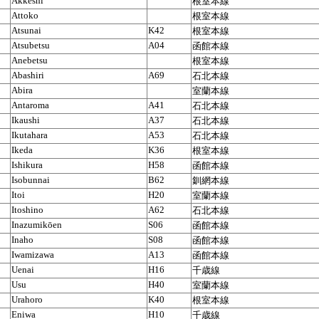
Akkeshi
根室本線
Attoko
根室本線
Atsunai
K42
根室本線
Atsubetsu
A04
函館本線
Anebetsu
根室本線
Abashiri
A69
石北本線
Abira
室蘭本線
Antaroma
A41
石北本線
Ikaushi
A37
石北本線
Ikutahara
A53
石北本線
Ikeda
K36
根室本線
Ishikura
H58
函館本線
Isobunnai
B62
釧網本線
Itoi
H20
室蘭本線
Itoshino
A62
石北本線
Inazumikōen
S06
函館本線
Inaho
S08
函館本線
Iwamizawa
A13
函館本線
Uenai
H16
千歳線
Usu
H40
室蘭本線
Urahoro
K40
根室本線
Eniwa
H10
千歳線