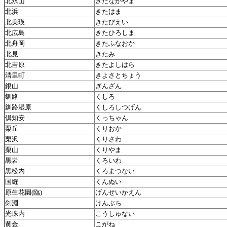
北永山
きたながやま
北浜
きたはま
北美瑛
きたびえい
北広島
きたひろしま
北舟岡
きたふなおか
北見
きたみ
北吉原
きたよしはら
清里町
きよさとちょう
銀山
ぎんざん
釧路
くしろ
釧路湿原
くしろしつげん
倶知安
くっちゃん
栗丘
くりおか
栗沢
くりさわ
栗山
くりやま
黒岩
くろいわ
黒松内
くろまつない
国縫
くんぬい
原生花園(臨)
げんせいかえん
剣淵
けんぶち
光珠内
こうしゅない
黄金
こがね