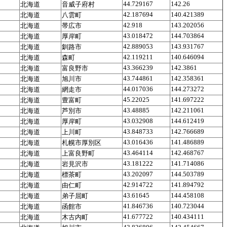
44.729167
142.26
北海道
音威子府村
42.187694
140.421389
北海道
八雲町
42.918
143.202056
北海道
帯広市
43.018472
144.703864
北海道
厚岸町
42.889053
143.931767
北海道
釧路市
42.119211
140.646094
北海道
森町
43.366239
142.3861
北海道
富良野市
43.744861
142.358361
北海道
旭川市
44.017036
144.273272
北海道
網走市
45.22025
141.697222
北海道
豊富町
43.48885
142.211061
北海道
芦別市
43.032908
144.612419
北海道
厚岸町
43.848733
142.766689
北海道
上川町
43.016436
141.486889
北海道
札幌市厚別区
43.464114
142.468767
北海道
上富良野町
43.181222
141.714086
北海道
岩見沢市
43.202097
144.503789
北海道
標茶町
42.914722
141.894792
北海道
由仁町
43.61645
144.458108
北海道
弟子屈町
41.846736
140.723044
北海道
函館市
41.677722
140.434111
北海道
木古内町