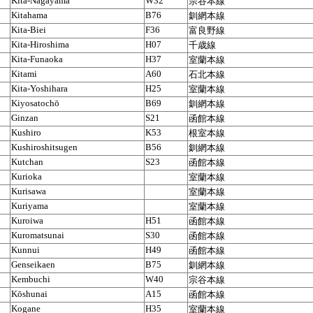
Kita-Nagayama
W32
宗谷本線
Kitahama
B76
釧網本線
Kita-Biei
F36
富良野線
Kita-Hiroshima
H07
千歳線
Kita-Funaoka
H37
室蘭本線
Kitami
A60
石北本線
Kita-Yoshihara
H25
室蘭本線
Kiyosatochō
B69
釧網本線
Ginzan
S21
函館本線
Kushiro
K53
根室本線
Kushiroshitsugen
B56
釧網本線
Kutchan
S23
函館本線
Kurioka
室蘭本線
Kurisawa
室蘭本線
Kuriyama
室蘭本線
Kuroiwa
H51
函館本線
Kuromatsunai
S30
函館本線
Kunnui
H49
函館本線
Genseikaen
B75
釧網本線
Kembuchi
W40
宗谷本線
Kōshunai
A15
函館本線
Kogane
H35
室蘭本線