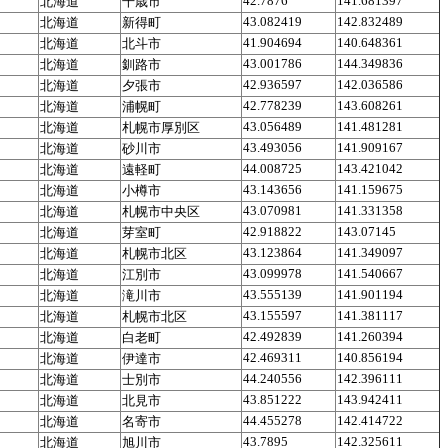
42.7876
141.681397
北海道
千歳市
43.082419
142.832489
北海道
新得町
41.904694
140.648361
北海道
北斗市
43.001786
144.349836
北海道
釧路市
42.936597
142.036586
北海道
夕張市
42.778239
143.608261
北海道
浦幌町
43.056489
141.481281
北海道
札幌市厚別区
43.493056
141.909167
北海道
砂川市
44.008725
143.421042
北海道
遠軽町
43.143656
141.159675
北海道
小樽市
43.070981
141.331358
北海道
札幌市中央区
42.918822
143.07145
北海道
芽室町
43.123864
141.349097
北海道
札幌市北区
43.099978
141.540667
北海道
江別市
43.555139
141.901194
北海道
滝川市
43.155597
141.381117
北海道
札幌市北区
42.492839
141.260394
北海道
白老町
42.469311
140.856194
北海道
伊達市
44.240556
142.396111
北海道
士別市
43.851222
143.942411
北海道
北見市
44.455278
142.414722
北海道
名寄市
43.7895
142.325611
北海道
旭川市