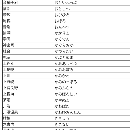
音威子府
おといねっぷ
落部
おとしべ
帯広
おびひろ
尾幌
おぼろ
音別
おんべつ
掛澗
かかりま
学田
がくでん
神楽岡
かぐらおか
桂台
かつらだい
兜沼
かぶとぬま
上芦別
かみあしべつ
上尾幌
かみおぼろ
上川
かみかわ
上野幌
かみのっぽろ
上富良野
かみふらの
上幌向
かみほろむい
茅沼
かやぬま
川端
かわばた
川湯温泉
かわゆおんせん
桔梗
ききょう
木古内
きこない