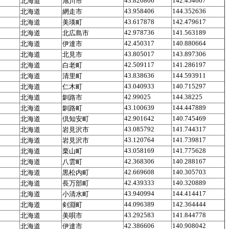
43.826806
142.454667
北海道
旭川市
43.958406
144.352636
北海道
網走市
43.617878
142.479617
北海道
美瑛町
42.978736
141.563189
北海道
北広島市
42.450317
140.880664
北海道
伊達市
43.805017
143.897306
北海道
北見市
42.509117
141.286197
北海道
白老町
43.838636
144.593911
北海道
清里町
43.040933
140.715297
北海道
仁木町
42.99025
144.38225
北海道
釧路市
43.100639
144.447889
北海道
釧路町
42.901642
140.745469
北海道
倶知安町
43.085792
141.744317
北海道
岩見沢市
43.120764
141.739817
北海道
岩見沢市
43.058169
141.775628
北海道
栗山町
42.368306
140.288167
北海道
八雲町
42.669608
140.305703
北海道
黒松内町
42.439333
140.320889
北海道
長万部町
43.940994
144.414417
北海道
小清水町
44.096389
142.364444
北海道
剣淵町
43.292583
141.844778
北海道
美唄市
42.386606
140.908042
北海道
伊達市