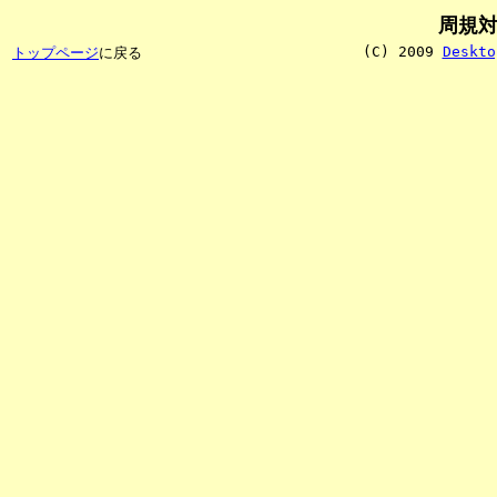
周規
(C) 2009
Deskto
トップページ
に戻る