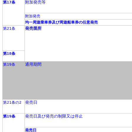
附加発売等
第17条
附加発売
均一周遊乗車券及び周遊船車券の任意発売
発売箇所
第21条
第18条
通用期間
第19条
発売日
第21条の2
発売日及び発売の制限又は停止
第19条
発売日