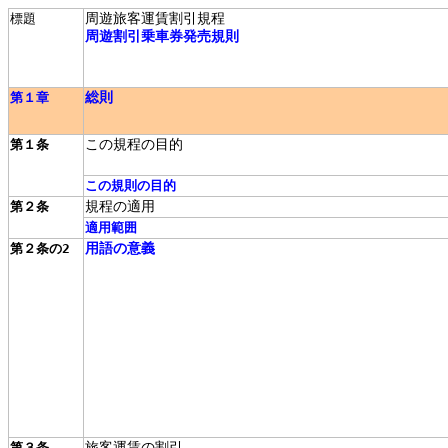
周遊旅客運賃割引規程
標題
周遊割引乗車券発売規則
総則
第１章
この規程の目的
第１条
この規則の目的
規程の適用
第２条
適用範囲
用語の意義
第２条の2
旅客運賃の割引
第３条