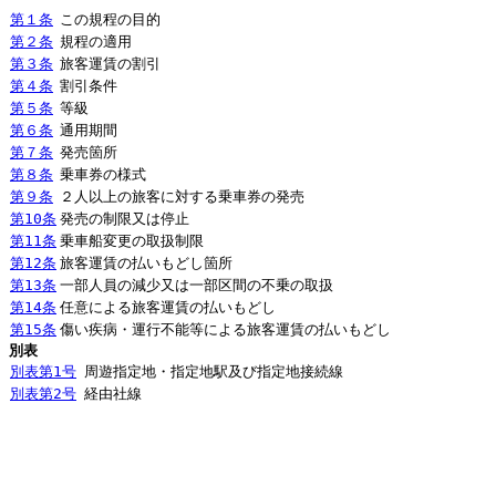
第１条
この規程の目的
第２条
規程の適用
第３条
旅客運賃の割引
第４条
割引条件
第５条
等級
第６条
通用期間
第７条
発売箇所
第８条
乗車券の様式
第９条
２人以上の旅客に対する乗車券の発売
第10条
発売の制限又は停止
第11条
乗車船変更の取扱制限
第12条
旅客運賃の払いもどし箇所
第13条
一部人員の減少又は一部区間の不乗の取扱
第14条
任意による旅客運賃の払いもどし
第15条
傷い疾病・運行不能等による旅客運賃の払いもどし
別表
別表第1号
周遊指定地・指定地駅及び指定地接続線
別表第2号
経由社線