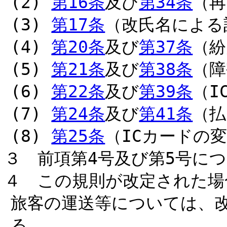
(2)
第16条
及び
第34条
（再
(3)
第17条
（改氏名による
(4)
第20条
及び
第37条
（紛
(5)
第21条
及び
第38条
（障
(6)
第22条
及び
第39条
（I
(7)
第24条
及び
第41条
（払
(8)
第25条
（ICカードの
３ 前項第4号及び第5号に
４ この規則が改定された場
旅客の運送等については、
る。