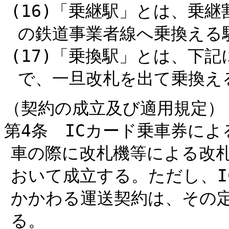
(16)「乗継駅」とは、乗
の鉄道事業者線へ乗換える
(17)「乗換駅」とは、下
で、一旦改札を出て乗換え
（契約の成立及び適用規定）
第4条 ICカード乗車券に
車の際に改札機等による改
おいて成立する。ただし、I
かかわる運送契約は、その
る。