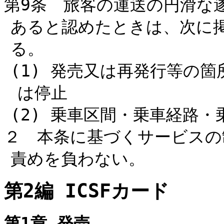
第9条 旅客の運送の円滑な
あると認めたときは、次に
る。
(1) 発売又は再発行等の
は停止
(2) 乗車区間・乗車経路
２ 本条に基づくサービスの
責めを負わない。
第2編 ICSFカード
第1章 発売