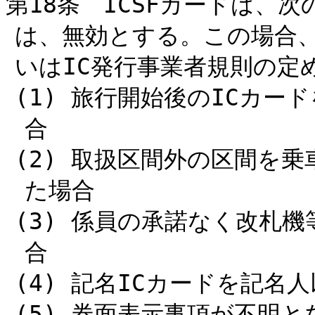
第18条 ICSFカードは、
は、無効とする。この場合、
いはIC発行事業者規則の定
(1) 旅行開始後のICカ
合
(2) 取扱区間外の区間を
た場合
(3) 係員の承諾なく改札
合
(4) 記名ICカードを記名
(5) 券面表示事項が不明