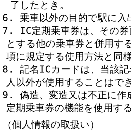
了したとき。
6. 乗車以外の目的で駅に
7. IC定期乗車券は、その
とする他の乗車券と併用す
項に規定する使用方法と同
8. 記名ICカードは、当該
人以外が使用することはで
9. 偽造、変造又は不正に作
定期乗車券の機能を使用す
（個人情報の取扱い）