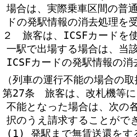
場合は、実際乗車区間の普通
ドの発駅情報の消去処理を
２ 旅客は、ICSFカード
一駅で出場する場合は、当
ICSFカードの発駅情報の
（列車の運行不能の場合の取
第27条 旅客は、改札機等
不能となった場合は、次の
択のうえ請求することがで
(1) 発駅まで無賃送還をす