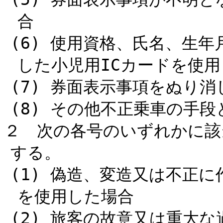
合
(6) 使用資格、氏名、生
した小児用ICカードを使
(7) 券面表示事項をぬり
(8) その他不正乗車の手
２ 次の各号のいずれかに該
する。
(1) 偽造、変造又は不正に
を使用した場合
(2) 旅客の故意又は重大な