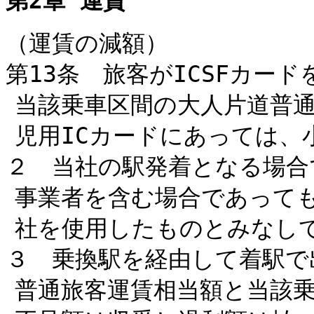
第2章 運賃
（運賃の減額）
第13条 旅客がICSFカー
当該乗車区間の大人片道普
児用ICカードにあっては、
２ 当社の駅発着となる場合
事業者を含む場合であって
社を使用したものとみなし
３ 乗換駅を経由して着駅で
普通旅客運賃相当額と当該