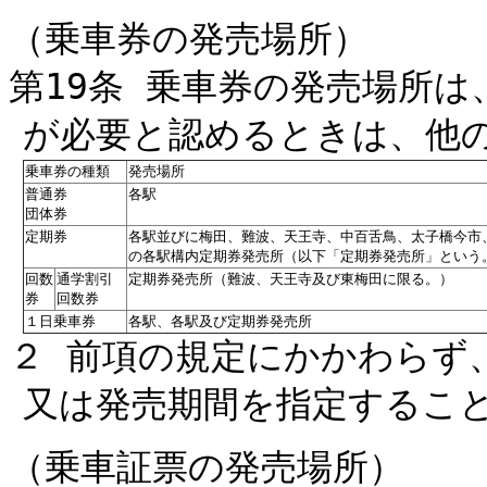
（乗車券の発売場所）
第19条 乗車券の発売場所
が必要と認めるときは、他
乗車券の種類
発売場所
普通券
各駅
団体券
定期券
各駅並びに梅田、難波、天王寺、中百舌鳥、太子橋今市
の各駅構内定期券発売所（以下「定期券発売所」という
回数
通学割引
定期券発売所（難波、天王寺及び東梅田に限る。）
券
回数券
１日乗車券
各駅、各駅及び定期券発売所
２ 前項の規定にかかわらず
又は発売期間を指定するこ
（乗車証票の発売場所）