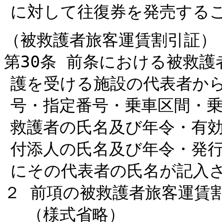
に対して往復券を発売する
（被救護者旅客運賃割引証）
第30条 前条における被救
護を受ける施設の代表者か
号・指定番号・乗車区間・
救護者の氏名及び年令・有
付添人の氏名及び年令・発
にその代表者の氏名が記入
２ 前項の被救護者旅客運賃
（様式省略）