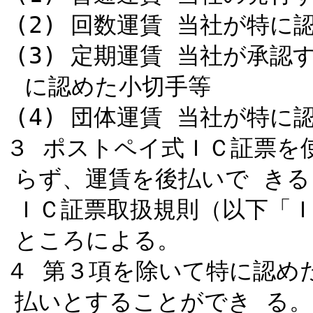
(2) 回数運賃 当社が特に
(3) 定期運賃 当社が承
に認めた小切手等
(4) 団体運賃 当社が特に
３ ポストペイ式ＩＣ証票を
らず、運賃を後払いで き
ＩＣ証票取扱規則（以下「
ところによる。
４ 第３項を除いて特に認め
払いとすることができ る。