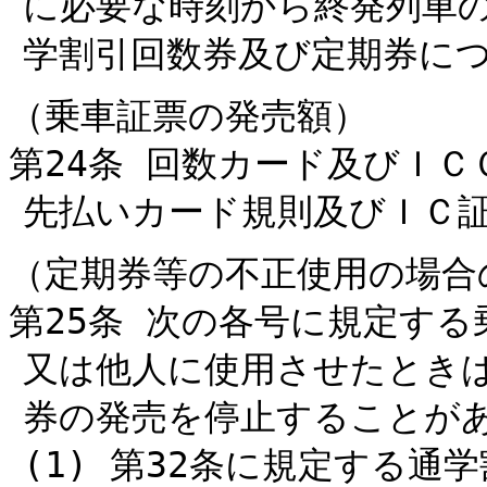
に必要な時刻から終発列車
学割引回数券及び定期券に
（乗車証票の発売額）
第24条 回数カード及びＩ
先払いカード規則及びＩＣ
（定期券等の不正使用の場合
第25条 次の各号に規定す
又は他人に使用させたとき
券の発売を停止することが
(1) 第32条に規定する通