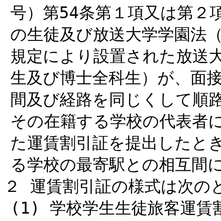
号）第54条第１項又は第２
の生徒及び放送大学学園法（
規定により設置された放送
生及び博士全科生）が、面
間及び経路を同じくして順
その在籍する学校の代表者
た運賃割引証を提出したと
る学校の最寄駅との相互間
２ 運賃割引証の様式は次の
(1) 学校学生生徒旅客運賃