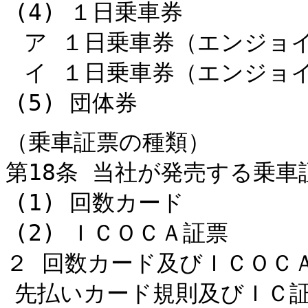
(4) １日乗車券
ア １日乗車券（エンジョ
イ １日乗車券（エンジョ
(5) 団体券
（乗車証票の種類）
第18条 当社が発売する乗
(1) 回数カード
(2) ＩＣＯＣＡ証票
２ 回数カード及びＩＣＯＣ
先払いカード規則及びＩＣ