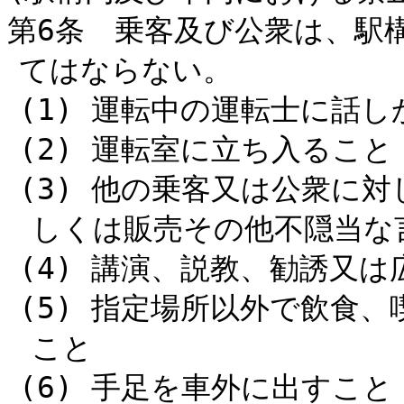
第6条 乗客及び公衆は、駅
てはならない。
(1) 運転中の運転士に話
(2) 運転室に立ち入ること
(3) 他の乗客又は公衆に
しくは販売その他不隠当な
(4) 講演、説教、勧誘又
(5) 指定場所以外で飲食
こと
(6) 手足を車外に出すこと