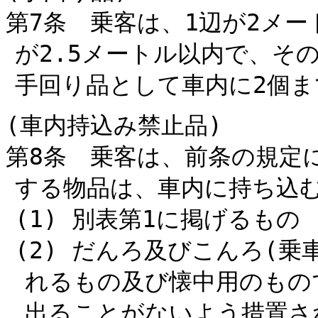
第7条 乗客は、1辺が2メ
が2.5メートル以内で、そ
手回り品として車内に2個
(車内持込み禁止品)
第8条 乗客は、前条の規定
する物品は、車内に持ち込
(1) 別表第1に掲げるもの
(2) だんろ及びこんろ(
れるもの及び懐中用のもの
出ることがないよう措置さ