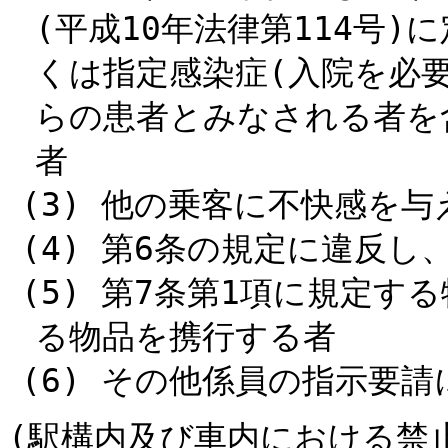
(平成10年法律第114号
くは指定感染症(入院を必
らの患者とみなされる者を
者
(3) 他の乗客に不快感を
(4) 第6条の規定に違反
(5) 第7条第1項に規定す
る物品を携行する者
(6) その他係員の指示要
(駅構内及び車内における禁