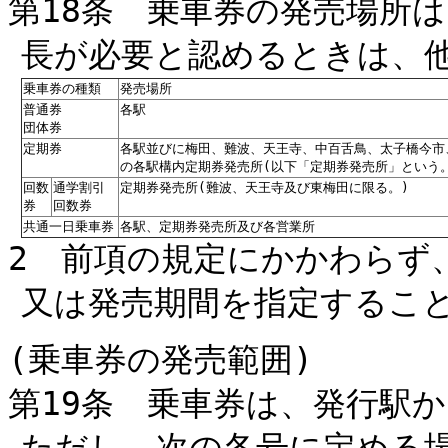
第18条 乗車券の発売場所
長が必要と認めるときは、
乗車券の種類
発売場所
普通券
各駅
団体券
定期券
各駅並びに梅田、難波、天王寺、中百舌鳥、太子橋今市
の各駅構内定期券発売所(以下「定期券発売所」という
回数
通学割引
定期券発売所(難波、天王寺及び東梅田に限る。)
券
回数券
共通一日乗車券
各駅、定期券発売所及び各営業所
2 前項の規定にかかわらず
又は発売期間を指定するこ
(乗車券の発売範囲)
第19条 乗車券は、発行駅