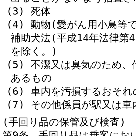
(3) 死体
(4) 動物(愛がん用小鳥
補助犬法(平成14年法律第
を除く。)
(5) 不潔又は臭気のため
あるもの
(6) 車内を汚損するおそ
(7) その他係員が駅又は
(手回り品の保管及び検査)
第9条 手回り品は乗客にお