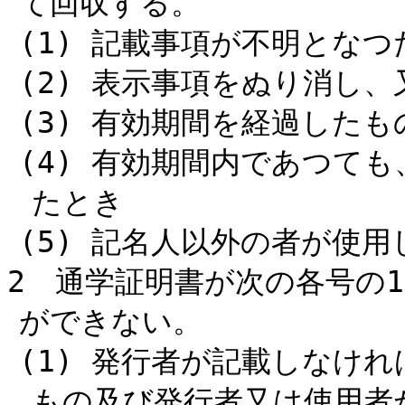
て回収する。
(1) 記載事項が不明とな
(2) 表示事項をぬり消し
(3) 有効期間を経過した
(4) 有効期間内であつて
たとき
(5) 記名人以外の者が使用
2 通学証明書が次の各号の
ができない。
(1) 発行者が記載しなけ
もの及び発行者又は使用者