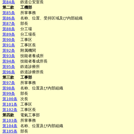
第84条
鉄道公安室長
第二款
工機部
第85条
所掌事務
第86条
名称、位置、受持区域及び内部組織
第87条
部長
第88条
分工場
第89条
分工場長
第90条
工事区
第91条
工事区長
第92条
附属機関
第93条
技能者養成所
第94条
技能者養成所長
第95条
鉄道診療所
第96条
鉄道診療所長
第三款
工事部
第97条
所掌事務
第98条
名称、位置及び内部組織
第99条
部長
第100条
次長
第101条
工事区
第102条
工事区長
第四款
電氣工事部
第103条
所掌事務
第104条
名称、位置及び内部組織
第105条
部長