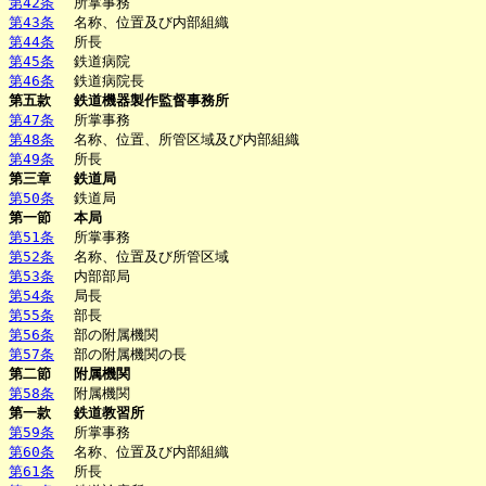
第42条
所掌事務
第43条
名称、位置及び内部組織
第44条
所長
第45条
鉄道病院
第46条
鉄道病院長
第五款
鉄道機器製作監督事務所
第47条
所掌事務
第48条
名称、位置、所管区域及び内部組織
第49条
所長
第三章
鉄道局
第50条
鉄道局
第一節
本局
第51条
所掌事務
第52条
名称、位置及び所管区域
第53条
内部部局
第54条
局長
第55条
部長
第56条
部の附属機関
第57条
部の附属機関の長
第二節
附属機関
第58条
附属機関
第一款
鉄道教習所
第59条
所掌事務
第60条
名称、位置及び内部組織
第61条
所長