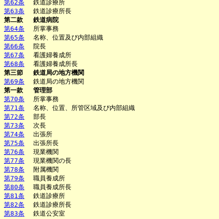
第62条
鉄道診療所
第63条
鉄道診療所長
第二款
鉄道病院
第64条
所掌事務
第65条
名称、位置及び内部組織
第66条
院長
第67条
看護婦養成所
第68条
看護婦養成所長
第三節
鉄道局の地方機関
第69条
鉄道局の地方機関
第一款
管理部
第70条
所掌事務
第71条
名称、位置、所管区域及び内部組織
第72条
部長
第73条
次長
第74条
出張所
第75条
出張所長
第76条
現業機関
第77条
現業機関の長
第78条
附属機関
第79条
職員養成所
第80条
職員養成所長
第81条
鉄道診療所
第82条
鉄道診療所長
第83条
鉄道公安室