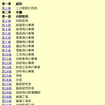
第一章
総則
第１条
この規程の目的
第二章
本廳
第一節
内部部局
第２条
内部部局
第３条
総裁室の事務
第４条
経理局の事務
第５条
職員局の事務
第６条
業務局の事務
第７条
運轉局の事務
第８条
施設局の事務
第９条
電氣局の事務
第10条
工作局の事務
第11条
自動車局の事務
第12条
資材局の事務
第13条
鉄道公安局の事務
第14条
渉外局の事務
第15条
局長
第16条
次長
第17条
義肢研究所
第18条
義肢研究所長
第19条
資材局の附属機関
第20条
被服工場
第21条
被服工場長