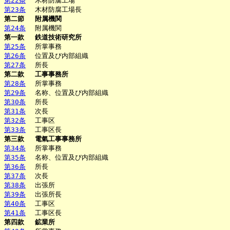
第22条
木材防腐工場
第23条
木材防腐工場長
第二節
附属機関
第24条
附属機関
第一款
鉄道技術研究所
第25条
所掌事務
第26条
位置及び内部組織
第27条
所長
第二款
工事事務所
第28条
所掌事務
第29条
名称、位置及び内部組織
第30条
所長
第31条
次長
第32条
工事区
第33条
工事区長
第三款
電氣工事事務所
第34条
所掌事務
第35条
名称、位置及び内部組織
第36条
所長
第37条
次長
第38条
出張所
第39条
出張所長
第40条
工事区
第41条
工事区長
第四款
鉱業所