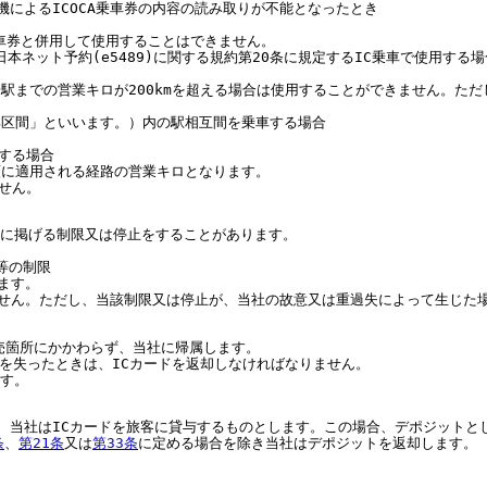
札機によるICOCA乗車券の内容の読み取りが不能となったとき
車券と併用して使用することはできません。
西日本ネット予約(e5489)に関する規約第20条に規定するIC乗車で使用す
駅までの営業キロが200kmを超える場合は使用することができません。ただ
近郊区間」といいます。）内の駅相互間を乗車する場合
する場合
額に適用される経路の営業キロとなります。
ません。
次に掲げる制限又は停止をすることがあります。
等の制限
ます。
せん。ただし、当該制限又は停止が、当社の故意又は重過失によって生じた
の発売箇所にかかわらず、当社に帰属します。
資格を失ったときは、ICカードを返却しなければなりません。
ます。
り、当社はICカードを旅客に貸与するものとします。この場合、デポジットとし
条
、
第21条
又は
第33条
に定める場合を除き当社はデポジットを返却します。