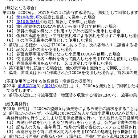
（無効となる場合）
第21条 ICOCAは、次の各号の１に該当する場合は、無効として回収し
(1)
第10条第5項
の規定に違反して乗車した場合
(2)
第10条第6項
の規定に違反して乗車した場合
(3) 旅行開始後のICOCAを他人から譲り受けて使用した場合
(4) 係員の承諾を得ないで利用エリア外の区間を乗車した場合
(5) 係員の承諾を得ないで自動改札機による改札を受けずに乗車した場
(6) その他不正乗車の手段として使用した場合
２ 前項によるほか、小児用ICOCAにあっては、次の各号の１に該当する
(1) 記名人以外の者が使用した場合
(2) 券面表示事項が不明となった小児用ICOCAを使用した場合
(3) 使用資格・氏名・年齢を偽って購入した小児用ICOCAを使用した場
(4) 券面表示事項をぬり消し、又は改変して使用した場合
３ 第1項第1号に該当する場合は、他の乗車券も無効として回収します。
４ 偽造、変造又は不正に作成されたICOCAを使用した場合は、前各項の
（不正使用等に対する旅客運賃・増運賃の収受等）
第22条
前条第1項
又は
第2項
の規定により、ICOCAを無効として回収した
て収受します。
２ 前項の規定により旅客運賃・増運賃を収受する場合において、旅客の乗
（紛失再発行）
第23条 旅客は、ICOCAの盗難又は紛失等による再発行の請求をすること
２ 前項にかかわらず、小児用ICOCAの記名人が当該小児用ICOCAを紛
再発行登録を行うことにより使用停止措置を行い、その翌日の窓口営業時
(1) 再発行登録を行うとき及び再発行を行うときは、公的証明書等の提
(2) 記名人の氏名、生年月日、性別の情報が当社のシステムに登録され
(3) 再発行を行う前に取扱区間内の小児用ICOCAの処理を行う機器に
３ 前項により再発行の取扱いを行う場合は、再発行する小児用ICOCA１枚