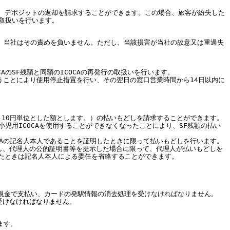
して、デポジットの返却を請求することができます。この場合、旅客が紛失した
の取扱いを行います。
ては、当社はその責めを負いません。ただし、当該損害が当社の故意又は重過失
AのSF残額と同額のICOCAの再発行の取扱いを行います。
行うことにより使用停止措置を行い、その翌日の窓口営業時間から14日以内に
上げ、10円単位とした額とします。）の払いもどしを請求することができます。
、小児用ICOCAを使用することができなくなったことにより、SF残額の払い
CAの記名人本人であることを証明したときに限って払いもどしを行います。
出し、代理人の公的証明書等を提示した場合に限って、代理人が払いもどしを
たときは記名人本人による委任を省略することができます。
を現金で支払い、カードの発駅情報の消去処理を受けなければなりません。
受けなければなりません。
ます。