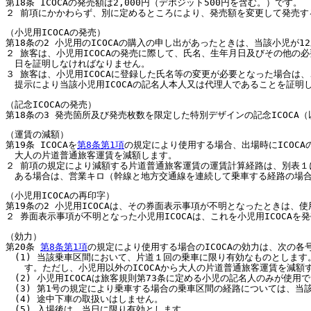
第18条 ICOCAの発売額は2,000円（デポジット500円を含む。）です。
２ 前項にかかわらず、別に定めるところにより、発売額を変更して発売す
（小児用ICOCAの発売）
第18条の2 小児用のICOCAの購入の申し出があったときは、当該小児が
２ 旅客は、小児用ICOCAの発売に際して、氏名、生年月日及びその他の
日を証明しなければなりません。
３ 旅客は、小児用ICOCAに登録した氏名等の変更が必要となった場合は
提示により当該小児用ICOCAの記名人本人又は代理人であることを証明
（記念ICOCAの発売）
第18条の3 発売箇所及び発売枚数を限定した特別デザインの記念ICOCA
（運賃の減額）
第19条 ICOCAを
第8条第1項
の規定により使用する場合、出場時にICOCA
大人の片道普通旅客運賃を減額します。
２ 前項の規定により減額する片道普通旅客運賃の運賃計算経路は、別表
ある場合は、営業キロ（幹線と地方交通線を連続して乗車する経路の場
（小児用ICOCAの再印字）
第19条の2 小児用ICOCAは、その券面表示事項が不明となったときは、
２ 券面表示事項が不明となった小児用ICOCAは、これを小児用ICOC
（効力）
第20条
第8条第1項
の規定により使用する場合のICOCAの効力は、次の各
(1) 当該乗車区間において、片道１回の乗車に限り有効なものとします
す。ただし、小児用以外のICOCAから大人の片道普通旅客運賃を減
(2) 小児用ICOCAは旅客規則第73条に定める小児の記名人のみが使用
(3) 第1号の規定により乗車する場合の乗車区間の経路については、
(4) 途中下車の取扱いはしません。
(5) 入場後は、当日に限り有効とします。