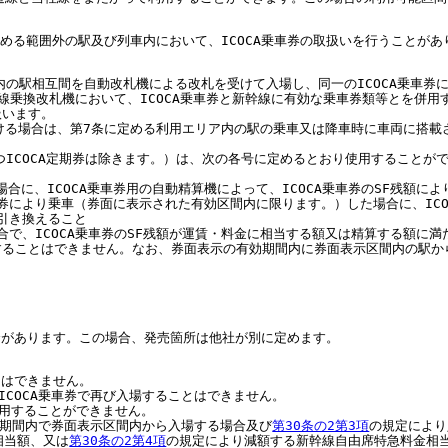
める範囲外の駅及び列車内において、ICOCA乗車券の取扱いを行うことがあ
内の駅相互間を自動改札機による改札を受けて入場し、同一のICOCA乗車券
線乗換改札機において、ICOCA乗車券と新幹線に有効な乗車券類等とを併
扱います。
ける場合は、第7条に定める利用エリア内の駅の乗車又は降車時に車両に搭載
つICOCA定期券は除きます。）は、次の各号に定めるとおり使用することが
合に、ICOCA乗車券用の自動精算機によって、ICOCA乗車券のSF残額に
期券により乗車（券面に表示された有効区間内に限ります。）した場合に、ICO
と引き換えること
る場合で、ICOCA乗車券のSF残額が運賃・料金に相当する額又は精算する額
ることはできません。なお、券面表示の有効期間内に券面表示区間内の駅から
。
場合があります。この場合、発売箇所は他社が別に定めます。
とはできません。
ICOCA乗車券で再び入場することはできません。
使用することができません。
有効期間内で券面表示区間内から入場する場合及び
第30条の2第3項
の規定により
相当額、又は
第30条の2第4項
の規定により減額する新幹線自由席特急料金相