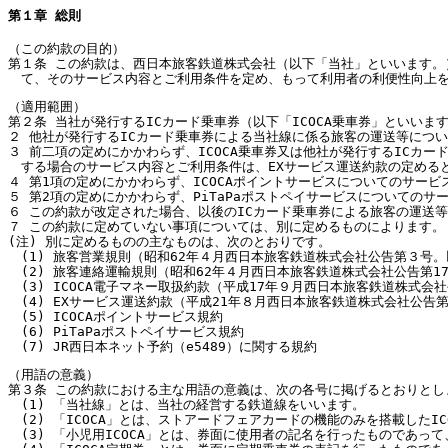
第１章 総則
（この約款の目的）
第１条 この約款は、西日本旅客鉄道株式会社（以下「当社」といいます。
て、そのサービス内容とご利用条件を定め、もって利用者の利便性向上
（適用範囲）
第２条 当社が発行するICカード乗車券（以下「ICOCA乗車券」といい
２ 他社が発行するICカード乗車券による当社線に係る旅客の運送等につ
３ 前二項の定めにかかわらず、ICOCA乗車券又は他社が発行するICカー
する場合のサービス内容とご利用条件は、EXサービス運送約款の定める
４ 第1項の定めにかかわらず、ICOCAポイントサービスについてのサービ
５ 第2項の定めにかかわらず、PiTaPaポストペイサービスについてのサ
６ この約款が改定された場合、以後のICカード乗車券による旅客の運送
７ この約款に定めていない事項については、別に定めるものによります。
(注) 別に定めるものの主なものは、次のとおりです。
(1) 旅客営業規則（昭和62年４月西日本旅客鉄道株式会社公告第３号
(2) 旅客連絡運輸規則（昭和62年４月西日本旅客鉄道株式会社公告第
(3) ICOCA電子マネー取扱約款（平成17年９月西日本旅客鉄道株式
(4) EXサービス運送約款（平成21年８月西日本旅客鉄道株式会社公告第
(5) ICOCAポイントサービス規約
(6) PiTaPaポストペイサービス規約
(7) JR西日本ネット予約（e5489）に関する規約
（用語の意義）
第３条 この約款における主な用語の意義は、次の各号に掲げるとおりとし
(1) 「当社線」とは、当社の経営する鉄道線をいいます。
(2) 「ICOCA」とは、ストアードフェアカードの機能のみを搭載したI
(3) 「小児用ICOCA」とは、券面に使用者の記名を行ったものであっ