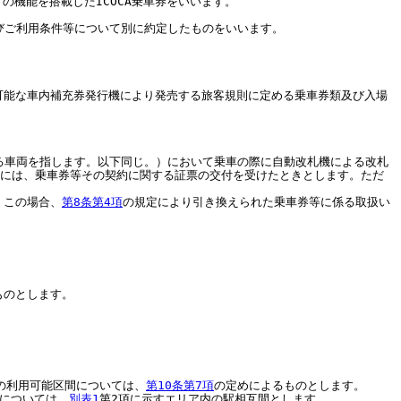
の機能を搭載したICOCA乗車券をいいます。
容及びご利用条件等について別に約定したものをいいます。
理が可能な車内補充券発行機により発売する旅客規則に定める乗車券類及び入場
する車両を指します。以下同じ。）において乗車の際に自動改札機による改札
合には、乗車券等その契約に関する証票の交付を受けたときとします。ただ
。この場合、
第8条第4項
の規定により引き換えられた乗車券等に係る取扱い
ものとします。
の利用可能区間については、
第10条第7項
の定めによるものとします。
については、
別表1
第2項に示すエリア内の駅相互間とします。