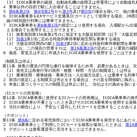
(3) ICOCA乗車券の破損、自動改札機の故障又は停電等により自動改
４ 乗車以外の目的で駅に入出場することはできません。
５
第8条第2項
、
第4項第2号
から
第3号
及び
第5項
の場合を除いて、他の乗
６ ICOCA乗車券をEXサービス交通系ICカードとして使用する場合、JR
線の特別急行列車には乗車できません。
７ ICOCA乗車券を
第8条第1項
の規定により使用する場合、入場駅から出場
える場合でも使用することができます。
(1) 旅客規則第156条第2号ロに規定する大阪近郊区間（以下「大阪
(2)
別表3
第1項に定める特急列車停車駅相互間を乗車する場合
(3) 大阪近郊区間内の駅と
別表3
第2項に定める特急列車停車駅間を乗車
なお、この場合の営業キロは、
第19条第2項
の定めにより運賃の減
８ 偽造、変造又は不正に作成されたICOCA乗車券を使用することはでき
（制限又は停止）
第11条 旅客の運送の円滑な遂行を確保するため等、必要があるときは、
(1) 発売又は再発行等の箇所・枚数・時間・方法の制限若しくは停止
(2) 乗車区間・乗車経路・乗車方法・入出場方法若しくは乗車する列車
２ 前項の規定による制限又は停止をする場合は、その旨を関係駅に掲示し
３ 本条に基づくサービスの制限又は停止に対し、当社はその責めを負いま
（ICカードの所有権）
第12条 ICOCA乗車券に使用するICカードの所有権は、ICOCA乗車券
２ ICOCA乗車券が不要となったとき及びそのICOCA乗車券を使用する
３ 当社の都合により、予告なく貸与したICカードを交換することがあり
（デポジット）
第13条
第9条
に定める発売箇所においてICOCA乗車券を発売するにあた
２ ICOCA乗車券として利用したICカードを旅客が返却したときは、
第14
３ デポジットは旅客運賃等に充当することはできません。