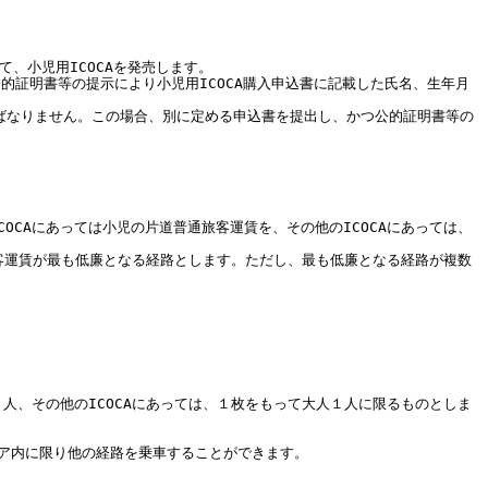
て、小児用ICOCAを発売します。
公的証明書等の提示により小児用ICOCA購入申込書に記載した氏名、生年月
ればなりません。この場合、別に定める申込書を提出し、かつ公的証明書等の
OCAにあっては小児の片道普通旅客運賃を、その他のICOCAにあっては、
客運賃が最も低廉となる経路とします。ただし、最も低廉となる経路が複数
１人、その他のICOCAにあっては、１枚をもって大人１人に限るものとしま
リア内に限り他の経路を乗車することができます。