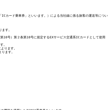
「ICカード乗車券」といいます。）による当社線に係る旅客の運送等につい
ります。
第10号）第２条第10号に規定するEXサービス交通系ICカードとして使用
ます。
によります。
よります。