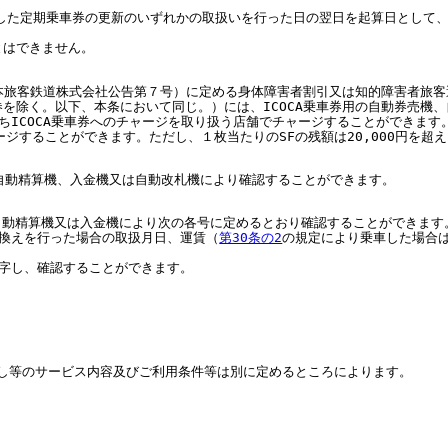
に搭載した定期乗車券の更新のいずれかの取扱いを行った日の翌日を起算日として
とはできません。
西日本旅客鉄道株式会社公告第７号）に定める身体障害者割引又は知的障害者旅
券を除く。以下、本条において同じ。）には、ICOCA乗車券用の自動券売機
うちICOCA乗車券へのチャージを取り扱う店舗でチャージすることができます
ジすることができます。ただし、１枚当たりのSFの残額は20,000円を超
売機、自動精算機、入金機又は自動改札機により確認することができます。
機、自動精算機又は入金機により次の各号に定めるとおり確認することができます
引換えを行った場合の取扱月日、運賃（
第30条の2
の規定により乗車した場合
印字し、確認することができます。
もどし等のサービス内容及びご利用条件等は別に定めるところによります。