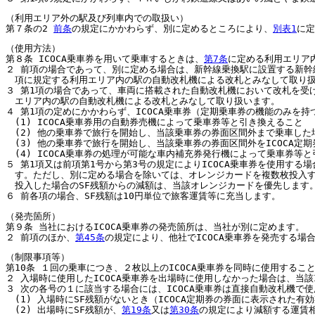
（利用エリア外の駅及び列車内での取扱い）
第７条の2
前条
の規定にかかわらず、別に定めるところにより、
別表1
に定
（使用方法）
第８条 ICOCA乗車券を用いて乗車するときは、
第7条
に定める利用エリア
２ 前項の場合であって、別に定める場合は、新幹線乗換駅に設置する新幹
項に規定する利用エリア内の駅の自動改札機による改札とみなして取り
３ 第1項の場合であって、車両に搭載された自動改札機において改札を受
エリア内の駅の自動改札機による改札とみなして取り扱います。
４ 第1項の定めにかかわらず、ICOCA乗車券（定期乗車券の機能のみを持
(1) ICOCA乗車券用の自動券売機によって乗車券等と引き換えること
(2) 他の乗車券で旅行を開始し、当該乗車券の券面区間外まで乗車した場
(3) 他の乗車券で旅行を開始し、当該乗車券の券面区間外をICOCA定
(4) ICOCA乗車券の処理が可能な車内補充券発行機によって乗車券等
５ 第1項又は前項第1号から第3号の規定によりICOCA乗車券を使用す
す。ただし、別に定める場合を除いては、オレンジカードを複数枚投入す
投入した場合のSF残額からの減額は、当該オレンジカードを優先します
６ 前各項の場合、SF残額は10円単位で旅客運賃等に充当します。
（発売箇所）
第９条 当社におけるICOCA乗車券の発売箇所は、当社が別に定めます。
２ 前項のほか、
第45条
の規定により、他社でICOCA乗車券を発売する
（制限事項等）
第10条 １回の乗車につき、２枚以上のICOCA乗車券を同時に使用するこ
２ 入場時に使用したICOCA乗車券を出場時に使用しなかった場合は、当該
３ 次の各号の１に該当する場合には、ICOCA乗車券は直接自動改札機で
(1) 入場時にSF残額がないとき（ICOCA定期券の券面に表示された
(2) 出場時にSF残額が、
第19条
又は
第30条
の規定により減額する運賃