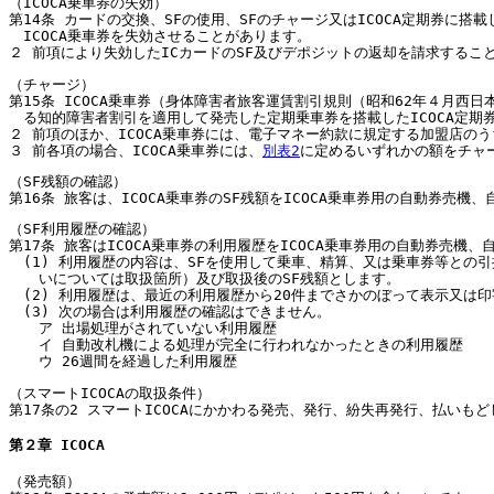
（ICOCA乗車券の失効）
第14条 カードの交換、SFの使用、SFのチャージ又はICOCA定期券
ICOCA乗車券を失効させることがあります。
２ 前項により失効したICカードのSF及びデポジットの返却を請求するこ
（チャージ）
第15条 ICOCA乗車券（身体障害者旅客運賃割引規則（昭和62年４月
る知的障害者割引を適用して発売した定期乗車券を搭載したICOCA定期
２ 前項のほか、ICOCA乗車券には、電子マネー約款に規定する加盟店の
３ 前各項の場合、ICOCA乗車券には、
別表2
に定めるいずれかの額をチャー
（SF残額の確認）
第16条 旅客は、ICOCA乗車券のSF残額をICOCA乗車券用の自動券
（SF利用履歴の確認）
第17条 旅客はICOCA乗車券の利用履歴をICOCA乗車券用の自動券売
(1) 利用履歴の内容は、SFを使用して乗車、精算、又は乗車券等との
いについては取扱箇所）及び取扱後のSF残額とします。
(2) 利用履歴は、最近の利用履歴から20件までさかのぼって表示又は
(3) 次の場合は利用履歴の確認はできません。
ア 出場処理がされていない利用履歴
イ 自動改札機による処理が完全に行われなかったときの利用履歴
ウ 26週間を経過した利用履歴
（スマートICOCAの取扱条件）
第17条の2 スマートICOCAにかかわる発売、発行、紛失再発行、払い
第２章 ICOCA
（発売額）