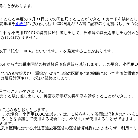
ることがあります。
12才となる年度の３月31日までの間使用することができるICカードを媒体とし
必要事項を
別表4
に定める小児用ICOCA購入申込書に記載のうえ提出し、かつ
、これを小児用ICOCAの発売箇所に差し出して、氏名等の変更を申し出なけ
しなければなりません。
（以下「記念ICOCA」といいます。）を発売することがあります。
のSFから当該乗車区間の片道普通旅客運賃を減額します。この場合、小児用IC
１に定める実線及び二重線ならびに点線の区間を含む範囲において片道普通旅
合は運賃計算キロ）が短い経路とします。
使用することができません。
Aを発売する駅に差し出して、券面表示事項の再印字を請求することができます。
号に定めるとおりとします。
。この場合、小児用ICOCAにあっては、１枚をもって券面に記名された小児
額することを承諾して使用する場合には、小児１人が使用することができます。
できます。
当該乗車区間に対する片道普通旅客運賃の運賃計算経路にかかわらず、利用エ