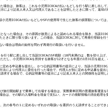
。
見した場合は、旅客は、これを小児用ICOCAの払いもどしを行う駅に差し出
の提示により記名人本人又は代理人であることを証明したときに限って、返却
に当該小児用ICOCAの払いもどしやSFの使用等で生じた旅客の損害額につい
不能となった場合は、その原因が故意によると認められる場合を除き、当該ICOC
したときに限り取り扱います。この場合、当該ICOCAに対して再発行登録を
ない場合は理由の如何を問わず再発行の取扱いを行いません。
もどしを行う駅に差し出して当該ICOCAのSF残額（10円未満のは．数を切り
。ただし、小児用ICOCAを所持する旅客が12才となる年度の3月31日を超え
別に定める申込書を提出し、かつ公的証明書等の提示により、当該小児用ICO
定の方法により代理人に委任を行った場合で、代理人が別に定める申込書を提
を請求する場合で、公的証明書等の提示により記名人本人との関係性を証明し
ずに再び旅行開始駅まで乗車して出場する場合は、実際乗車区間の普通旅客運賃
する場合は、その駅の入場料金を現金で支払い、カードの発駅情報の消去処理を
は、次の各号の１に定めるいずれかの取扱いを選択のうえ請求することができ