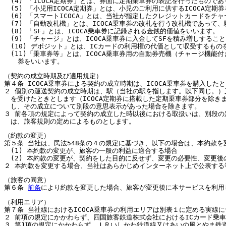
(4) 「ICOCA定期券」とは、券面に定期乗車券の表記を行ったもの
(5) 「小児用ICOCA定期券」とは、小児のご利用に供するICOCA定期
(6) 「スマートICOCA」とは、当社が指定したクレジットカードをチ
(7) 「自動改札機」とは、ICOCA乗車券の改札を行う改札機であっ
(8) 「SF」とは、ICOCA乗車券に記録される金銭的価値をいいます。
(9) 「チャージ」とは、ICOCA乗車券に入金してSFを積み増しするこ
(10) デポジット」とは、ICカードの利用権の代価として収受するもの
(11)「乗車券等」とは、ICOCA乗車券用の自動券売機（チャージ機
券をいいます。
（契約の成立時期及び適用規定）
第４条 ICOCA乗車券による契約の成立時期は、ICOCA乗車券を購入した
２ 個別の運送契約の成立時期は、駅（当社の駅を指します。以下同じ。）
を受けたときとします（ICOCA定期券に搭載した定期乗車券部分を除き
し、その成立について別段の意思表示があった場合を除きます。
３ 前各項の規定によって契約の成立した時以後における取扱いは、別段の
は、旅客規則の定めによるものとします。
（約款の変更）
第５条 当社は、民法548条の４の規定に基づき、以下の場合は、本約款
(1) 本約款の変更が、旅客の一般の利益に適合する場合
(2) 本約款の変更が、契約をした目的に反せず、変更の必要性、変更
２ 本約款を変更する場合、当社はあらかじめインターネット上で公表する
（旅客の同意）
第６条
前条
により約款を変更した場合、旅客が変更後に本サービスを利用
（利用エリア）
第７条 当社線におけるICOCA乗車券の利用エリアは別表１に定める実線
２ 前項の規定にかかわらず、四国旅客鉄道株式会社におけるICカード乗
３ 第1項の規定にかかわらず、ＩＲいしかわ鉄道線又はあいの風とやま鉄