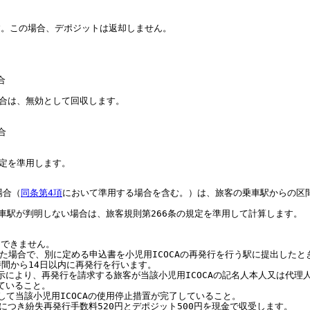
ます。この場合、デポジットは返却しません。
合
場合は、無効として回収します。
合
規定を準用します。
場合（
同条第4項
において準用する場合を含む。）は、旅客の乗車駅からの区
車駅が判明しない場合は、旅客規則第266条の規定を準用して計算します。
はできません。
失した場合で、別に定める申込書を小児用ICOCAの再発行を行う駅に提出した
間から14日以内に再発行を行います。
示により、再発行を請求する旅客が当該小児用ICOCAの記名人本人又は代理
ていること。
対して当該小児用ICOCAの使用停止措置が完了していること。
につき紛失再発行手数料520円とデポジット500円を現金で収受します。