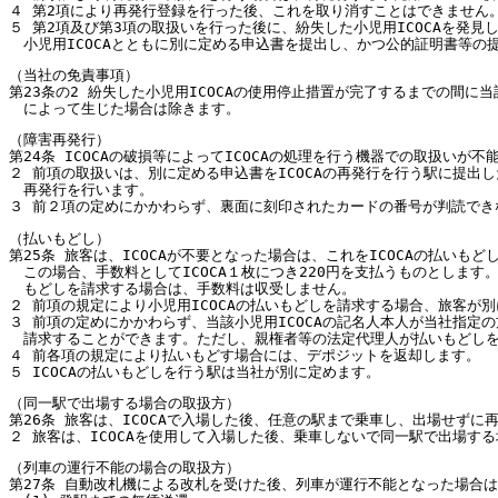
４ 第2項により再発行登録を行った後、これを取り消すことはできません
５ 第2項及び第3項の取扱いを行った後に、紛失した小児用ICOCAを発
小児用ICOCAとともに別に定める申込書を提出し、かつ公的証明書等
（当社の免責事項）
第23条の2 紛失した小児用ICOCAの使用停止措置が完了するまでの間
によって生じた場合は除きます。
（障害再発行）
第24条 ICOCAの破損等によってICOCAの処理を行う機器での取扱いが
２ 前項の取扱いは、別に定める申込書をICOCAの再発行を行う駅に提出
再発行を行います。
３ 前２項の定めにかかわらず、裏面に刻印されたカードの番号が判読でき
（払いもどし）
第25条 旅客は、ICOCAが不要となった場合は、これをICOCAの払い
この場合、手数料としてICOCA１枚につき220円を支払うものとします
もどしを請求する場合は、手数料は収受しません。
２ 前項の規定により小児用ICOCAの払いもどしを請求する場合、旅客が
３ 前項の定めにかかわらず、当該小児用ICOCAの記名人本人が当社指
請求することができます。ただし、親権者等の法定代理人が払いもどし
４ 前各項の規定により払いもどす場合には、デポジットを返却します。
５ ICOCAの払いもどしを行う駅は当社が別に定めます。
（同一駅で出場する場合の取扱方）
第26条 旅客は、ICOCAで入場した後、任意の駅まで乗車し、出場せ
２ 旅客は、ICOCAを使用して入場した後、乗車しないで同一駅で出場
（列車の運行不能の場合の取扱方）
第27条 自動改札機による改札を受けた後、列車が運行不能となった場合