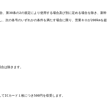
る場合、第30条の2の規定により使用する場合及び別に定める場合を除き、新幹
し、次の各号のいずれかの条件を満たす場合に限り、営業キロが200kmを超
場合は除きます。
てICカード１枚につき500円を収受します。