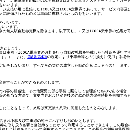
であって、定期乗車券の機能のみを搭載又は定期乗車券とストアードフェアカード
券をいいます。
ャージ支払い用に登録したICOCA又はICOCA定期券であって、サービス内
て、駅に設備されたもの又は車両に搭載されたものををいいます。
とをいいます。
をいいます。
能付きの無人駅自動券売機を除きます。以下同じ。）又はICOCA乗車券の処
ときとします。
又は車両（ICOCA乗車券の改札を行う自動改札機を搭載した当社線を運行
ます。）。また、
第8条第4項
の規定により乗車券等との引換えに使用する場
定めをしない限り、すべてその契約の成立した時の定めによるものとします
を変更することができるものとします。
後の内容の相当性、その他変更に係る事情に照らして合理的なものである場合
等の相当な方法で、変更内容および変更後の約款の効力発生時期を告知する
したことをもって、旅客は変更後の約款に同意したものとみなします。
に含まれる駅及び二重線の範囲に示すひし形の駅とします。
車券を取り扱う各駅と当社線をまたがって利用することができます。この場合
道線と当社線をまたがって利用することができます。この場合の利用可能区間