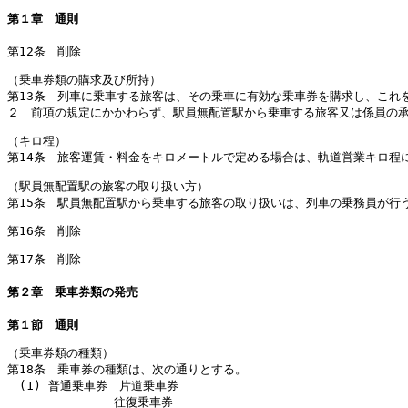
第１章 通則
第12条 削除
（乗車券類の購求及び所持）
第13条 列車に乗車する旅客は、その乗車に有効な乗車券を購求し、これ
２ 前項の規定にかかわらず、駅員無配置駅から乗車する旅客又は係員の
（キロ程）
第14条 旅客運賃・料金をキロメートルで定める場合は、軌道営業キロ程
（駅員無配置駅の旅客の取り扱い方）
第15条 駅員無配置駅から乗車する旅客の取り扱いは、列車の乗務員が行
第16条 削除
第17条 削除
第２章 乗車券類の発売
第１節 通則
（乗車券類の種類）
第18条 乗車券の種類は、次の通りとする。
(1) 普通乗車券 片道乗車券
往復乗車券