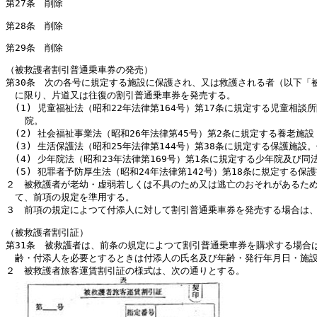
第27条 削除
第28条 削除
第29条 削除
（被救護者割引普通乗車券の発売）
第30条 次の各号に規定する施設に保護され、又は救護される者（以下「
に限り、片道又は往復の割引普通乗車券を発売する。
(1) 児童福祉法（昭和22年法律第164号）第17条に規定する児童
院。
(2) 社会福祉事業法（昭和26年法律第45号）第2条に規定する養老
(3) 生活保護法（昭和25年法律第144号）第38条に規定する保護施
(4) 少年院法（昭和23年法律第169号）第1条に規定する少年院及び同
(5) 犯罪者予防厚生法（昭和24年法律第142号）第18条に規定する保
２ 被救護者が老幼・虚弱若しくは不具のため又は逃亡のおそれがあるた
て、前項の規定を準用する。
３ 前項の規定によつて付添人に対して割引普通乗車券を発売する場合は
（被救護者割引証）
第31条 被救護者は、前条の規定によつて割引普通乗車券を購求する場合
齢・付添人を必要とするときは付添人の氏名及び年齢・発行年月日・施
２ 被救護者旅客運賃割引証の様式は、次の通りとする。