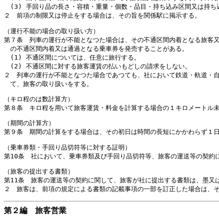
(3) 手回り品の長さ・容積・重量・個数・品目・持ち込み区間又は持ち
２ 前項の制限又は停止をする場合は、その旨を関係駅に掲示する。
（運行不能の場合の取り扱い方）
第７条 列車の運行が不能となつた場合は、その不通区間内着となる旅客
の不通区間内着又は通過となる乗車券を発売することがある。
(1) 不通区間については、任意に旅行する。
(2) 不通区間に対する旅客運賃の払いもどしの請求をしない。
２ 列車の運行が不能となつた場合であつても、社において鉄道・軌道・
て、旅客の取り扱いをする。
（キロ程のは数計算方）
第８条 キロ程を用いて旅客運賃・料金を計算する場合の１キロメートル
（期間の計算方）
第９条 期間の計算をする場合は、その初日は時間の長短にかかわらず１
（乗車券類・手回り品切符等に対する証明）
第10条 社において、乗車券類及び手回り品切符等、旅客の運送等の契約
（旅客の提出する書類）
第11条 旅客の運送等の契約に関して、旅客が社に提出する書類は、墨又
２ 旅客は、前項の規定による書類の記載事項の一部を訂正した場合は、
第２編 旅客営業