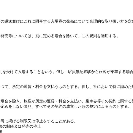
客の運送並びにこれに附帯する入場券の発売について合理的な取り扱い方を定
の発売等については、別に定める場合を除いて、この規則を適用する。
。
改札を受けて入場することをいう。但し、駅員無配置駅から旅客が乗車する場
もつて、所定の運賃・料金を支払うものとする。但し、社において特に認めた
た場合を除き、旅客が所定の運賃・料金を支払い、乗車券等その契約に関する
の定めをしない限り、すべてその契約の成立した時の規定によるものとする。
各号に掲げる制限又は停止をすることがある。
方法の制限又は発売の停止
限