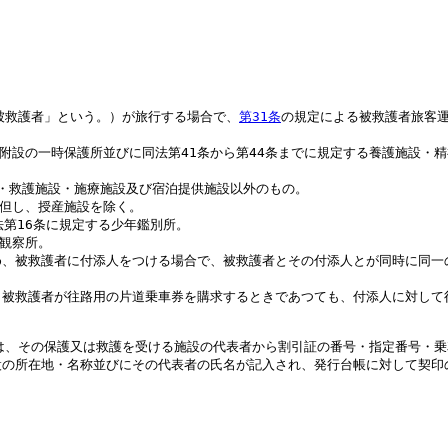
被救護者」という。）が旅行する場合で、
第31条
の規定による被救護者旅客
相談所附設の一時保護所並びに同法第41条から第44条までに規定する養護施設
施設・救護施設・施療施設及び宿泊提供施設以外のもの。
設。但し、授産施設を除く。
法第16条に規定する少年鑑別所。
護観察所。
め、被救護者に付添人をつける場合で、被救護者とその付添人とが同時に同一
、被救護者が往路用の片道乗車券を購求するときであつても、付添人に対して
は、その保護又は救護を受ける施設の代表者から割引証の番号・指定番号・
設の所在地・名称並びにその代表者の氏名が記入され、発行台帳に対して契印