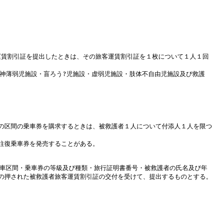
運賃割引証を提出したときは、その旅客運賃割引証を１枚について１人１回
・精神薄弱児施設・盲ろう?児施設・虚弱児施設・肢体不自由児施設及び救護
の区間の乗車券を購求するときは、被救護者１人について付添人１人を限つ
往復乗車券を発売することがある。
乗車区間・乗車券の等級及び種類・旅行証明書番号・被救護者の氏名及び年
の押された被救護者旅客運賃割引証の交付を受けて、提出するものとする。