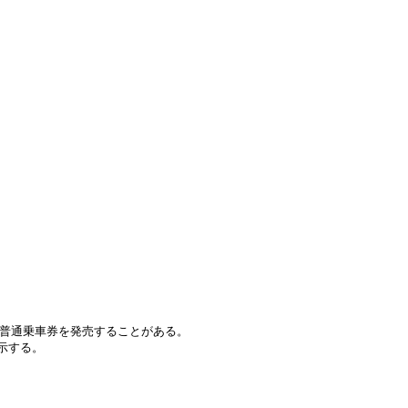
引普通乗車券を発売することがある。
示する。