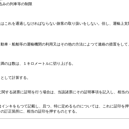
込みの列車等の制限
又はこれを通過しなければならない旅客の取り扱いをしない。但し、運輸上支
自動車・船舶等の運輸機閉の利用又はその他の方法によつて連絡の措置をして
未満のは数は、１キロメートルに切り上げる。
日として計算する。
に関する諸票に証明を行う場合は、当該諸票にその証明事項を記入し、相当の
はインキをもつて記載し、且つ、特に定めるものについては、これに証印を押
その訂正箇所に、相当の証印を押すものとする。