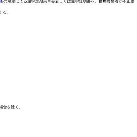
6条
の規定による通学定期乗車券若しくは通学証明書を、使用資格者が不正使
する。
場合を除く。