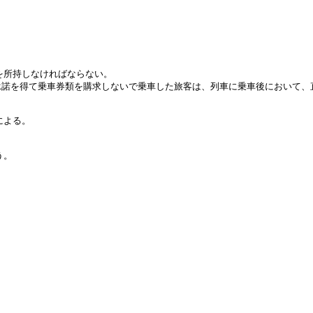
を所持しなければならない。
承諾を得て乗車券類を購求しないで乗車した旅客は、列車に乗車後において、
による。
う。