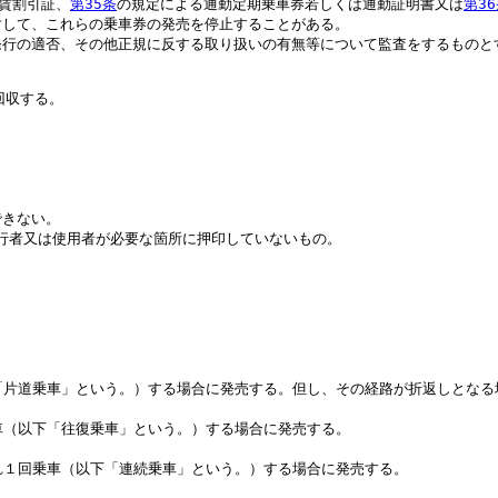
賃割引証、
第35条
の規定による通勤定期乗車券若しくは通勤証明書又は
第3
対して、これらの乗車券の発売を停止することがある。
発行の適否、その他正規に反する取り扱いの有無等について監査をするものと
回収する。
できない。
発行者又は使用者が必要な箇所に押印していないもの。
片道乗車」という。）する場合に発売する。但し、その経路が折返しとなる
（以下「往復乗車」という。）する場合に発売する。
１回乗車（以下「連続乗車」という。）する場合に発売する。