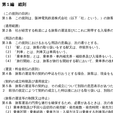
第１編 総則
（この規則の目的）
第１条 この規則は、阪神電気鉄道株式会社（以下「社」という。）の旅
（適用範囲）
第２条 社が経営する軌道による旅客の運送並びにこれに附帯する入場券
（用語の意義）
第３条 この規則におけるおもな用語の意義は、次の通りとする。
(1) 「駅」とは、旅客の取り扱いをする駅又は、停留所をいう。
(2) 「列車」とは、列車又は車両をいう。
(3) 「乗車券類」とは、乗車券・車内補充券・補助券及び入場券をいう
(4) 「旅行開始」とは、旅客が旅行を開始する駅において、乗車券の
（運賃・料金前払の原則）
第４条 旅客の運送等の契約の申込を行おうとする場合、旅客は、現金を
（契約の成立時期及び適用規定）
第５条 旅客の運送等の契約は、その成立について別段の意思表示があつ
２ 前項の規定によつて契約の成立した時以後における取り扱いは、別段
（旅客の運送等の制限又は停止）
第６条 旅客運送の円滑な遂行を確保するため、必要があるときは、次の
(1) 乗車券類及び手回り品切符の発売駅・発売枚数・発売時間・発売
(2) 乗車区間・乗車経路・乗車方法・入場方法又は乗車する列車等の制