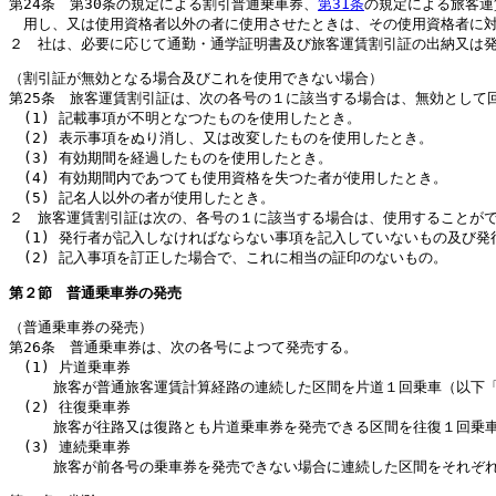
第24条 第30条の規定による割引普通乗車券、
第31条
の規定による旅客運
用し、又は使用資格者以外の者に使用させたときは、その使用資格者に
２ 社は、必要に応じて通勤・通学証明書及び旅客運賃割引証の出納又は
（割引証が無効となる場合及びこれを使用できない場合）
第25条 旅客運賃割引証は、次の各号の１に該当する場合は、無効として
(1) 記載事項が不明となつたものを使用したとき。
(2) 表示事項をぬり消し、又は改変したものを使用したとき。
(3) 有効期間を経過したものを使用したとき。
(4) 有効期間内であつても使用資格を失つた者が使用したとき。
(5) 記名人以外の者が使用したとき。
２ 旅客運賃割引証は次の、各号の１に該当する場合は、使用することが
(1) 発行者が記入しなければならない事項を記入していないもの及び
(2) 記入事項を訂正した場合で、これに相当の証印のないもの。
第２節 普通乗車券の発売
（普通乗車券の発売）
第26条 普通乗車券は、次の各号によつて発売する。
(1) 片道乗車券
旅客が普通旅客運賃計算経路の連続した区間を片道１回乗車（以下「
(2) 往復乗車券
旅客が往路又は復路とも片道乗車券を発売できる区間を往復１回乗車
(3) 連続乗車券
旅客が前各号の乗車券を発売できない場合に連続した区間をそれぞれ