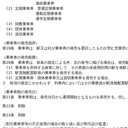
連続乗車券
(2) 定期乗車券 普通定期乗車券
通勤定期乗車券
通学定期乗車券
(3) 回数乗車券
(4) 団体乗車券
(5) 貸切乗車券
（乗車券の発売箇所）
第19条 乗車券は、駅又は社が乗車券の発売を委託したものが営む営業所
（乗車券の発売範囲）
第20条 乗車券は、前条の規定による外、次の各号に掲げる場合は、発売
(1) 乗車券を所持する旅客に対して、その券面の未使用区間の駅を発
(2) 駅員無配置駅発の乗車券を発売する場合。
(3) 定期乗車券・団体乗車券又は貸切乗車券を発売する場合。
２ 前項の規定にかかわらず、列車内においてはその乗務員が駅員無配置
（乗車券類の発売日）
第21条 乗車券類は、発売当日から通用開始となるものを発売する。但し
第22条 削除
第23条 削除
（割引乗車券等の不正使用の場合の取り扱い及び割引証の監査）