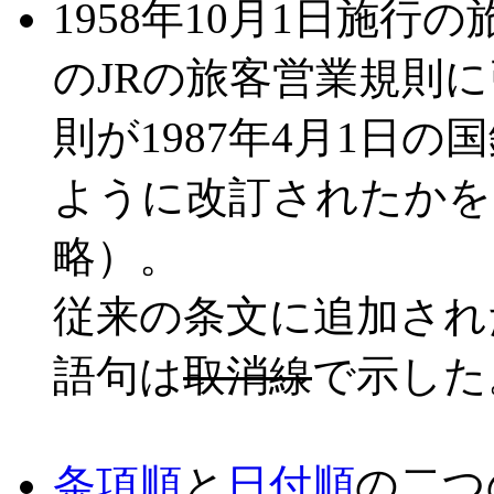
1958年10月1日施
のJRの旅客営業規則
則が1987年4月1日
ように改訂されたかを
略）。
従来の条文に追加され
語句は
取消線
で示した
条項順
と
日付順
の二つ