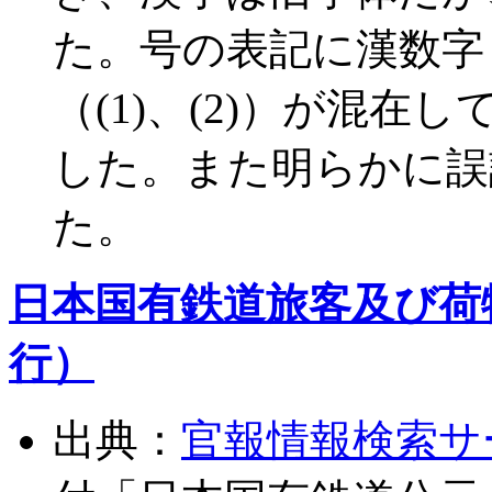
た。号の表記に漢数字
（(1)、(2)）が混
した。また明らかに誤
た。
日本国有鉄道旅客及び荷物
行）
出典：
官報情報検索サ