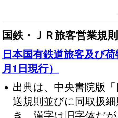
国鉄・ＪＲ旅客営業規則
日本国有鉄道旅客及び荷物
月1日現行）
出典は、中央書院版「
送規則並びに同取扱細
き、漢字は旧字体だが