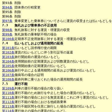
第93条
削除
第94条
団体券の行程変更
第95条
削除
第96条
削除
第97条
乗車変更した乗車券についてさらに運賃の収受または払いもどしを
7.3
無札および乗車券の不正使用
第98条
無札旅客に対する運賃・増運賃の収受
第99条
無札旅客の乗車駅不明の場合
第100条
定期券不正使用旅客に対する運賃・増運賃の収受
7.4
払いもどしおよび通用期間の延長
第101条
払いもどし請求権行使の期限
第102条
運賃の払いもどしに伴う割引証等の返還
第103条
旅行開始前の運賃の払いもどし
第104条
使用開始前の定期運賃および回数運賃の払いもどし
第105条
使用開始後の定期運賃の払いもどし
第106条
旅行中止による通用期間の延長および運賃の払いもどし
第107条
傷病等の場合の証明
第108条
最終列車に乗りおくれた場合の通用期間の延長
7.5
運行不能
第109条
列車の運行不能の場合の取り扱い
第110条
運行不能のため旅行を中止した場合の運賃の払いもどし
第111条
運行不能の場合における無賃送還とこれに伴う運賃の払いもどし
第112条
運行不能の場合における他経路乗車
第113条
運行不能区間を任意に旅行した場合の運賃の払いもどし
第114条
運行休止の場合の運賃の払いもどし