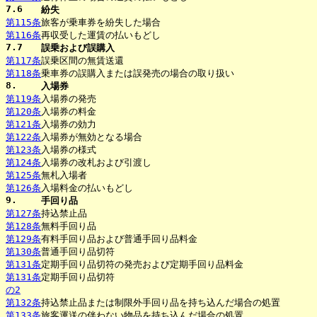
7.6
紛失
第115条
旅客が乗車券を紛失した場合
第116条
再収受した運賃の払いもどし
7.7
誤乗および誤購入
第117条
誤乗区間の無賃送還
第118条
乗車券の誤購入または誤発売の場合の取り扱い
8.
入場券
第119条
入場券の発売
第120条
入場券の料金
第121条
入場券の効力
第122条
入場券が無効となる場合
第123条
入場券の様式
第124条
入場券の改札および引渡し
第125条
無札入場者
第126条
入場料金の払いもどし
9.
手回り品
第127条
持込禁止品
第128条
無料手回り品
第129条
有料手回り品および普通手回り品料金
第130条
普通手回り品切符
第131条
定期手回り品切符の発売および定期手回り品料金
第131条
定期手回り品切符
の2
第132条
持込禁止品または制限外手回り品を持ち込んだ場合の処置
第133条
旅客運送の伴わない物品を持ち込んだ場合の処置