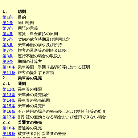
1.
総則
第1条
目的
第2条
適用範囲
第3条
用語の意義
第4条
運賃・料金前払の原則
第5条
契約の成立時期及び適用規定
第6条
乗車券類の購求及び所持
第7条
旅客の運送等の制限又は停止
第8条
運行不能の場合の取扱方
第9条
期間の計算方
第10条
乗車券類・手回り品切符等に対する証明
第11条
旅客の提出する書類
2.
乗車券の発売
2.1
通則
第12条
乗車券の種類
第13条
乗車券の発売箇所
第14条
乗車券の発売範囲
第15条
乗車券の発売日
第16条
不正使用の場合の発売停止および割引証等の監査
第17条
割引証の無効となる場合および使用できない場合
2.2
普通券の発売
第18条
普通券の発売
第19条
被救護者割引普通券の発売