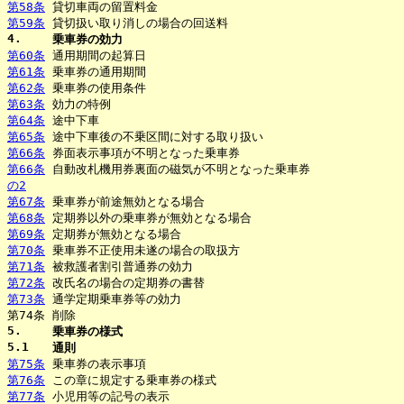
第58条
貸切車両の留置料金
第59条
貸切扱い取り消しの場合の回送料
4.
乗車券の効力
第60条
通用期間の起算日
第61条
乗車券の通用期間
第62条
乗車券の使用条件
第63条
効力の特例
第64条
途中下車
第65条
途中下車後の不乗区間に対する取り扱い
第66条
券面表示事項が不明となった乗車券
第66条
自動改札機用券裏面の磁気が不明となった乗車券
の2
第67条
乗車券が前途無効となる場合
第68条
定期券以外の乗車券が無効となる場合
第69条
定期券が無効となる場合
第70条
乗車券不正使用未遂の場合の取扱方
第71条
被救護者割引普通券の効力
第72条
改氏名の場合の定期券の書替
第73条
通学定期乗車券等の効力
第74条
削除
5.
乗車券の様式
5.1
通則
第75条
乗車券の表示事項
第76条
この章に規定する乗車券の様式
第77条
小児用等の記号の表示