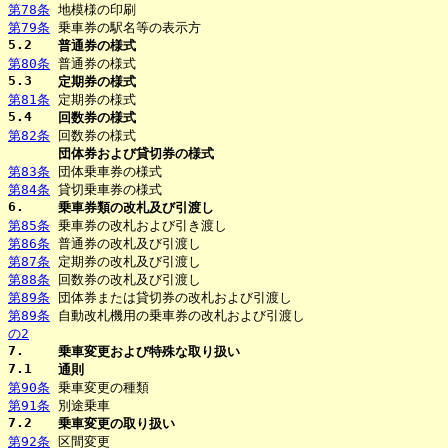
第78条
地模様の印刷
第79条
乗車券の駅名等の表示方
5.2
普通券の様式
第80条
普通券の様式
5.3
定期券の様式
第81条
定期券の様式
5.4
回数券の様式
第82条
回数券の様式
団体券および貸切券の様式
第83条
団体乗車券の様式
第84条
貸切乗車券の様式
6.
乗車券類の改札及び引渡し
第85条
乗車券の改札および引き渡し
第86条
普通券の改札及び引渡し
第87条
定期券の改札及び引渡し
第88条
回数券の改札及び引渡し
第89条
団体券または貸切券の改札および引渡し
第89条
自動改札機用の乗車券の改札および引渡し
の2
7.
乗車変更および特殊な取り扱い
7.1
通則
第90条
乗車変更の種類
第91条
別途乗車
7.2
乗車変更の取り扱い
第92条
区間変更