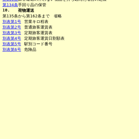
第134条
手回り品の保管
10.
荷物運送
第135条から第162条まで 省略
別表第1号
営業キロ程表
別表第2号
普通旅客運賃表
別表第3号
定期旅客運賃表
別表第4号
定期旅客運賃日割額表
別表第5号
駅別コード番号
別表第6号
危険品