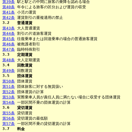
第39条
駅と駅との中間に旅客の乗降を認める場合
第40条
年令による旅客の区分および運賃の収受
第41条
小児の運賃
第42条
運賃割引の重複適用の禁止
3.2
普通運賃
第43条
大人普通運賃
第44条
割引の片道旅客運賃
第45条
往復乗車または回遊乗車の場合の普通旅客運賃
第46条
被救護者割引
第47条
臨時特殊割引
3.3
定期運賃
第48条
大人定期運賃
3.4
回数運賃
第49条
回数運賃
3.5
団体運賃
第50条
団体運賃
第51条
団体旅客に対する無賃扱い
第52条
団体運賃の計算
第53条
実際乗車人員が責任人員に満たない場合に収受する団体運賃
第54条
一部区間不乗の団体運賃の計算
3.6
貸切運賃
第55条
貸切運賃
第56条
貸切運賃の最低額
第57条
一部区間不乗の貸切運賃の計算
3.7
料金