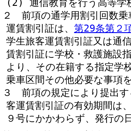
(2) 通信教育を行う高等学
２ 前項の通学用割引回数乗
運賃割引証は、
第29条第２
学生旅客運賃割引証又は通
賃割引証に学校・救護施設指
より、その在籍する指定学
乗車区間その他必要な事項
３ 前項の規定により提出す
客運賃割引証の有効期間は
９号にかかわらず、発行の