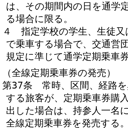
は、その期間内の日を通学
る場合に限る。
４ 指定学校の学生、生徒又
で乗車する場合で、交通営
規定に準じて通学定期乗車
（全線定期乗車券の発売）
第37条 常時、区間、経路
する旅客が、定期乗車券購
出した場合は、持参人一名
全線定期乗車券を発売する