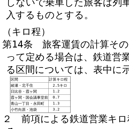
しないで乗車した旅客は列
入するものとする。
（キロ程）
第14条 旅客運賃の計算そ
って定める場合は、鉄道営
る区間については、表中に
区間
計算キロ程
綾瀬・北千住
2.5キロ
1.2
日比谷・霞ヶ関
0.7
霞ヶ関・国会議事堂前
1.3
青山一丁目・永田町
3.2
小竹向原・池袋
２ 前項による鉄道営業キロ