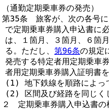
（通勤定期乗車券の発売）
第35条 旅客が、次の各号
で定期乗車券購入申込書に
は、１箇月、３箇月、６箇
る。ただし、
第96条
の規定
発売する特定者用定期乗車
者用定期乗車券購入証明書
(1) 地下鉄線を順路によ
(2) 区間及び経路を同じ
２ 定期乗車券購入申込書の