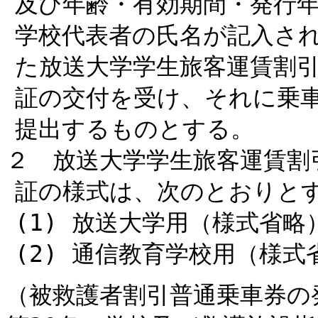
及び年齢・有効期間・発行
学校代表者の氏名が記入さ
た放送大学学生旅客運賃割
証の交付を受け、それに乗
提出するものとする。
２ 放送大学学生旅客運賃割
証の様式は、次のとおりと
(1) 放送大学用（様式省略
(2) 通信教育学校用（様式
（被救護者割引普通乗車券の