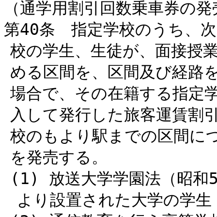
（通学用割引回数乗車券の発
第40条 指定学校のうち、
校の学生、生徒が、面接授業
める区間を、区間及び経路
場合で、その在籍する指定
入して発行した旅客運賃割
校のもより駅までの区間に
を発売する。
(1) 放送大学学園法（昭和
より設置された大学の学生