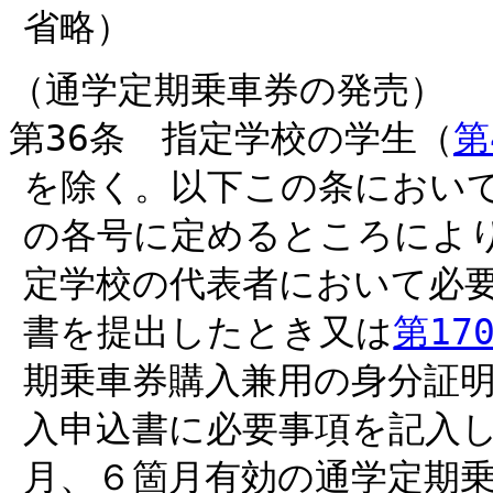
省略）
（通学定期乗車券の発売）
第36条 指定学校の学生（
第
を除く。以下この条におい
の各号に定めるところによ
定学校の代表者において必
書を提出したとき又は
第17
期乗車券購入兼用の身分証
入申込書に必要事項を記入
月、６箇月有効の通学定期