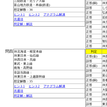
三陸鉄道・北リアス線
正答(銅)
J
富山地方鉄道・本線(鉄道)
誤答
し
想定解数：36
正答
弘
ヒント1
ヒント2
アナグラム解凍
正答
近
共通項
誤答
J
想定解・解説
正答
J
正答
J
正答
J
正答
智
正答
J
問四
JR北海道・根室本線
判定
JR東日本・仙石線
正答(金)
J
JR西日本・呉線
誤答
J
東武・東上線
正答(銀)
J
南海・高野線
誤答
J
非該当路線：
誤答
富
JR東日本・上越新幹線
正答(銅)
首
想定解数：35
正答
J
ヒント1
ヒント2
アナグラム解凍
正答
大
共通項
正答
J
想定解・解説
正答
J
誤答
東