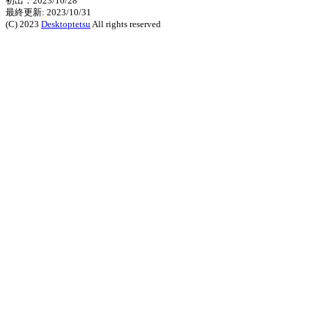
初出：2023/10/28
最終更新: 2023/10/31
(C) 2023
Desktoptetsu
All rights reserved