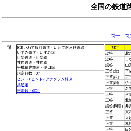
全国の鉄道
問一
問
問一
IGRいわて銀河鉄道・いわて銀河鉄道線
判定
いすみ鉄道・いすみ線
誤答
北
伊勢鉄道・伊勢線
誤答
し
井原鉄道・井原線
誤答
山
平成筑豊鉄道・伊田線
正答(金)
平
想定解数：37
正答(銀)
京
ヒント1
ヒント2
アナグラム解凍
正答(銅)
伊
共通項
正答
名
想定解・解説
正答
伊
正答
北
誤答(問題)
井
正答
東
正答
近
正答
札
正答
阪