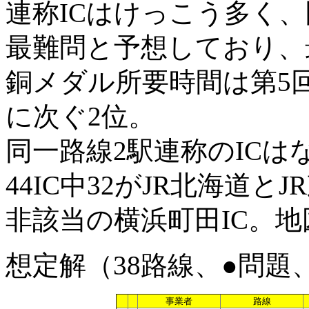
連称ICはけっこう多く
最難問と予想しており、
銅メダル所要時間は第5
に次ぐ2位。
同一路線2駅連称のIC
44IC中32がJR北海道
非該当の横浜町田IC。地
想定解（38路線、●問題
事業者
路線