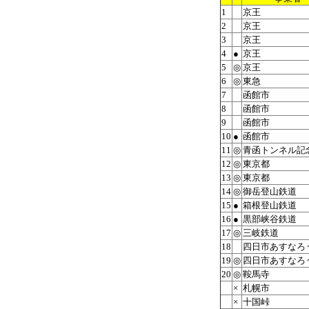
1
京王
2
京王
3
京王
4
●
京王
5
◎
京王
6
◎
東急
7
函館市
8
函館市
9
函館市
10
●
函館市
11
◎
青函トンネル記
12
◎
東京都
13
◎
東京都
14
◎
御岳登山鉄道
15
●
箱根登山鉄道
16
●
黒部峡谷鉄道
17
◎
三岐鉄道
18
四日市あすなろ
19
◎
四日市あすなろ
20
◎
鞍馬寺
×
札幌市
×
十国峠