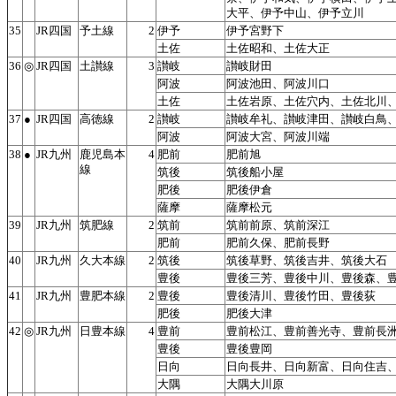
大平、伊予中山、伊予立川
35
JR四国
予土線
2
伊予
伊予宮野下
土佐
土佐昭和、土佐大正
36
◎
JR四国
土讃線
3
讃岐
讃岐財田
阿波
阿波池田、阿波川口
土佐
土佐岩原、土佐穴内、土佐北川
37
●
JR四国
高徳線
2
讃岐
讃岐牟礼、讃岐津田、讃岐白鳥
阿波
阿波大宮、阿波川端
38
●
JR九州
鹿児島本
4
肥前
肥前旭
線
筑後
筑後船小屋
肥後
肥後伊倉
薩摩
薩摩松元
39
JR九州
筑肥線
2
筑前
筑前前原、筑前深江
肥前
肥前久保、肥前長野
40
JR九州
久大本線
2
筑後
筑後草野、筑後吉井、筑後大石
豊後
豊後三芳、豊後中川、豊後森、
41
JR九州
豊肥本線
2
豊後
豊後清川、豊後竹田、豊後荻
肥後
肥後大津
42
◎
JR九州
日豊本線
4
豊前
豊前松江、豊前善光寺、豊前長
豊後
豊後豊岡
日向
日向長井、日向新富、日向住吉
大隅
大隅大川原