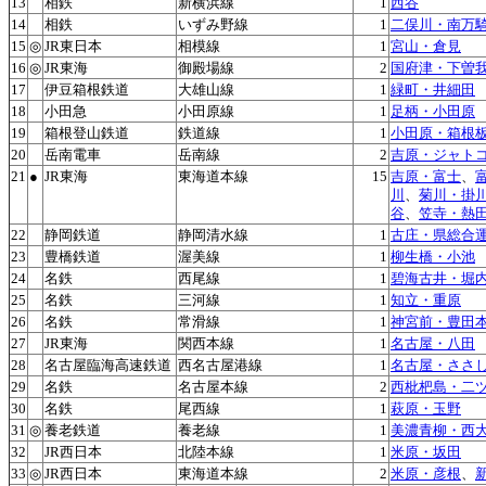
13
相鉄
新横浜線
1
西谷
14
相鉄
いずみ野線
1
二俣川・南万
15
◎
JR東日本
相模線
1
宮山・倉見
16
◎
JR東海
御殿場線
2
国府津・下曽
17
伊豆箱根鉄道
大雄山線
1
緑町・井細田
18
小田急
小田原線
1
足柄・小田原
19
箱根登山鉄道
鉄道線
1
小田原・箱根
20
岳南電車
岳南線
2
吉原・ジャト
21
●
JR東海
東海道本線
15
吉原・富士
、
川
、
菊川・掛
谷
、
笠寺・熱
22
静岡鉄道
静岡清水線
1
古庄・県総合
23
豊橋鉄道
渥美線
1
柳生橋・小池
24
名鉄
西尾線
1
碧海古井・堀
25
名鉄
三河線
1
知立・重原
26
名鉄
常滑線
1
神宮前・豊田
27
JR東海
関西本線
1
名古屋・八田
28
名古屋臨海高速鉄道
西名古屋港線
1
名古屋・ささ
29
名鉄
名古屋本線
2
西枇杷島・二
30
名鉄
尾西線
1
萩原・玉野
31
◎
養老鉄道
養老線
1
美濃青柳・西
32
JR西日本
北陸本線
1
米原・坂田
33
◎
JR西日本
東海道本線
2
米原・彦根
、