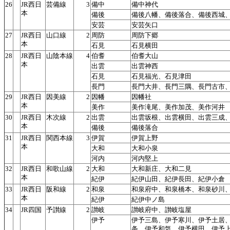
26
JR西日
芸備線
3
備中
備中神代
本
備後
備後八幡、備後落合、備後西城
安芸
安芸矢口
27
JR西日
山口線
2
周防
周防下郷
本
石見
石見横田
28
JR西日
山陰本線
4
伯耆
伯耆大山
本
出雲
出雲神西
石見
石見福光、石見津田
長門
長門大井、長門三隅、長門古市
29
JR西日
因美線
2
因幡
因幡社
本
美作
美作滝尾、美作加茂、美作河井
30
JR西日
木次線
2
出雲
出雲坂根、出雲横田、出雲三成
本
備後
備後落合
31
JR西日
関西本線
3
伊賀
伊賀上野
本
大和
大和小泉
河内
河内堅上
32
JR西日
和歌山線
2
大和
大和新庄、大和二見
本
紀伊
紀伊山田、紀伊長田、紀伊小倉
33
JR西日
阪和線
2
和泉
和泉府中、和泉橋本、和泉砂川
本
紀伊
紀伊中ノ島
34
JR四国
予讃線
2
讃岐
讃岐府中、讃岐塩屋
伊予
伊予三島、伊予寒川、伊予土居
条、伊予和気、伊予横田、伊予