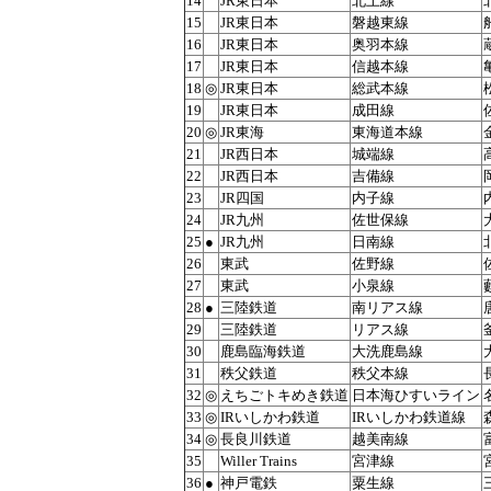
14
JR東日本
北上線
15
JR東日本
磐越東線
16
JR東日本
奥羽本線
17
JR東日本
信越本線
18
◎
JR東日本
総武本線
19
JR東日本
成田線
20
◎
JR東海
東海道本線
21
JR西日本
城端線
22
JR西日本
吉備線
23
JR四国
内子線
24
JR九州
佐世保線
25
●
JR九州
日南線
26
東武
佐野線
27
東武
小泉線
28
●
三陸鉄道
南リアス線
29
三陸鉄道
リアス線
30
鹿島臨海鉄道
大洗鹿島線
31
秩父鉄道
秩父本線
32
◎
えちごトキめき鉄道
日本海ひすいライン
33
◎
IRいしかわ鉄道
IRいしかわ鉄道線
34
◎
長良川鉄道
越美南線
35
Willer Trains
宮津線
36
●
神戸電鉄
粟生線