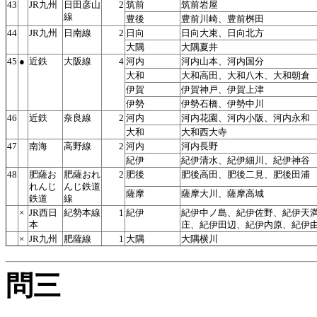
43
JR九州
日田彦山
2
筑前
筑前岩屋
線
豊後
豊前川崎、豊前桝田
44
JR九州
日南線
2
日向
日向大束、日向北方
大隅
大隅夏井
45
●
近鉄
大阪線
4
河内
河内山本、河内国分
大和
大和高田、大和八木、大和朝倉
伊賀
伊賀神戸、伊賀上津
伊勢
伊勢石橋、伊勢中川
46
近鉄
奈良線
2
河内
河内花園、河内小阪、河内永和
大和
大和西大寺
47
南海
高野線
2
河内
河内長野
紀伊
紀伊清水、紀伊細川、紀伊神谷
48
肥薩お
肥薩おれ
2
肥後
肥後高田、肥後二見、肥後田浦
れんじ
んじ鉄道
薩摩
薩摩大川、薩摩高城
鉄道
線
×
JR西日
紀勢本線
1
紀伊
紀伊中ノ島、紀伊佐野、紀伊天
本
庄、紀伊田辺、紀伊内原、紀伊
×
JR九州
肥薩線
1
大隅
大隅横川
問三