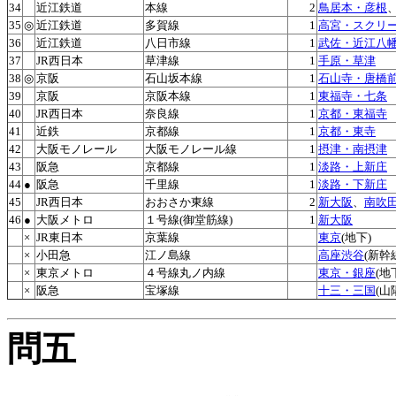
34
近江鉄道
本線
2
鳥居本・彦根
35
◎
近江鉄道
多賀線
1
高宮・スクリ
36
近江鉄道
八日市線
1
武佐・近江八
37
JR西日本
草津線
1
手原・草津
38
◎
京阪
石山坂本線
1
石山寺・唐橋
39
京阪
京阪本線
1
東福寺・七条
40
JR西日本
奈良線
1
京都・東福寺
41
近鉄
京都線
1
京都・東寺
42
大阪モノレール
大阪モノレール線
1
摂津・南摂津
43
阪急
京都線
1
淡路・上新庄
44
●
阪急
千里線
1
淡路・下新庄
45
JR西日本
おおさか東線
2
新大阪
、
南吹田
46
●
大阪メトロ
１号線(御堂筋線)
1
新大阪
×
JR東日本
京葉線
東京
(地下)
×
小田急
江ノ島線
高座渋谷
(新幹
×
東京メトロ
４号線丸ノ内線
東京・銀座
(地
×
阪急
宝塚線
十三・三国
(山
問五