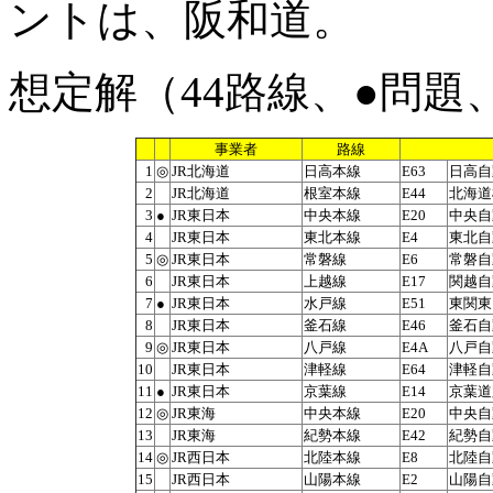
ントは、阪和道。
想定解（44路線、●問題
事業者
路線
1
◎
JR北海道
日高本線
E63
日高自
2
JR北海道
根室本線
E44
北海道
3
●
JR東日本
中央本線
E20
中央自
4
JR東日本
東北本線
E4
東北自
5
◎
JR東日本
常磐線
E6
常磐自
6
JR東日本
上越線
E17
関越自
7
●
JR東日本
水戸線
E51
東関東
8
JR東日本
釜石線
E46
釜石自
9
◎
JR東日本
八戸線
E4A
八戸自
10
JR東日本
津軽線
E64
津軽自
11
●
JR東日本
京葉線
E14
京葉道路
12
◎
JR東海
中央本線
E20
中央自
13
JR東海
紀勢本線
E42
紀勢自
14
◎
JR西日本
北陸本線
E8
北陸自
15
JR西日本
山陽本線
E2
山陽自