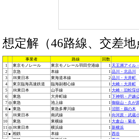
想定解（46路線、交差
事業者
路線
回数
1
東京モノレール
東京モノレール羽田空港線
1
天王洲アイル
2
京急
本線
1
品川・北品川
3
JR東日本
東海道本線
2
品川・大井町
4
東京臨海高速鉄道
臨海副都心線
1
大崎・大井町
5
JR東日本
山手線
1
大崎・旧蛇窪
6
東急
大井町線
1
下神明・戸越
7
◎
東急
池上線
1
御嶽山・久が
8
●
東急
東急多摩川線
1
沼部・鵜の木
9
JR東日本
南武線
1
向河原・武蔵
10
東急
東横線
1
大倉山・菊名
11
◎
JR東日本
横浜線
1
新横浜
12
●
相鉄
本線
1
西谷