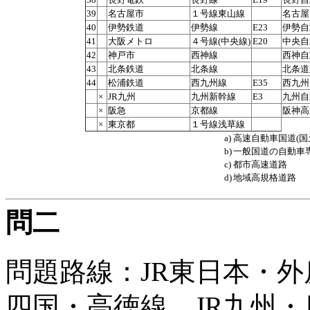
39
名古屋市
１号線東山線
名古屋
40
伊勢鉄道
伊勢線
E23
伊勢自
41
大阪メトロ
４号線(中央線)
E20
中央自
42
神戸市
西神線
西神自
43
北条鉄道
北条線
北条道
44
松浦鉄道
西九州線
E35
西九州
×
JR九州
九州新幹線
E3
九州自
×
阪急
京都線
阪神高
×
東京都
１号線浅草線
a)
高速自動車国道(国
b)
一般国道の自動車
c)
都市高速道路
d)
地域高規格道路
問二
問題路線：JR東日本・外
四国・高徳線、JR九州