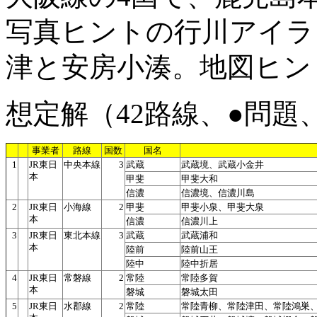
写真ヒントの行川アイラ
津と安房小湊。地図ヒン
想定解（42路線、●問題
事業者
路線
国数
国名
1
JR東日
中央本線
3
武蔵
武蔵境、武蔵小金井
本
甲斐
甲斐大和
信濃
信濃境、信濃川島
2
JR東日
小海線
2
甲斐
甲斐小泉、甲斐大泉
本
信濃
信濃川上
3
JR東日
東北本線
3
武蔵
武蔵浦和
本
陸前
陸前山王
陸中
陸中折居
4
JR東日
常磐線
2
常陸
常陸多賀
本
磐城
磐城太田
5
JR東日
水郡線
2
常陸
常陸青柳、常陸津田、常陸鴻巣