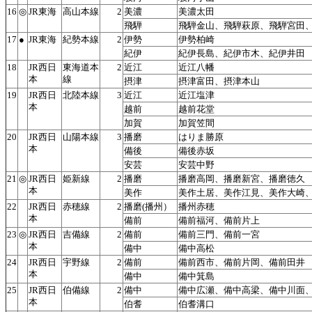
16
◎
JR東海
高山本線
2
美濃
美濃太田
飛騨
飛騨金山、飛騨萩原、飛騨宮田
17
●
JR東海
紀勢本線
2
伊勢
伊勢柏崎
紀伊
紀伊長島、紀伊市木、紀伊井田
18
JR西日
東海道本
2
近江
近江八幡
本
線
摂津
摂津富田、摂津本山
19
JR西日
北陸本線
3
近江
近江塩津
本
越前
越前花堂
加賀
加賀笠間
20
JR西日
山陽本線
3
播磨
はりま勝原
本
備後
備後赤坂
安芸
安芸中野
21
◎
JR西日
姫新線
2
播磨
播磨高岡、播磨新宮、播磨徳久
本
美作
美作土居、美作江見、美作大崎
22
JR西日
赤穂線
2
播磨(播州）
播州赤穂
本
備前
備前福河、備前片上
23
◎
JR西日
吉備線
2
備前
備前三門、備前一宮
本
備中
備中高松
24
JR西日
宇野線
2
備前
備前西市、備前片岡、備前田井
本
備中
備中箕島
25
JR西日
伯備線
2
備中
備中広瀬、備中高梁、備中川面
本
伯耆
伯耆溝口