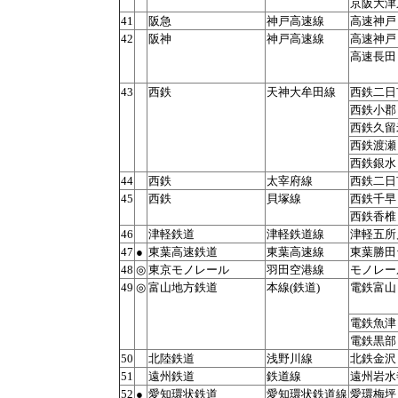
京阪大津
41
阪急
神戸高速線
高速神戸
42
阪神
神戸高速線
高速神戸
高速長田
43
西鉄
天神大牟田線
西鉄二日
西鉄小郡
西鉄久留
西鉄渡瀬
西鉄銀水
44
西鉄
太宰府線
西鉄二日
45
西鉄
貝塚線
西鉄千早
西鉄香椎
46
津軽鉄道
津軽鉄道線
津軽五所
47
●
東葉高速鉄道
東葉高速線
東葉勝田
48
◎
東京モノレール
羽田空港線
モノレー
49
◎
富山地方鉄道
本線(鉄道)
電鉄富山
電鉄魚津
電鉄黒部
50
北陸鉄道
浅野川線
北鉄金沢
51
遠州鉄道
鉄道線
遠州岩水
52
●
愛知環状鉄道
愛知環状鉄道線
愛環梅坪