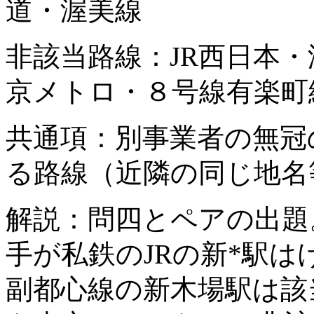
道・渥美線
非該当路線：JR西日本
京メトロ・８号線有楽町
共通項：別事業者の無冠
る路線（近隣の同じ地名
解説：問四とペアの出題
手が私鉄のJRの新*駅
副都心線の新木場駅は該