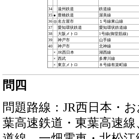
34
遠州鉄道
鉄道線
35
●
豊橋鉄道
渥美線
36
◎
名古屋市
１号線東山線
37
愛知環状鉄道
愛知環状鉄道線
38
大阪メトロ
1号線(御堂筋線)
39
神戸市
山手線
40
神戸市
北神線
×
JR西日本
湖西線
×
西武
多摩川線
×
東京メトロ
８号線有楽町線
問四
問題路線：JR西日本・
葉高速鉄道・東葉高速線
道線、一畑電車・北松江