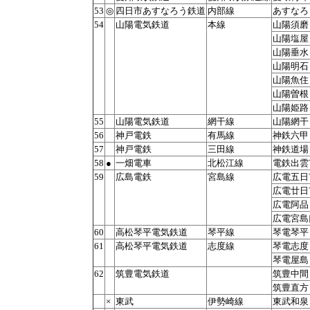
53
◎
四日市あすなろう鉄道
内部線
あすなろ
54
山陽電気鉄道
本線
山陽須磨
山陽塩屋
山陽垂水
山陽明石
山陽魚住
山陽曽根
山陽姫路
55
山陽電気鉄道
網干線
山陽網干
56
神戸電鉄
有馬線
神鉄六甲
57
神戸電鉄
三田線
神鉄道場
58
●
一畑電車
北松江線
電鉄出雲
59
広島電鉄
宮島線
広電五日
広電廿日
広電阿品
広電宮島
60
高松琴平電気鉄道
琴平線
琴電琴平
61
高松琴平電気鉄道
志度線
琴電志度
琴電屋島
62
筑豊電気鉄道
筑豊中間
筑豊直方
×
東武
伊勢崎線
東武和泉