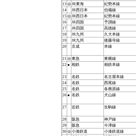
13
◎
JR東海
紀勢本線
14
JR西日本
伯備線
15
◎
JR西日本
紀勢本線
16
JR四国
予讃線
17
JR四国
高徳線
18
JR九州
久大本線
19
JR九州
後藤寺線
20
京成
本線
21
◎
東急
東横線
22
●
相鉄
相鉄本線
23
名鉄
名古屋本線
24
名鉄
西尾線
25
名鉄
各務原線
26
●
名鉄
犬山線
27
近鉄
生駒線
28
阪急
神戸線
29
阪急
今津線
30
◎
小湊鉄道
小湊鉄道線