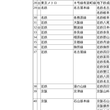
28
◎
東京メトロ
８号線有楽町線
地下鉄成
29
◎
名鉄
名古屋本線
名鉄名古
名鉄岐阜
30
名鉄
各務原線
名鉄岐阜
31
近鉄
大阪線
近鉄八尾
32
◎
近鉄
難波線
近鉄日本
33
近鉄
奈良線
近鉄奈良
34
近鉄
橿原線
近鉄郡山
35
近鉄
京都線
近鉄丹波
36
近鉄
御所線
近鉄御所
37
近鉄
名古屋線
近鉄四日
近鉄富田
近鉄長島
近鉄弥富
近鉄蟹江
近鉄八田
近鉄名古
38
近鉄
湯の山線
近鉄四日
39
京阪
京津線
京阪山科
40
京阪
石山坂本線
京阪石山
京阪膳所