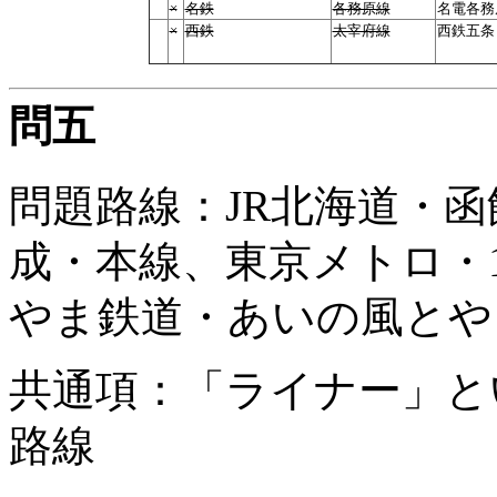
×
名鉄
各務原線
名電各務
×
西鉄
太宰府線
西鉄五条
問五
問題路線：JR北海道・函
成・本線、東京メトロ・
やま鉄道・あいの風とや
共通項：「ライナー」と
路線