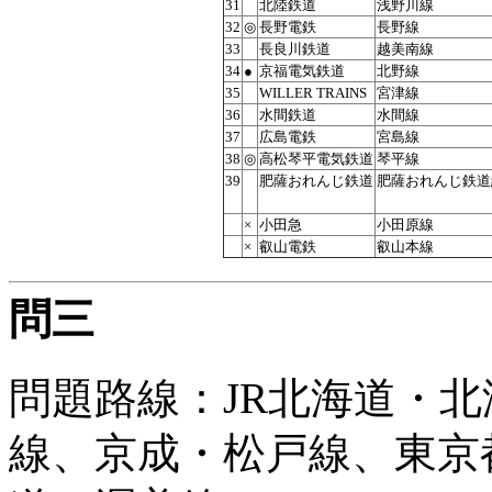
31
北陸鉄道
浅野川線
32
◎
長野電鉄
長野線
33
長良川鉄道
越美南線
34
●
京福電気鉄道
北野線
35
WILLER TRAINS
宮津線
36
水間鉄道
水間線
37
広島電鉄
宮島線
38
◎
高松琴平電気鉄道
琴平線
39
肥薩おれんじ鉄道
肥薩おれんじ鉄道
×
小田急
小田原線
×
叡山電鉄
叡山本線
問三
問題路線：JR北海道・北
線、京成・松戸線、東京