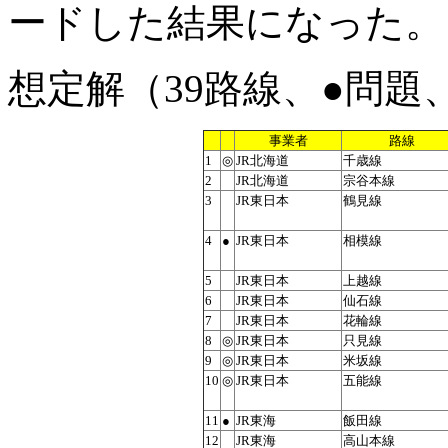
ードした結果になった。
想定解（39路線、●問題
事業者
路線
1
◎
JR北海道
千歳線
2
JR北海道
宗谷本線
3
JR東日本
鶴見線
4
●
JR東日本
相模線
5
JR東日本
上越線
6
JR東日本
仙石線
7
JR東日本
花輪線
8
◎
JR東日本
只見線
9
◎
JR東日本
米坂線
10
◎
JR東日本
五能線
11
●
JR東海
飯田線
12
JR東海
高山本線