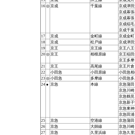
16
◎
京成
千葉線
京成津田
京成幕張
京成幕張
京成稲毛
京成千葉
17
京成
金町線
京成金町
18
京成
松戸線
京成津田
19
京王
京王線
京王八王
20
◎
京王
相模原線
京王稲田
京王多摩
21
京王
高尾線
京王片倉
22
小田急
小田原線
小田急相
23
◎
小田急
多摩線
小田急多
24
●
京急
本線
京急蒲田
京急川崎
京急鶴見
京急新子
京急東神
京急田浦
25
京急
空港線
京急蒲田
26
京急
大師線
京急川崎
27
京急
久里浜線
京急久里