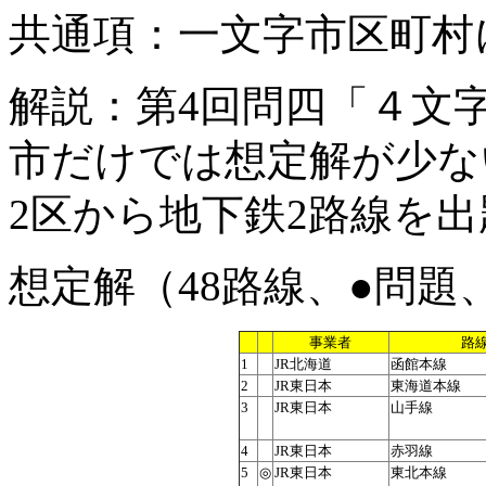
共通項：一文字市区町村
解説：第4回問四「４文
市だけでは想定解が少な
2区から地下鉄2路線を
想定解（48路線、●問題
事業者
路
1
JR北海道
函館本線
2
JR東日本
東海道本線
3
JR東日本
山手線
4
JR東日本
赤羽線
5
◎
JR東日本
東北本線