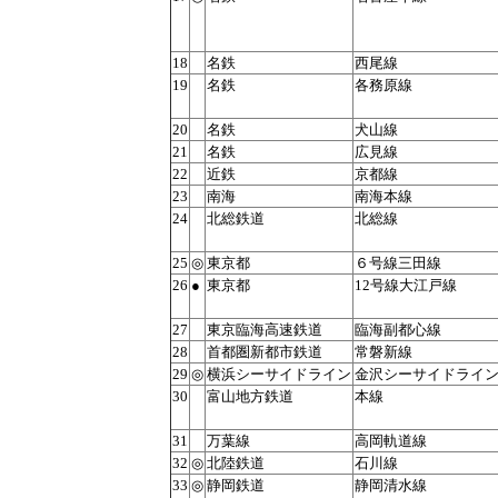
18
名鉄
西尾線
19
名鉄
各務原線
20
名鉄
犬山線
21
名鉄
広見線
22
近鉄
京都線
23
南海
南海本線
24
北総鉄道
北総線
25
◎
東京都
６号線三田線
26
●
東京都
12号線大江戸線
27
東京臨海高速鉄道
臨海副都心線
28
首都圏新都市鉄道
常磐新線
29
◎
横浜シーサイドライン
金沢シーサイドライ
30
富山地方鉄道
本線
31
万葉線
高岡軌道線
32
◎
北陸鉄道
石川線
33
◎
静岡鉄道
静岡清水線