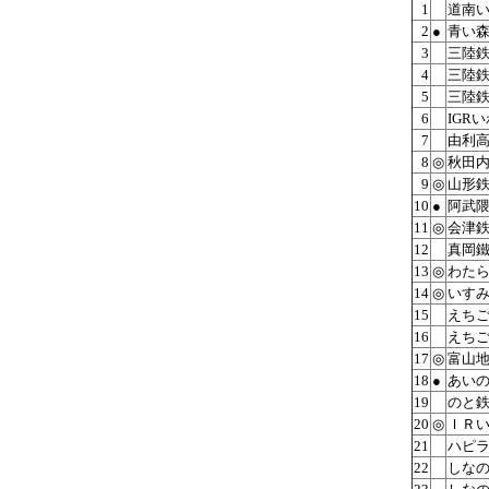
1
道南
2
●
青い
3
三陸
4
三陸
5
三陸
6
IGR
7
由利
8
◎
秋田
9
◎
山形
10
●
阿武
11
◎
会津
12
真岡
13
◎
わた
14
◎
いす
15
えち
16
えち
17
◎
富山
18
●
あい
19
のと
20
◎
ＩＲ
21
ハピ
22
しな