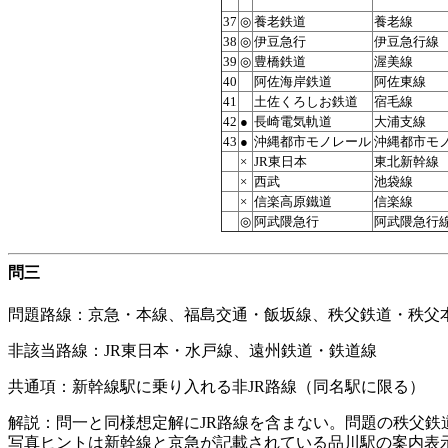
37
◎
養老鉄道
養老線
38
◎
伊豆急行
伊豆急行線
39
◎
豊橋鉄道
渥美線
40
阿佐海岸鉄道
阿佐東線
41
土佐くろしお鉄道
宿毛線
42
●
長崎電気軌道
大浦支線
43
●
沖縄都市モノレール
沖縄都市モ
×
JR東日本
東北新幹線
×
西武
池袋線
×
信楽高原鐵道
信楽線
◎
阿武隈急行
阿武隈急行
問三
問題路線：京急・本線、福島交通・飯坂線、秩父鉄道・秩父
非該当路線：JR東日本・水戸線、遠州鉄道・鉄道線
共通項：新幹線駅に乗り入れる非JR路線（同名駅に限る）
解説：問一と同様想定解にJR路線を含まない。問題の秩父鉄
写真ヒントは新幹線と京急が記載されている品川駅の案内表