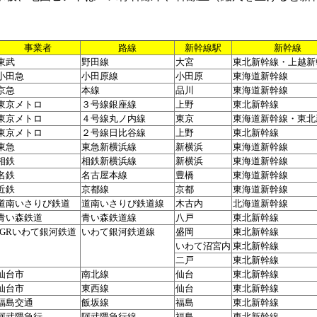
事業者
路線
新幹線駅
新幹線
東武
野田線
大宮
東北新幹線・上越新
小田急
小田原線
小田原
東海道新幹線
京急
本線
品川
東海道新幹線
東京メトロ
３号線銀座線
上野
東北新幹線
東京メトロ
４号線丸ノ内線
東京
東海道新幹線・東北
東京メトロ
２号線日比谷線
上野
東北新幹線
東急
東急新横浜線
新横浜
東海道新幹線
相鉄
相鉄新横浜線
新横浜
東海道新幹線
名鉄
名古屋本線
豊橋
東海道新幹線
近鉄
京都線
京都
東海道新幹線
道南いさりび鉄道
道南いさりび鉄道線
木古内
北海道新幹線
青い森鉄道
青い森鉄道線
八戸
東北新幹線
IGRいわて銀河鉄道
いわて銀河鉄道線
盛岡
東北新幹線
いわて沼宮内
東北新幹線
二戸
東北新幹線
仙台市
南北線
仙台
東北新幹線
仙台市
東西線
仙台
東北新幹線
福島交通
飯坂線
福島
東北新幹線
阿武隈急行
阿武隈急行線
福島
東北新幹線