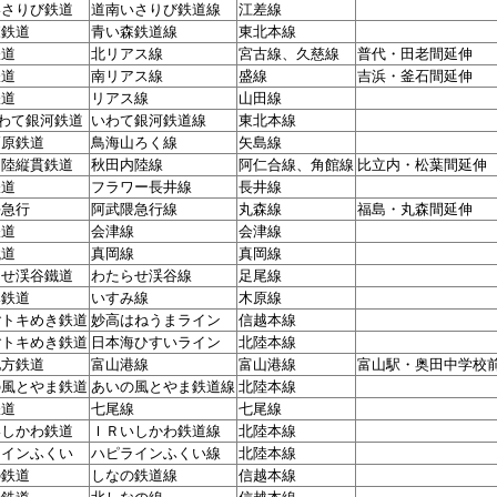
いさりび鉄道
道南いさりび鉄道線
江差線
森鉄道
青い森鉄道線
東北本線
鉄道
北リアス線
宮古線、久慈線
普代・田老間延伸
鉄道
南リアス線
盛線
吉浜・釜石間延伸
鉄道
リアス線
山田線
いわて銀河鉄道
いわて銀河鉄道線
東北本線
高原鉄道
鳥海山ろく線
矢島線
内陸縦貫鉄道
秋田内陸線
阿仁合線、角館線
比立内・松葉間延伸
鉄道
フラワー長井線
長井線
隈急行
阿武隈急行線
丸森線
福島・丸森間延伸
鉄道
会津線
会津線
鐵道
真岡線
真岡線
らせ渓谷鐵道
わたらせ渓谷線
足尾線
み鉄道
いすみ線
木原線
ごトキめき鉄道
妙高はねうまライン
信越本線
ごトキめき鉄道
日本海ひすいライン
北陸本線
地方鉄道
富山港線
富山港線
富山駅・奥田中学校
の風とやま鉄道
あいの風とやま鉄道線
北陸本線
鉄道
七尾線
七尾線
いしかわ鉄道
ＩＲいしかわ鉄道線
北陸本線
ラインふくい
ハピラインふくい線
北陸本線
の鉄道
しなの鉄道線
信越本線