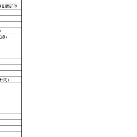
樽見間延伸
伸
支線）
）
社間）