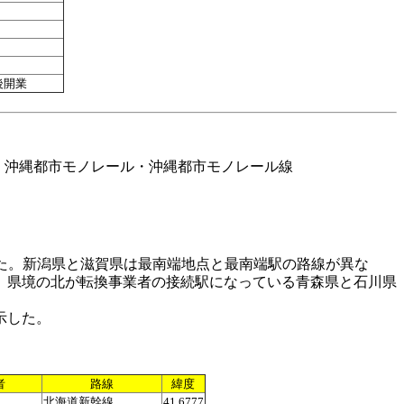
後開業
、沖縄都市モノレール・沖縄都市モノレール線
た。新潟県と滋賀県は最南端地点と最南端駅の路線が異な
。県境の北が転換事業者の接続駅になっている青森県と石川県
示した。
者
路線
緯度
北海道新幹線
41.6777