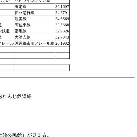
ふくい
ハピラインふくい線
養老線
35.1607
伊豆急行線
34.6791
渥美線
34.6669
道
阿佐東線
33.5668
お鉄道
宿毛線
32.9326
道
大浦支線
32.7343
ノレール
沖縄都市モノレール線
26.1932
おれんじ鉄道線
幹線公民館）が見える。