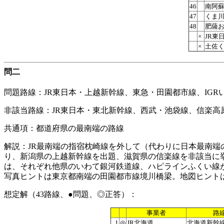
46
南阿
47
くま
48
肥薩
×
JR東
×
土佐
問二
問題路線：JR東日本・上越新幹線、東急・田園都市線、IG
非該当路線：JR東日本・東北新幹線、西武・池袋線、信楽高
共通項：都道府県の最南端の路線
解説：JR最南端の指宿枕崎線を外して（代わりに日本最南
り、新潟県の上越新幹線を出題、滋賀県の信楽線を非該当に
は、それぞれ他県のいわて銀河鉄道線、ハピラインふくい線
写真ヒントは東京都南端の田園都市線境川橋梁。地図ヒント
想定解（43路線、●問題、◎正答）：
事業者
路
1
◎
JR北海道
北海道新幹