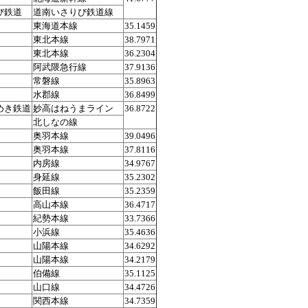
び鉄道
道南いさりび鉄道線
東海道本線
35.1459
東北本線
38.7971
東北本線
36.2304
阿武隈急行線
37.9136
常磐線
35.8963
水郡線
36.8499
めき鉄道
妙高はねうまライン
36.8722
北しなの線
奥羽本線
39.0496
奥羽本線
37.8116
内房線
34.9767
身延線
35.2302
飯田線
35.2359
高山本線
36.4717
紀勢本線
33.7366
小浜線
35.4636
山陽本線
34.6292
山陽本線
34.2179
伯備線
35.1125
山口線
34.4726
関西本線
34.7359