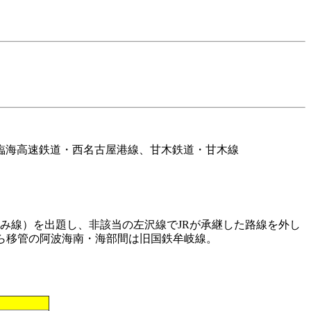
臨海高速鉄道・西名古屋港線、甘木鉄道・甘木線
み線）を出題し、非該当の左沢線でJRが承継した路線を外し
から移管の阿波海南・海部間は旧国鉄牟岐線。