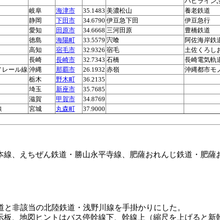
ハピライン
岐阜
海津市
35.1483
美濃松山
養老鉄道
静岡
下田市
34.6790
伊豆急下田
伊豆急行
愛知
田原市
34.6668
三河田原
豊橋鉄道
徳島
海陽町
33.5579
宍喰
阿佐海岸鉄
高知
宿毛市
32.9326
宿毛
土佐くろし
長崎
長崎市
32.7343
石橋
長崎電気軌
ノレール線
沖縄
那覇市
26.1932
赤嶺
沖縄都市モ
栃木
野木町
36.2135
埼玉
新座市
35.7685
滋賀
甲賀市
34.8769
線
宮城
丸森町
37.9000
本線、えちぜん鉄道・勝山永平寺線、肥薩おれんじ鉄道・肥薩
道と非該当の北陸鉄道・浅野川線を手掛かりにした。
示板、地図ヒントはバス停幹線下、幹線上（縮尺を上げると新