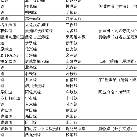
の鉄道
北しなの線
信越本線
鉄道
樽見線
樽見線
美濃神海（神海）・
鉄道
明知線
明知線
川鉄道
越美南線
越美南線
浜名湖鉄道
天竜浜名湖線
二俣線
環状鉄道
愛知環状鉄道線
岡多線
新豊田・高蔵寺間延
屋臨海高速鉄道
西名古屋港線
東海道本線
貨物線（西名古屋港
鉄道
伊勢線
伊勢線
高原鐵道
信楽線
信楽線
R TRAINS
宮津線
宮津線
野観光鉄道
嵯峨野観光線
山陰本線
旧線（嵯峨・馬堀間
鉄道
北条線
北条線
鉄道
若桜線
若桜線
鉄道
井原線
伯備線
第2種事業（清音・総
鉄道
錦川清流線
岩日線
海岸鉄道
阿佐東線
牟岐線
阿波海南・海部間
くろしお鉄道
中村線
中村線
鉄道
甘木線
甘木線
筑豊鉄道
伊田線
伊田線
筑豊鉄道
糸田線
糸田線
筑豊鉄道
田川線
田川線
筑豊鉄道
門司港レトロ観光線
鹿児島本線
貨物線（外浜支線）
鉄道
西九州線
松浦線