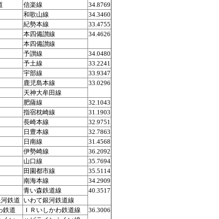
道
信楽線
34.8769
和歌山線
34.3460
紀勢本線
33.4755
本四備讃線
34.4626
本四備讃線
予讃線
34.0480
予土線
33.2241
宇部線
33.9347
鹿児島本線
33.0296
天神大牟田線
肥薩線
32.1043
指宿枕崎線
31.1903
長崎本線
32.9751
日豊本線
32.7863
日南線
31.4568
伊勢崎線
36.2092
山口線
35.7694
田園都市線
35.5114
南海本線
34.2909
青い森鉄道線
40.3517
銀河鉄道
いわて銀河鉄道線
わ鉄道
ＩＲいしかわ鉄道線
36.3006