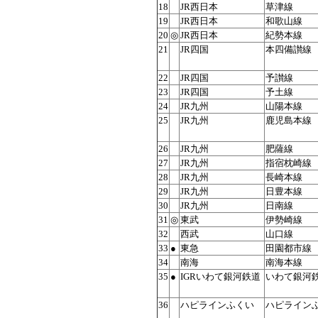
18
JR西日本
草津線
19
JR西日本
和歌山線
20
◎
JR西日本
紀勢本線
21
JR四国
本四備讃線
22
JR四国
予讃線
23
JR四国
予土線
24
JR九州
山陽本線
25
JR九州
鹿児島本線
26
JR九州
肥薩線
27
JR九州
指宿枕崎線
28
JR九州
長崎本線
29
JR九州
日豊本線
30
JR九州
日南線
31
◎
東武
伊勢崎線
32
西武
山口線
33
●
東急
田園都市線
34
南海
南海本線
35
●
IGRいわて銀河鉄道
いわて銀河
36
ハピラインふくい
ハピライン