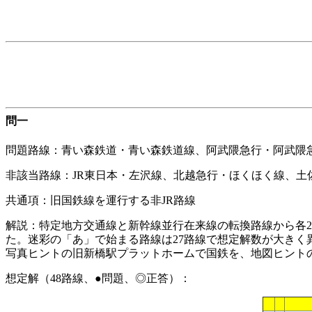
問一
問題路線：青い森鉄道・青い森鉄道線、阿武隈急行・阿武隈
非該当路線：JR東日本・左沢線、北越急行・ほくほく線、土
共通項：旧国鉄線を運行する非JR路線
解説：特定地方交通線と新幹線並行在来線の転換路線から各
た。迷彩の「あ」で始まる路線は27路線で想定解数が大きく
写真ヒントの旧新橋駅プラットホームで国鉄を、地図ヒント
想定解（48路線、●問題、◎正答）：