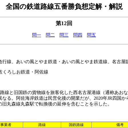
全国の鉄道路線五番勝負想定解・解説
第12回
問一
問二
問三
問四
問五
急行線、あいの風とやま鉄道・あいの風とやま鉄道線、名古屋
佐くろしお鉄道・阿佐線
2路線と旧国鉄の貨物線を旅客化した西名古屋港線（通称あおな
異なる。阿佐海岸鉄道は民営化後の開業だが、2020年JR四国
の旧丸森線丸森駅で転換後の延伸を含むことを示した。
事業者
路線
国鉄路線
備考