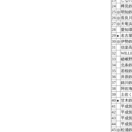
23
しな
24
樽見
25
◎
明知
26
◎
長良
27
◎
天竜
28
愛知
29
●
名古
30
◎
伊勢
31
信楽
32
WILLE
33
嵯峨
34
北条
35
若桜
36
井原
37
錦川
38
阿佐
39
土佐
40
●
甘木
41
平成
42
平成
43
平成
44
平成
45
◎
松浦