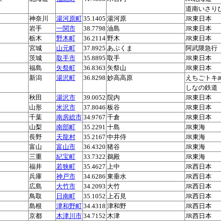
道南いさり
神奈川
湯河原町
35.1405
湯河原
JR東日本
岩手
一関市
38.7798
油島
JR東日本
栃木
野木町
36.2114
野木
JR東日本
宮城
山元町
37.8925
あぶくま
阿武隈急行
茨城
取手市
35.8895
取手
JR東日本
福島
矢祭町
36.8363
矢祭山
JR東日本
新潟
湯沢町
36.8298
妙高高原
えちごトキ
しなの鉄道
秋田
湯沢市
39.0052
院内
JR東日本
山形
米沢市
37.8046
板谷
JR東日本
千葉
南房総市
34.9767
千倉
JR東日本
山梨
南部町
35.2291
十島
JR東海
長野
天龍村
35.2167
中井侍
JR東海
富山
富山市
36.4320
猪谷
JR東海
三重
紀宝町
33.7322
鵜殿
JR東海
福井
若狭町
35.4627
上中
JR西日本
兵庫
神戸市
34.6286
東垂水
JR西日本
広島
大竹市
34.2093
大竹
JR西日本
鳥取
日南町
35.1052
上石見
JR西日本
島根
津和野町
34.4318
津和野
JR西日本
京都
木津川市
34.7152
木津
JR西日本