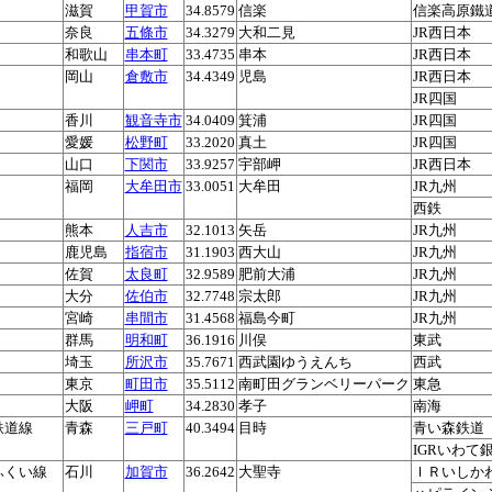
滋賀
甲賀市
34.8579
信楽
信楽高原鐵
奈良
五條市
34.3279
大和二見
JR西日本
和歌山
串本町
33.4735
串本
JR西日本
岡山
倉敷市
34.4349
児島
JR西日本
JR四国
香川
観音寺市
34.0409
箕浦
JR四国
愛媛
松野町
33.2020
真土
JR四国
山口
下関市
33.9257
宇部岬
JR西日本
福岡
大牟田市
33.0051
大牟田
JR九州
西鉄
熊本
人吉市
32.1013
矢岳
JR九州
鹿児島
指宿市
31.1903
西大山
JR九州
佐賀
太良町
32.9589
肥前大浦
JR九州
大分
佐伯市
32.7748
宗太郎
JR九州
宮崎
串間市
31.4568
福島今町
JR九州
群馬
明和町
36.1916
川俣
東武
埼玉
所沢市
35.7671
西武園ゆうえんち
西武
東京
町田市
35.5112
南町田グランベリーパーク
東急
大阪
岬町
34.2830
孝子
南海
鉄道線
青森
三戸町
40.3494
目時
青い森鉄道
IGRいわて
ふくい線
石川
加賀市
36.2642
大聖寺
ＩＲいしか