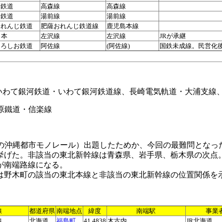
蘇鉄道
高森線
高森線
川鉄道
湯前線
湯前線
おれんじ鉄道
肥薩おれんじ鉄道線
鹿児島本線
日本
左沢線
左沢線
JRが承継
くろしお鉄道
阿佐線
(阿佐線)
国鉄未成線。民営化
Rいわて銀河鉄道・いわて銀河鉄道線、長崎電気軌道・大浦支線
原鐵道・信楽線
端の沖縄都市モノレール）出題したためか、今回の最難問となっ
挙げた。非該当の東北新幹線は青森県、岩手県、栃木県の次点
が南端路線になる。
は野木町の該当の東北本線と非該当の東北新幹線の位置関係を
線
都道府県
南端地点
緯度
南端駅
事業
線
北海道
福島町
41.4838
木古内
JR北海道