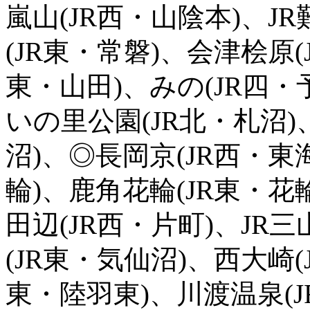
嵐山(JR西・山陰本)、JR
(JR東・常磐)、会津桧原(
東・山田)、みの(JR四・
いの里公園(JR北・札沼)
沼)、◎長岡京(JR西・東
輪)、鹿角花輪(JR東・花
田辺(JR西・片町)、JR
(JR東・気仙沼)、西大崎(
東・陸羽東)、川渡温泉(J