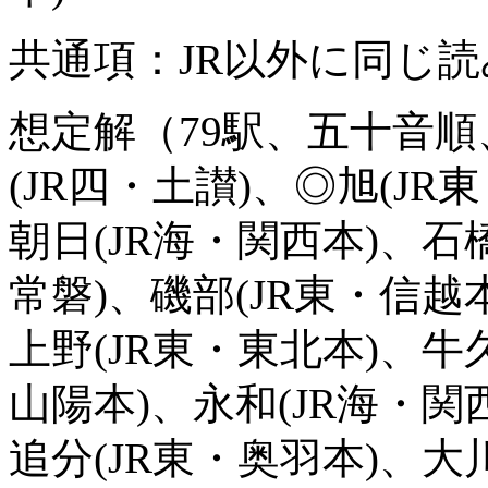
共通項：JR以外に同じ
想定解（79駅、五十音順
(JR四・土讃)、◎旭(JR
朝日(JR海・関西本)、石橋
常磐)、磯部(JR東・信越
上野(JR東・東北本)、牛久
山陽本)、永和(JR海・関
追分(JR東・奥羽本)、大川