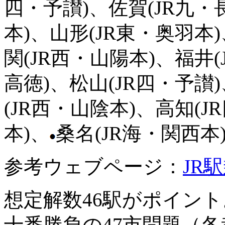
四・予讃)、佐賀(JR九・
本)、山形(JR東・奥羽本
関(JR西・山陽本)、福井(
高徳)、松山(JR四・予讃
(JR西・山陰本)、高知(J
本)、
桑名(JR海・関西本
参考ウェブページ：
JR
想定解数46駅がポイント
十番勝負の47市問題（