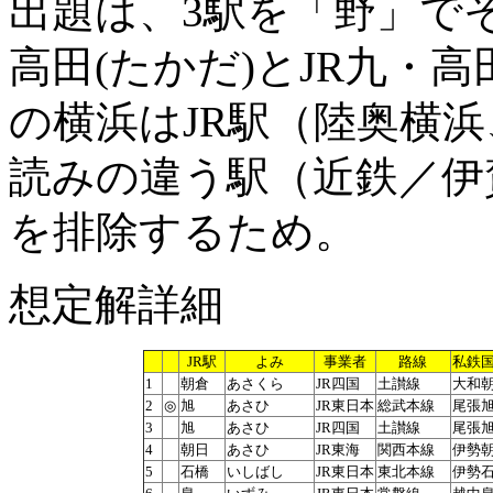
出題は、3駅を「野」で
高田(たかだ)とJR九・
の横浜はJR駅（陸奥横浜
読みの違う駅（近鉄／伊
を排除するため。
想定解詳細
JR駅
よみ
事業者
路線
私鉄
1
朝倉
あさくら
JR四国
土讃線
大和
2
◎
旭
あさひ
JR東日本
総武本線
尾張
3
旭
あさひ
JR四国
土讃線
尾張
4
朝日
あさひ
JR東海
関西本線
伊勢
5
石橋
いしばし
JR東日本
東北本線
伊勢