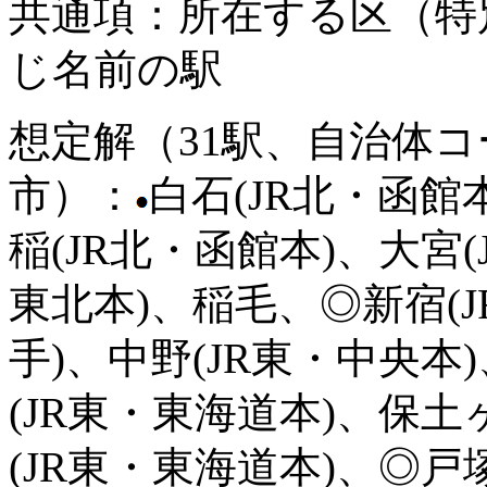
共通項：所在する区（特
じ名前の駅
想定解（31駅、自治体
市）：
白石(JR北・函館
稲(JR北・函館本)、大宮(
東北本)、稲毛、◎新宿(J
手)、中野(JR東・中央本
(JR東・東海道本)、保土
(JR東・東海道本)、◎戸塚