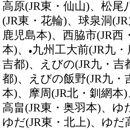
高原(JR東・仙山)、松尾
(JR東・花輪)、球泉洞(J
鹿児島本)、西脇市(JR西
本)、
九州工大前(JR九・
吉都)、えびの(JR九・吉
都)、えびの飯野(JR九・
本)、摩周(JR北・釧網本
高畠(JR東・奥羽本)、ゆ
ゆだ(JR東・北上)、ゆだ