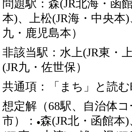
問題駅：森(JR北海・函館
本)、上松(JR海・中央本)
九・鹿児島本）
非該当駅：水上(JR東・上
(JR九・佐世保）
共通項：「まち」と読む
想定解（68駅、自治体
市）：
森(JR北・函館本