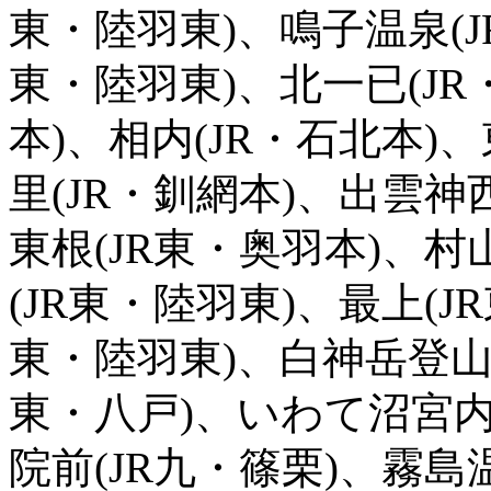
東・陸羽東)、鳴子温泉(J
東・陸羽東)、北一已(JR
本)、相内(JR・石北本)
里(JR・釧網本)、出雲神
東根(JR東・奥羽本)、村
(JR東・陸羽東)、最上(J
東・陸羽東)、白神岳登山口
東・八戸)、いわて沼宮内
院前(JR九・篠栗)、霧島