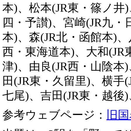
本)、松本(JR東・篠ノ井)
四・予讃)、宮崎(JR九・
本)、森(JR北・函館本)、
西・東海道本)、大和(JR
津)、由良(JR西・山陰本
田(JR東・久留里)、横手(
七尾)、吉田(JR東・越後)
参考ウェブページ：
旧国