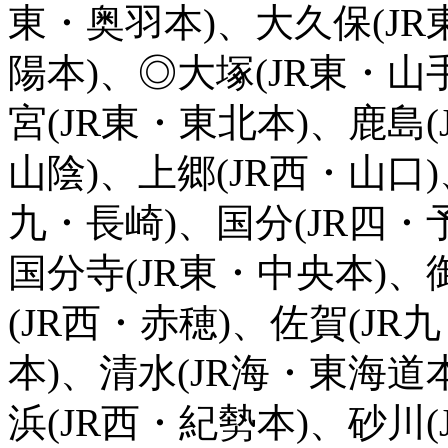
東・奥羽本)、大久保(JR
陽本)、◎大塚(JR東・山
宮(JR東・東北本)、鹿島(
山陰)、上郷(JR西・山口)
九・長崎)、国分(JR四・
国分寺(JR東・中央本)、
(JR西・赤穂)、佐賀(JR
本)、清水(JR海・東海道
浜(JR西・紀勢本)、砂川(