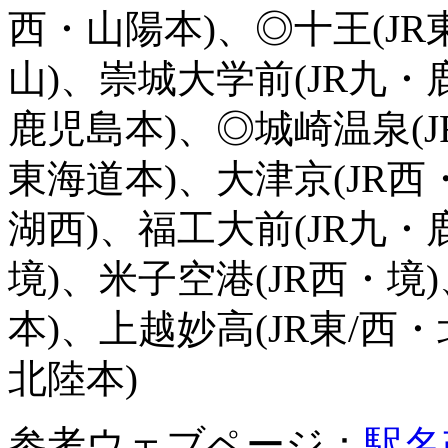
西・山陽本)、◎十王(JR
山)、崇城大学前(JR九・
鹿児島本)、◎城崎温泉(J
東海道本)、大津京(JR西
湖西)、福工大前(JR九・
境)、米子空港(JR西・境
本)、上越妙高(JR東/西
北陸本)
参考ウェブページ：
駅名改