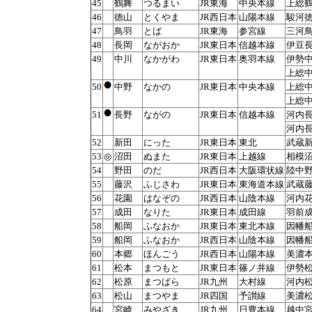
45
鶴舞
つるまい
JR東海
中央本線
上総
46
徳山
とくやま
JR西日本
山陽本線
駿河
47
鳥羽
とば
JR東海
参宮線
三河
48
長岡
ながおか
JR東日本
信越本線
伊豆
49
中川
なかがわ
JR東日本
奥羽本線
伊勢
上総
50
中野
なかの
JR東日本
中央本線
上総
上総
51
長野
ながの
JR東日本
信越本線
河内
河内
52
新田
にった
JR東日本
東北
武蔵
53
◎
沼田
ぬまた
JR東日本
上越線
相模
54
野田
のだ
JR西日本
大阪環状線
陸中
55
藤沢
ふじさわ
JR東日本
東海道本線
武蔵
56
花園
はなぞの
JR西日本
山陰本線
河内
57
成田
なりた
JR東日本
成田線
羽前
58
船岡
ふなおか
JR東日本
東北本線
因幡
59
船岡
ふなおか
JR西日本
山陰本線
因幡
60
本郷
ほんごう
JR西日本
山陽本線
美濃
61
松本
まつもと
JR東日本
篠ノ井線
伊勢
62
松原
まつばら
JR九州
大村線
河内
63
松山
まつやま
JR四国
予讃線
美濃
64
宮崎
みやざき
JR九州
日豊本線
越中