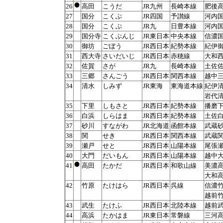
26
高田
こうだ
JR九州
長崎本線
肥後
27
国分
こくぶ
JR四国
予讃線
河内
28
国分
こくぶ
JR九
日豊本線
河内
29
国分寺
こくぶんじ
JR東日本
中央本線
信濃
30
御坊
ごぼう
JR西日本
紀勢本線
紀伊
31
西大寺
さいだいじ
JR西日本
赤穂線
大和
32
佐賀
さが
JR九
長崎本線
土佐
33
三郷
さんごう
JR西日本
関西本線
越中
34
清水
しみず
JR東海
東海道本線
紀伊
岩代
35
下里
しもさと
JR西日本
紀勢本線
播磨
36
白浜
しらはま
JR西日本
紀勢本線
土佐
37
砂川
すながわ
JR北海道
函館本線
武蔵
38
関
せき
JR西日本
関西本線
武蔵
39
瀬戸
せと
JR西日本
山陽本線
尾張
40
大門
だいもん
JR西日本
山陽本線
越中
41
高田
たかだ
JR西日本
和歌山線
美濃
大和
42
竹原
たけはら
JR西日本
呉線
信濃
越前
43
武生
たけふ
JR西日本
北陸本線
越前
44
高浜
たかはま
JR東日本
常磐線
三河