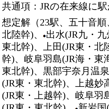
共通項：JRの在来線に
想定解（23駅、五十音順
北陸幹)、
出水(JR九・
東北幹)、上田(JR東・北
幹)、岐阜羽島(JR海・東
東北幹)、黒部宇奈月温泉
(JR東・東北幹)、上越妙
(JR東・上越幹)、岐阜羽
(JR東・東北幹)、
新岩国(