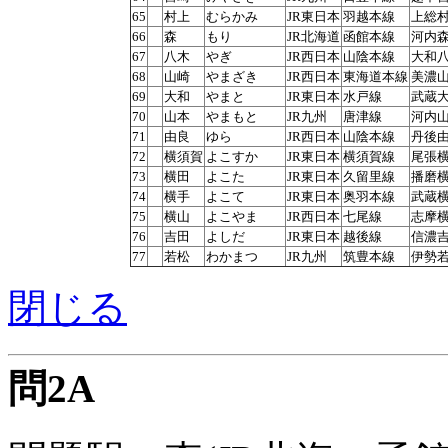
65
村上
むらかみ
JR東日本
羽越本線
上総
66
森
もり
JR北海道
函館本線
河内
67
八木
やぎ
JR西日本
山陰本線
大和
68
山崎
やまざき
JR西日本
東海道本線
美濃
69
大和
やまと
JR東日本
水戸線
武蔵
70
山本
やまもと
JR九州
唐津線
河内
71
由良
ゆら
JR西日本
山陰本線
丹後
72
横須賀
よこすか
JR東日本
横須賀線
尾張
73
横田
よこた
JR東日本
久留里線
播磨
74
横手
よこて
JR東日本
奥羽本線
武蔵
75
横山
よこやま
JR西日本
七尾線
志摩
76
吉田
よしだ
JR東日本
越後線
信濃
77
若松
わかまつ
JR九州
筑豊本線
伊勢
閉じる
問2A