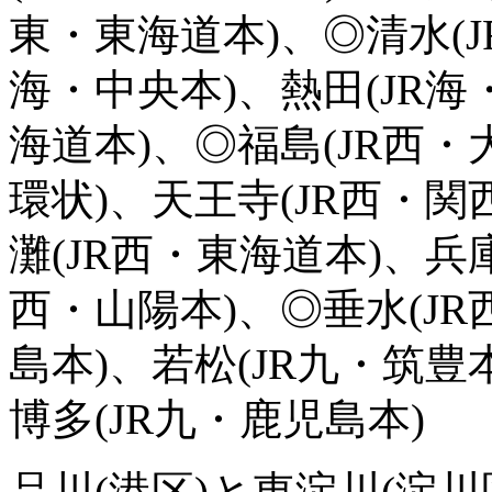
東・東海道本)、◎清水(J
海・中央本)、熱田(JR海
海道本)、◎福島(JR西・
環状)、天王寺(JR西・関
灘(JR西・東海道本)、兵庫
西・山陽本)、◎垂水(JR
島本)、若松(JR九・筑豊
博多(JR九・鹿児島本)
品川(港区)と東淀川(淀