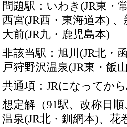
問題駅：いわき(JR東・常
西宮(JR西・東海道本) 
大前(JR九・鹿児島本)
非該当駅：旭川(JR北・函
戸狩野沢温泉(JR東・飯山
共通項：JRになってか
想定解（91駅、改称日順
温泉(JR北・釧網本)、花