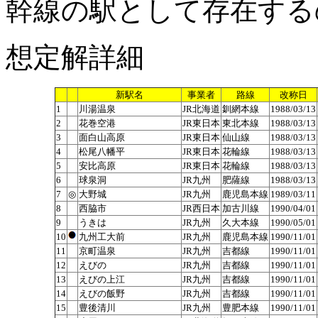
幹線の駅として存在する
想定解詳細
新駅名
事業者
路線
改称日
1
川湯温泉
JR北海道
釧網本線
1988/03/13
2
花巻空港
JR東日本
東北本線
1988/03/13
3
面白山高原
JR東日本
仙山線
1988/03/13
4
松尾八幡平
JR東日本
花輪線
1988/03/13
5
安比高原
JR東日本
花輪線
1988/03/13
6
球泉洞
JR九州
肥薩線
1988/03/13
7
◎
大野城
JR九州
鹿児島本線
1989/03/11
8
西脇市
JR西日本
加古川線
1990/04/01
9
うきは
JR九州
久大本線
1990/05/01
10
九州工大前
JR九州
鹿児島本線
1990/11/01
11
京町温泉
JR九州
吉都線
1990/11/01
12
えびの
JR九州
吉都線
1990/11/01
13
えびの上江
JR九州
吉都線
1990/11/01
14
えびの飯野
JR九州
吉都線
1990/11/01
15
豊後清川
JR九州
豊肥本線
1990/11/01