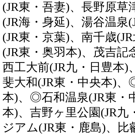
(JR東・吾妻)、長野原草
(JR海・身延)、湯谷温泉
(JR東・京葉)、南千歳(
(JR東・奥羽本)、茂吉記
西工大前(JR九・日豊本)
斐大和(JR東・中央本)、
本)、◎石和温泉(JR東・
本)、吉野ヶ里公園(JR
ジアム(JR東・鹿島)、比