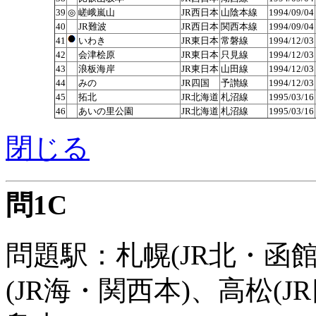
39
◎
嵯峨嵐山
JR西日本
山陰本線
1994/09/04
40
JR難波
JR西日本
関西本線
1994/09/04
41
いわき
JR東日本
常磐線
1994/12/03
42
会津桧原
JR東日本
只見線
1994/12/03
43
浪板海岸
JR東日本
山田線
1994/12/03
44
みの
JR四国
予讃線
1994/12/03
45
拓北
JR北海道
札沼線
1995/03/16
46
あいの里公園
JR北海道
札沼線
1995/03/16
閉じる
問1C
問題駅：札幌(JR北・函館
(JR海・関西本)、高松(J