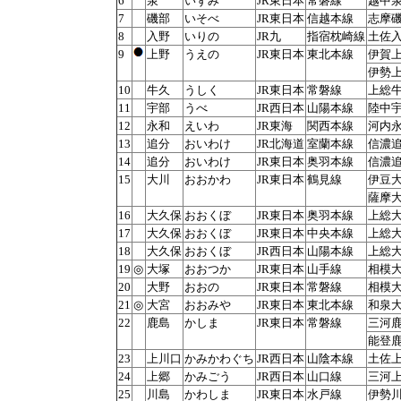
6
泉
いずみ
JR東日本
常磐線
越中
7
磯部
いそべ
JR東日本
信越本線
志摩
8
入野
いりの
JR九
指宿枕崎線
土佐
9
上野
うえの
JR東日本
東北本線
伊賀
伊勢
10
牛久
うしく
JR東日本
常磐線
上総
11
宇部
うべ
JR西日本
山陽本線
陸中
12
永和
えいわ
JR東海
関西本線
河内
13
追分
おいわけ
JR北海道
室蘭本線
信濃
14
追分
おいわけ
JR東日本
奥羽本線
信濃
15
大川
おおかわ
JR東日本
鶴見線
伊豆
薩摩
16
大久保
おおくぼ
JR東日本
奥羽本線
上総
17
大久保
おおくぼ
JR東日本
中央本線
上総
18
大久保
おおくぼ
JR西日本
山陽本線
上総
19
◎
大塚
おおつか
JR東日本
山手線
相模
20
大野
おおの
JR東日本
常磐線
相模
21
◎
大宮
おおみや
JR東日本
東北本線
和泉
22
鹿島
かしま
JR東日本
常磐線
三河
能登
23
上川口
かみかわぐち
JR西日本
山陰本線
土佐
24
上郷
かみごう
JR西日本
山口線
三河
25
川島
かわしま
JR東日本
水戸線
伊勢