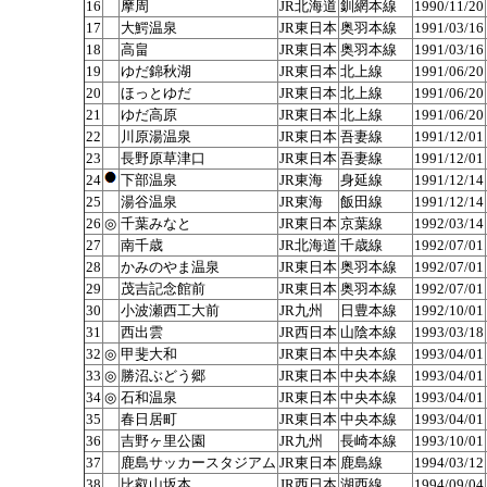
16
摩周
JR北海道
釧網本線
1990/11/20
17
大鰐温泉
JR東日本
奥羽本線
1991/03/16
18
高畠
JR東日本
奥羽本線
1991/03/16
19
ゆだ錦秋湖
JR東日本
北上線
1991/06/20
20
ほっとゆだ
JR東日本
北上線
1991/06/20
21
ゆだ高原
JR東日本
北上線
1991/06/20
22
川原湯温泉
JR東日本
吾妻線
1991/12/01
23
長野原草津口
JR東日本
吾妻線
1991/12/01
24
下部温泉
JR東海
身延線
1991/12/14
25
湯谷温泉
JR東海
飯田線
1991/12/14
26
◎
千葉みなと
JR東日本
京葉線
1992/03/14
27
南千歳
JR北海道
千歳線
1992/07/01
28
かみのやま温泉
JR東日本
奥羽本線
1992/07/01
29
茂吉記念館前
JR東日本
奥羽本線
1992/07/01
30
小波瀬西工大前
JR九州
日豊本線
1992/10/01
31
西出雲
JR西日本
山陰本線
1993/03/18
32
◎
甲斐大和
JR東日本
中央本線
1993/04/01
33
◎
勝沼ぶどう郷
JR東日本
中央本線
1993/04/01
34
◎
石和温泉
JR東日本
中央本線
1993/04/01
35
春日居町
JR東日本
中央本線
1993/04/01
36
吉野ヶ里公園
JR九州
長崎本線
1993/10/01
37
鹿島サッカースタジアム
JR東日本
鹿島線
1994/03/12
38
比叡山坂本
JR西日本
湖西線
1994/09/04