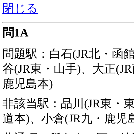
閉じる
問1A
問題駅：白石(JR北・函館
谷(JR東・山手)、大正(J
鹿児島本)
非該当駅：品川(JR東・東
道本)、小倉(JR九・鹿児