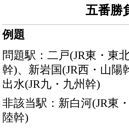
五番勝
例題
問題駅：二戸(JR東・東北
幹)、新岩国(JR西・山陽
出水(JR九・九州幹)
非該当駅：新白河(JR東・
陸幹)