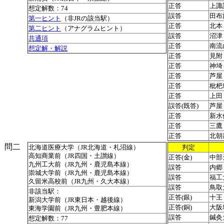
正答
上諏
想定解数：74
誤答
田布
第一ヒント
（非JRの該当駅）
正答
北本
第二ヒント
（アナグラムヒント）
誤答
沼津
共通項
正答
南流
想定解・解説
正答
見附
正答
神埼
正答
芦屋
正答
枇杷
正答
上田
誤答(既答)
芦屋
正答
新水
正答
三鷹
正答
北朝
問二
北海道医療大学（JR北海道・札沼線）
判定
高知商業前（JR四国・土讃線）
正答(金)
中部
九州工大前（JR九州・鹿児島本線）
誤答
内郷
崇城大学前（JR九州・鹿児島本線）
誤答
福工
久留米高校前（JR九州・久大本線）
誤答
鳥取
非該当駅：
正答(銀)
十王
新潟大学前（JR東日本・越後線）
正答(銅)
大阪
東海学園前（JR九州・豊肥本線）
誤答
鍼灸
想定解数：77