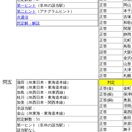
正答
岡山
第一ヒント
（非JRの該当駅）
正答
本千
第二ヒント
（アナグラムヒント）
正答
吉塚
共通項
正答
和歌
想定解・解説
正答
関屋
正答
静岡
正答
元町
正答
鳥取
誤答
大阪
正答
金沢
正答
山形
正答
大津
正答
札幌
問五
蒲田（JR東日本・東海道本線）
判定
川崎（JR東日本・東海道本線）
正答(金)
金町
加島（JR西日本・JR東西線）
正答(銀)
保津
桂川（JR西日本・東海道本線）
正答(銅)
奥新
加美（JR西日本・関西本線）
正答
浮間
非該当駅：
正答
葛西
金山（JR東海・東海道本線）
正答
春田
想定解数：51
正答
井原
第一ヒント（非JRの該当駅）：
正答
舞子
該当駅なし