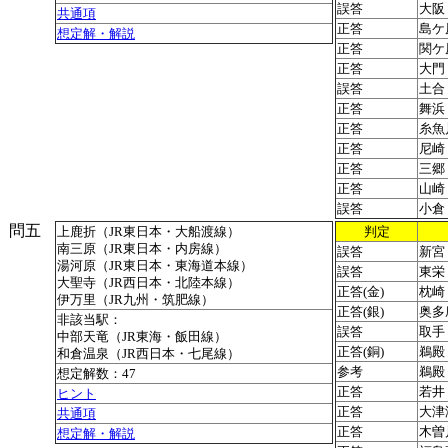
誤答
大阪
共通項
正答
島ケ
想定解・解説
正答
関ケ
正答
大門
誤答
土合
正答
舞浜
正答
糸魚
正答
尼崎
正答
三郷
正答
山崎
誤答
小倉
問五
上鹿折（JR東日本・大船渡線）
判定
南三原（JR東日本・内房線）
誤答
新宮
湯河原（JR東日本・東海道本線）
誤答
東栄
大聖寺（JR西日本・北陸本線）
正答(金)
枕崎
伊万里（JR九州・筑肥線）
正答(銀)
奥多
非該当駅：
誤答
取手
中部天竜（JR東海・飯田線）
正答(銅)
鵜殿
和倉温泉（JR西日本・七尾線）
参考
鵜殿
想定解数：47
正答
若井
ヒント
正答
大津
共通項
正答
木曽
想定解・解説