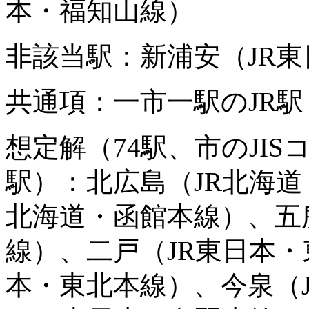
本・福知山線）
非該当駅：新浦安（JR
共通項：一市一駅のJR駅
想定解（74駅、市のJIS
駅）：北広島（JR北海道
北海道・函館本線）、五
線）、二戸（JR東日本・
本・東北本線）、今泉（