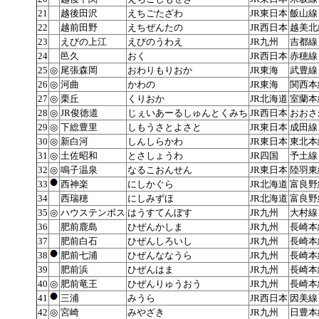
21
越後田沢
えちごたざわ
JR東日本
飯山線
22
越前田野
えちぜんたの
JR西日本
越美北
23
えびの上江
えびのうわえ
JR九州
吉都線
24
邑久
おく
JR西日本
赤穂線
25
◎
尾張森岡
おわりもりおか
JR東海
武豊線
26
◎
河曲
かわの
JR東海
関西本
27
◎
栗丘
くりおか
JR北海道
室蘭本
28
◎
JR俊徳道
じぇいあーるしゅんとくみち
JR西日本
おおさ
29
◎
下総豊里
しもうさとよさと
JR東日本
成田線
30
◎
新白河
しんしらかわ
JR東日本
東北本
31
◎
土佐昭和
とさしょうわ
JR四国
予土線
32
◎
鳴子温泉
なるこおんせん
JR東日本
陸羽東
33
西神楽
にしかぐら
JR北海道
富良野
34
西瑞穂
にしみずほ
JR北海道
富良野
35
◎
ハウステンボス
はうすてんぼす
JR九州
大村線
36
肥前鹿島
ひぜんかしま
JR九州
長崎本
37
肥前白石
ひぜんしろいし
JR九州
長崎本
38
肥前七浦
ひぜんななうら
JR九州
長崎本
39
肥前浜
ひぜんはま
JR九州
長崎本
40
◎
肥前竜王
ひぜんりゅうおう
JR九州
長崎本
41
三浦
みうら
JR西日本
因美線
42
◎
宮崎
みやざき
JR九州
日豊本