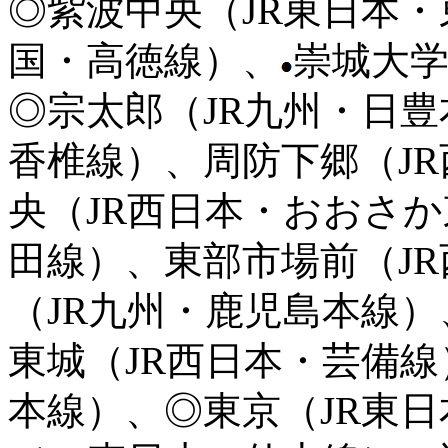
◎紫波中央（JR東日本・
国・高徳線）、
崇城大学
◎宗太郎（JR九州・日豊
香椎線）、周防下郷（J
央（JR西日本・おおさか
田線）、東部市場前（J
（JR九州・鹿児島本線）
東城（JR西日本・芸備線
本線）、◎東京（JR東