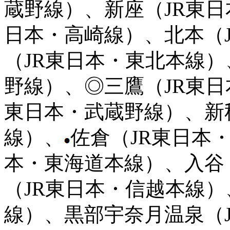
蔵野線）、新座（JR東日
日本・高崎線）、北本（
（JR東日本・東北本線）
野線）、◎三鷹（JR東日
東日本・武蔵野線）、新
線）、
佐倉（JR東日本
本・東海道本線）、入谷
（JR東日本・信越本線）
線）、黒部宇奈月温泉（