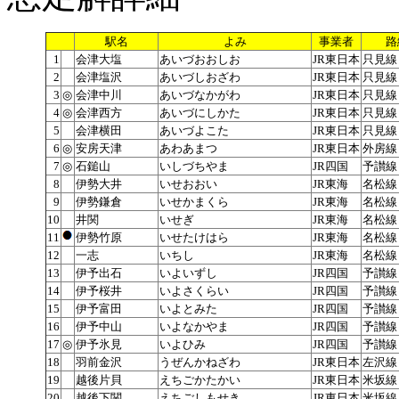
駅名
よみ
事業者
路
1
会津大塩
あいづおおしお
JR東日本
只見線
2
会津塩沢
あいづしおざわ
JR東日本
只見線
3
◎
会津中川
あいづなかがわ
JR東日本
只見線
4
◎
会津西方
あいづにしかた
JR東日本
只見線
5
会津横田
あいづよこた
JR東日本
只見線
6
◎
安房天津
あわあまつ
JR東日本
外房線
7
◎
石鎚山
いしづちやま
JR四国
予讃線
8
伊勢大井
いせおおい
JR東海
名松線
9
伊勢鎌倉
いせかまくら
JR東海
名松線
10
井関
いせぎ
JR東海
名松線
11
伊勢竹原
いせたけはら
JR東海
名松線
12
一志
いちし
JR東海
名松線
13
伊予出石
いよいずし
JR四国
予讃線
14
伊予桜井
いよさくらい
JR四国
予讃線
15
伊予富田
いよとみた
JR四国
予讃線
16
伊予中山
いよなかやま
JR四国
予讃線
17
◎
伊予氷見
いよひみ
JR四国
予讃線
18
羽前金沢
うぜんかねざわ
JR東日本
左沢線
19
越後片貝
えちごかたかい
JR東日本
米坂線
20
越後下関
えちごしもせき
JR東日本
米坂線