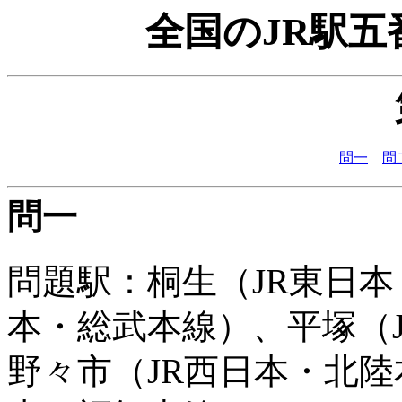
全国のJR駅
問一
問
問一
問題駅：桐生（JR東日本
本・総武本線）、平塚（
野々市（JR西日本・北陸