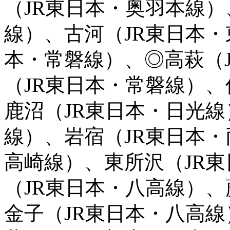
（JR東日本・奥羽本線）
線）、古河（JR東日本・
本・常磐線）、◎高萩（
（JR東日本・常磐線）、
鹿沼（JR東日本・日光線
線）、岩宿（JR東日本・
高崎線）、東所沢（JR
（JR東日本・八高線）、
金子（JR東日本・八高線