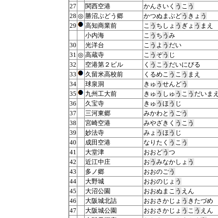
27
関西空港
かんさいく
う
こ
う
28
◎
勝沼ぶどう郷
かつぬまぶど
う
きょ
う
29
高知商業前
こ
う
ちしょ
う
ぎょ
う
まえ
小内海
こ
う
ち
う
み
30
光洋台
こ
う
よ
う
だい
31
◎
高蔵寺
こ
う
ぞ
う
じ
32
空港第２ビル
く
う
こ
う
だいにびる
33
久留米高校前
くるめこ
う
こ
う
まえ
34
球泉洞
きゅ
う
せんど
う
35
九州工大前
きゅ
う
しゅ
う
こ
う
だいま
36
久宝寺
きゅ
う
ほ
う
じ
37
三河東郷
みかわと
う
ご
う
38
宮崎空港
みやざきく
う
こ
う
39
妙法寺
みょ
う
ほ
う
じ
40
成田空港
なりたく
う
こ
う
41
大堂津
おおど
う
つ
42
近江中庄
お
う
みなかしょ
う
43
多ノ郷
おおのご
う
44
大野城
おおのじょ
う
45
大沼公園
おおぬまこ
う
えん
46
大阪城北詰
おおさかじょ
う
きたづめ
47
大阪城公園
おおさかじょ
う
こ
う
えん