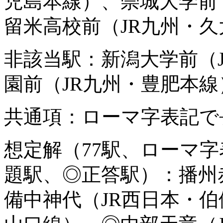
児島本線）、崇城大学前
留米高校前（JR九州・
非該当駅：新潟大学前（
園前（JR九州・豊肥本線
共通項：ローマ字表記で
想定解（77駅、ローマ
題駅、◎正答駅）：播州
備中神代（JR西日本・伯